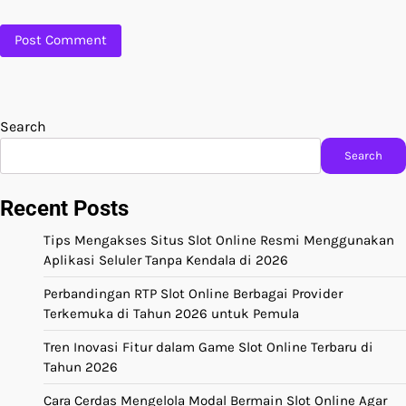
Search
Search
Recent Posts
Tips Mengakses Situs Slot Online Resmi Menggunakan
Aplikasi Seluler Tanpa Kendala di 2026
Perbandingan RTP Slot Online Berbagai Provider
Terkemuka di Tahun 2026 untuk Pemula
Tren Inovasi Fitur dalam Game Slot Online Terbaru di
Tahun 2026
Cara Cerdas Mengelola Modal Bermain Slot Online Agar