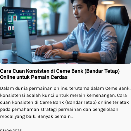
Cara Cuan Konsisten di Ceme Bank (Bandar Tetap)
Online untuk Pemain Cerdas
Dalam dunia permainan online, terutama dalam Ceme Bank,
konsistensi adalah kunci untuk meraih kemenangan. Cara
cuan konsisten di Ceme Bank (Bandar Tetap) online terletak
pada pemahaman strategi permainan dan pengelolaan
modal yang baik. Banyak pemain…
08/04/2026