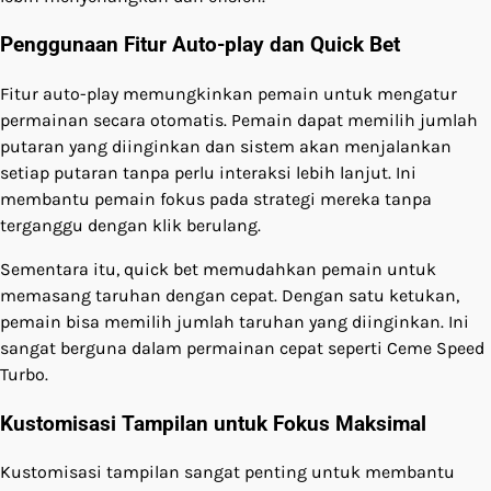
Penggunaan Fitur Auto-play dan Quick Bet
Fitur auto-play memungkinkan pemain untuk mengatur
permainan secara otomatis. Pemain dapat memilih jumlah
putaran yang diinginkan dan sistem akan menjalankan
setiap putaran tanpa perlu interaksi lebih lanjut. Ini
membantu pemain fokus pada strategi mereka tanpa
terganggu dengan klik berulang.
Sementara itu, quick bet memudahkan pemain untuk
memasang taruhan dengan cepat. Dengan satu ketukan,
pemain bisa memilih jumlah taruhan yang diinginkan. Ini
sangat berguna dalam permainan cepat seperti Ceme Speed
Turbo.
Kustomisasi Tampilan untuk Fokus Maksimal
Kustomisasi tampilan sangat penting untuk membantu