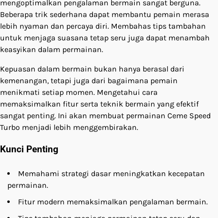
mengoptimalkan pengalaman bermain sangat berguna.
Beberapa trik sederhana dapat membantu pemain merasa
lebih nyaman dan percaya diri. Membahas tips tambahan
untuk menjaga suasana tetap seru juga dapat menambah
keasyikan dalam permainan.
Kepuasan dalam bermain bukan hanya berasal dari
kemenangan, tetapi juga dari bagaimana pemain
menikmati setiap momen. Mengetahui cara
memaksimalkan fitur serta teknik bermain yang efektif
sangat penting. Ini akan membuat permainan Ceme Speed
Turbo menjadi lebih menggembirakan.
Kunci Penting
Memahami strategi dasar meningkatkan kecepatan
permainan.
Fitur modern memaksimalkan pengalaman bermain.