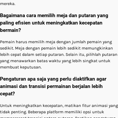
mereka.
Bagaimana cara memilih meja dan putaran yang
paling efisien untuk meningkatkan kecepatan
bermain?
Pemain harus memilih meja dengan jumlah pemain yang
sedikit. Meja dengan pemain lebih sedikit memungkinkan
lebih cepat dalam setiap putaran. Selain itu, pilihlah putaran
yang menawarkan batas waktu yang lebih singkat untuk
membuat keputusan.
Pengaturan apa saja yang perlu diaktifkan agar
animasi dan transisi permainan berjalan lebih
cepat?
Untuk meningkatkan kecepatan, matikan fitur animasi yang
tidak penting. Beberapa platform memiliki opsi untuk