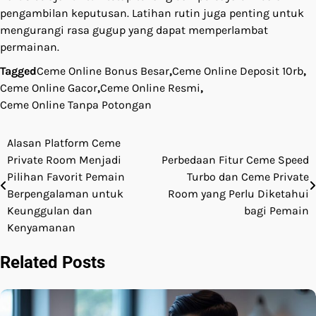
pengambilan keputusan. Latihan rutin juga penting untuk
mengurangi rasa gugup yang dapat memperlambat
permainan.
Tagged
Ceme Online Bonus Besar
,
Ceme Online Deposit 10rb
,
Ceme Online Gacor
,
Ceme Online Resmi
,
Ceme Online Tanpa Potongan
Alasan Platform Ceme
Post
Private Room Menjadi
Perbedaan Fitur Ceme Speed
navigation
Pilihan Favorit Pemain
Turbo dan Ceme Private
Berpengalaman untuk
Room yang Perlu Diketahui
Keunggulan dan
bagi Pemain
Kenyamanan
Related Posts