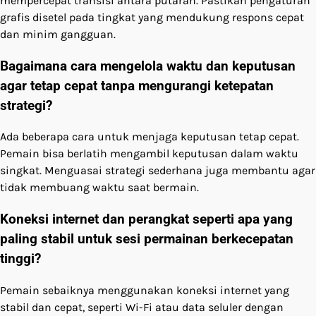
mempercepat transisi antara putaran. Pastikan pengaturan
grafis disetel pada tingkat yang mendukung respons cepat
dan minim gangguan.
Bagaimana cara mengelola waktu dan keputusan
agar tetap cepat tanpa mengurangi ketepatan
strategi?
Ada beberapa cara untuk menjaga keputusan tetap cepat.
Pemain bisa berlatih mengambil keputusan dalam waktu
singkat. Menguasai strategi sederhana juga membantu agar
tidak membuang waktu saat bermain.
Koneksi internet dan perangkat seperti apa yang
paling stabil untuk sesi permainan berkecepatan
tinggi?
Pemain sebaiknya menggunakan koneksi internet yang
stabil dan cepat, seperti Wi-Fi atau data seluler dengan