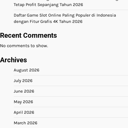
Tetap Profit Sepanjang Tahun 2026
Daftar Game Slot Online Paling Populer di Indonesia
dengan Fitur Grafis 4K Tahun 2026
Recent Comments
No comments to show.
Archives
August 2026
July 2026
June 2026
May 2026
April 2026
March 2026