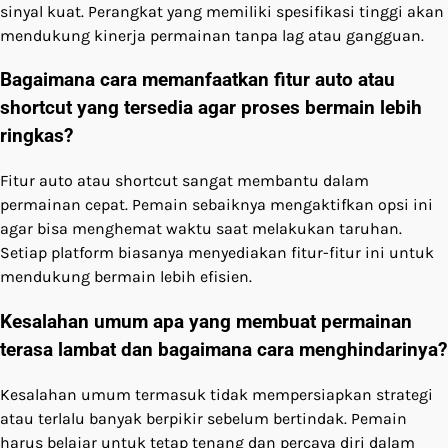
sinyal kuat. Perangkat yang memiliki spesifikasi tinggi akan
mendukung kinerja permainan tanpa lag atau gangguan.
Bagaimana cara memanfaatkan fitur auto atau
shortcut yang tersedia agar proses bermain lebih
ringkas?
Fitur auto atau shortcut sangat membantu dalam
permainan cepat. Pemain sebaiknya mengaktifkan opsi ini
agar bisa menghemat waktu saat melakukan taruhan.
Setiap platform biasanya menyediakan fitur-fitur ini untuk
mendukung bermain lebih efisien.
Kesalahan umum apa yang membuat permainan
terasa lambat dan bagaimana cara menghindarinya?
Kesalahan umum termasuk tidak mempersiapkan strategi
atau terlalu banyak berpikir sebelum bertindak. Pemain
harus belajar untuk tetap tenang dan percaya diri dalam