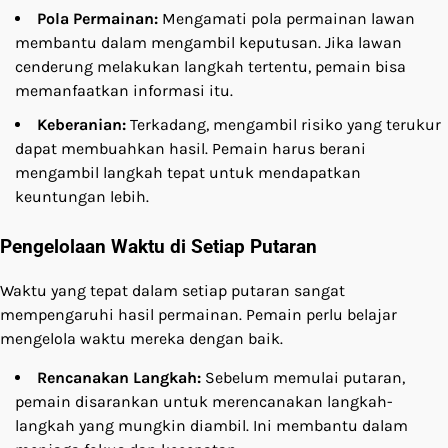
Pola Permainan:
Mengamati pola permainan lawan
membantu dalam mengambil keputusan. Jika lawan
cenderung melakukan langkah tertentu, pemain bisa
memanfaatkan informasi itu.
Keberanian:
Terkadang, mengambil risiko yang terukur
dapat membuahkan hasil. Pemain harus berani
mengambil langkah tepat untuk mendapatkan
keuntungan lebih.
Pengelolaan Waktu di Setiap Putaran
Waktu yang tepat dalam setiap putaran sangat
mempengaruhi hasil permainan. Pemain perlu belajar
mengelola waktu mereka dengan baik.
Rencanakan Langkah:
Sebelum memulai putaran,
pemain disarankan untuk merencanakan langkah-
langkah yang mungkin diambil. Ini membantu dalam