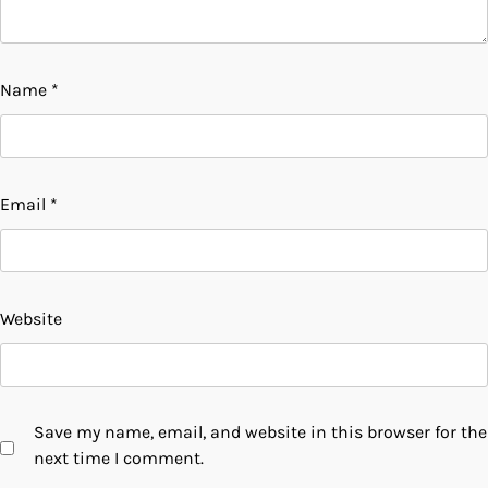
Name
*
Email
*
Website
Save my name, email, and website in this browser for the
next time I comment.