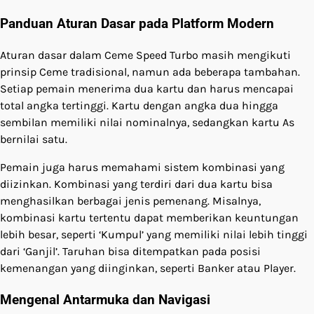
Panduan Aturan Dasar pada Platform Modern
Aturan dasar dalam Ceme Speed Turbo masih mengikuti
prinsip Ceme tradisional, namun ada beberapa tambahan.
Setiap pemain menerima dua kartu dan harus mencapai
total angka tertinggi. Kartu dengan angka dua hingga
sembilan memiliki nilai nominalnya, sedangkan kartu As
bernilai satu.
Pemain juga harus memahami sistem kombinasi yang
diizinkan. Kombinasi yang terdiri dari dua kartu bisa
menghasilkan berbagai jenis pemenang. Misalnya,
kombinasi kartu tertentu dapat memberikan keuntungan
lebih besar, seperti ‘Kumpul’ yang memiliki nilai lebih tinggi
dari ‘Ganjil’. Taruhan bisa ditempatkan pada posisi
kemenangan yang diinginkan, seperti Banker atau Player.
Mengenal Antarmuka dan Navigasi