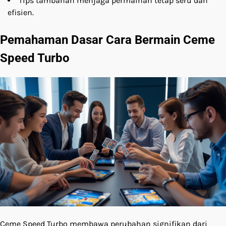
Tips tambahan menjaga permainan tetap seru dan
efisien.
Pemahaman Dasar Cara Bermain Ceme
Speed Turbo
Ceme Speed Turbo membawa perubahan signifikan dari