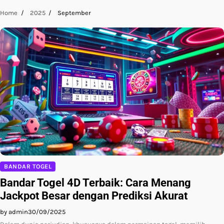
Home
2025
September
BANDAR TOGEL
Bandar Togel 4D Terbaik: Cara Menang
Jackpot Besar dengan Prediksi Akurat
by admin
30/09/2025