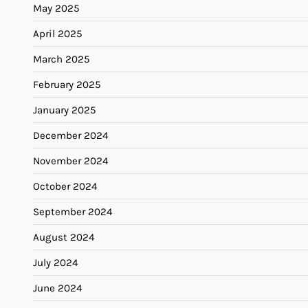
May 2025
April 2025
March 2025
February 2025
January 2025
December 2024
November 2024
October 2024
September 2024
August 2024
July 2024
June 2024