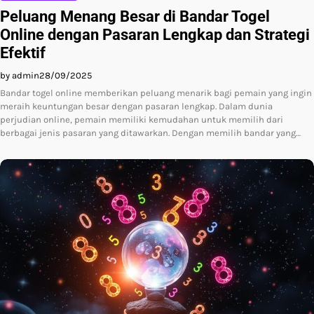
Peluang Menang Besar di Bandar Togel
Online dengan Pasaran Lengkap dan Strategi
Efektif
by admin
28/09/2025
Bandar togel online memberikan peluang menarik bagi pemain yang ingin
meraih keuntungan besar dengan pasaran lengkap. Dalam dunia
perjudian online, pemain memiliki kemudahan untuk memilih dari
berbagai jenis pasaran yang ditawarkan. Dengan memilih bandar yang…