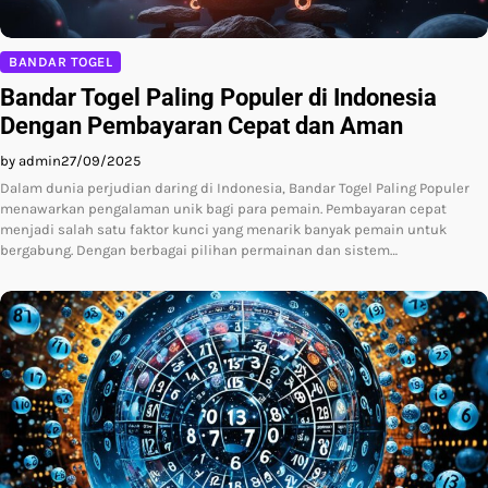
BANDAR TOGEL
Bandar Togel Paling Populer di Indonesia
Dengan Pembayaran Cepat dan Aman
by admin
27/09/2025
Dalam dunia perjudian daring di Indonesia, Bandar Togel Paling Populer
menawarkan pengalaman unik bagi para pemain. Pembayaran cepat
menjadi salah satu faktor kunci yang menarik banyak pemain untuk
bergabung. Dengan berbagai pilihan permainan dan sistem…