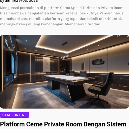
by admin
29/06/2026
Menguasai permainan di platform Ceme Speed Turbo dan Private Room
bisa membawa pengalaman bermain ke level berikutnya. Pemain harus
memahami cara memilih platform yang tepat dan teknik efektif untuk
meningkatkan peluang kemenangan. Memahami fitur dan…
CEME ONLINE
Platform Ceme Private Room Dengan Sistem