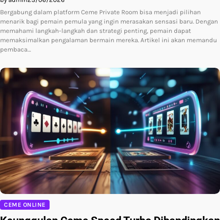
Bergabung dalam platform Ceme Private Room bisa menjadi pilihan
menarik bagi pemain pemula yang ingin merasakan sensasi baru. Dengan
memahami langkah-langkah dan strategi penting, pemain dapat
memaksimalkan pengalaman bermain mereka. Artikel ini akan memandu
pembaca…
CEME ONLINE