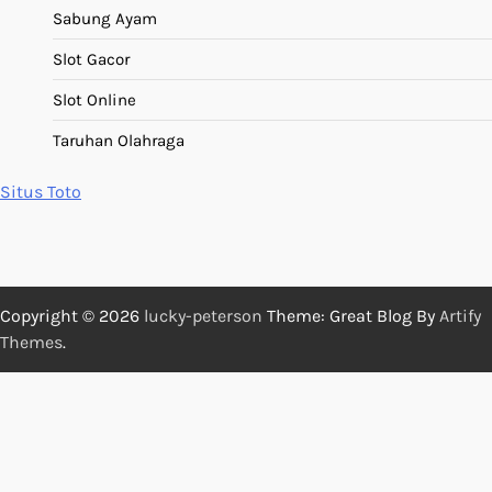
Sabung Ayam
Slot Gacor
Slot Online
Taruhan Olahraga
Situs Toto
Copyright © 2026
lucky-peterson
Theme: Great Blog By
Artify
Themes
.