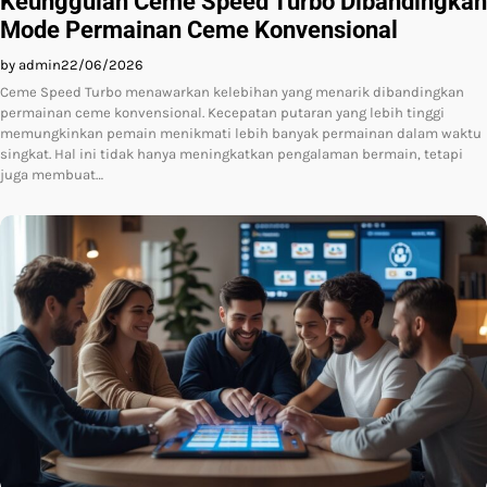
Keunggulan Ceme Speed Turbo Dibandingkan
Mode Permainan Ceme Konvensional
by admin
22/06/2026
Ceme Speed Turbo menawarkan kelebihan yang menarik dibandingkan
permainan ceme konvensional. Kecepatan putaran yang lebih tinggi
memungkinkan pemain menikmati lebih banyak permainan dalam waktu
singkat. Hal ini tidak hanya meningkatkan pengalaman bermain, tetapi
juga membuat…