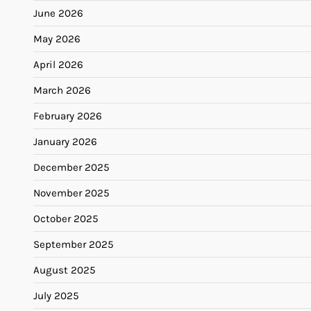
June 2026
May 2026
April 2026
March 2026
February 2026
January 2026
December 2025
November 2025
October 2025
September 2025
August 2025
July 2025