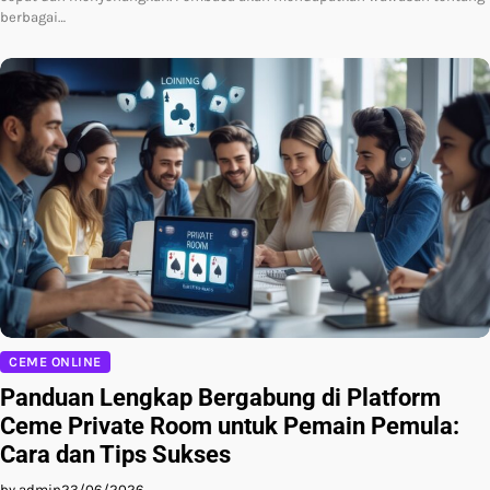
berbagai…
CEME ONLINE
Panduan Lengkap Bergabung di Platform
Ceme Private Room untuk Pemain Pemula:
Cara dan Tips Sukses
by admin
23/06/2026