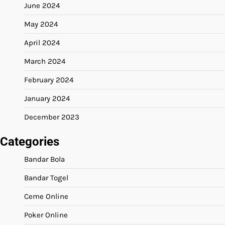
June 2024
May 2024
April 2024
March 2024
February 2024
January 2024
December 2023
Categories
Bandar Bola
Bandar Togel
Ceme Online
Poker Online