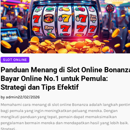
SLOT ONLINE
Panduan Menang di Slot Online Bonanz
Bayar Online No.1 untuk Pemula:
Strategi dan Tips Efektif
by admin
22/02/2026
Memahami cara menang di slot online Bonanza adalah langkah penti
bagi pemula yang ingin meningkatkan peluang mereka. Dengan
mengikuti panduan yang tepat, pemain dapat memaksimalkan
pengalaman bermain mereka dan mendapatkan hasil yang lebih baik.
Strategi…