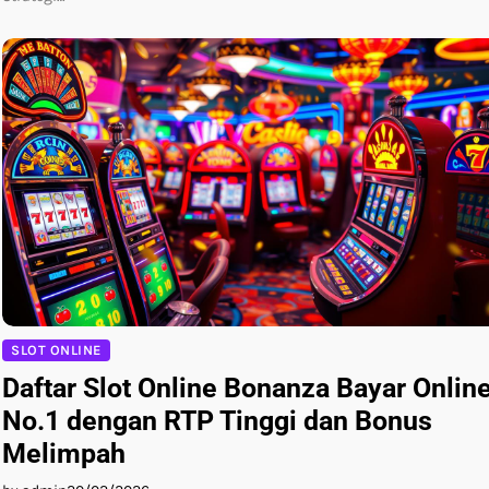
SLOT ONLINE
Daftar Slot Online Bonanza Bayar Onlin
No.1 dengan RTP Tinggi dan Bonus
Melimpah