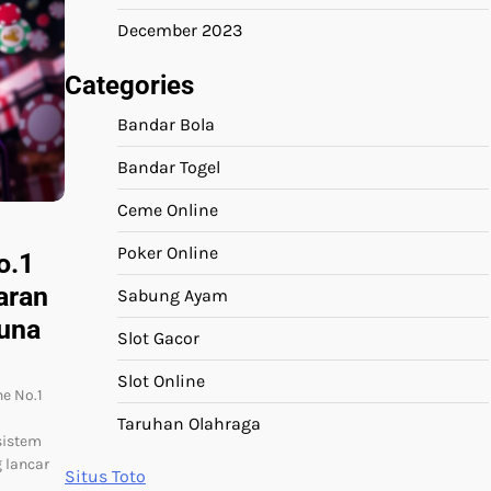
December 2023
Categories
Bandar Bola
Bandar Togel
Ceme Online
Poker Online
o.1
aran
Sabung Ayam
una
Slot Gacor
Slot Online
e No.1
Taruhan Olahraga
sistem
 lancar
Situs Toto