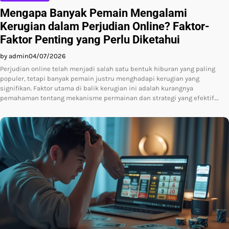
Mengapa Banyak Pemain Mengalami
Kerugian dalam Perjudian Online? Faktor-
Faktor Penting yang Perlu Diketahui
by admin
04/07/2026
Perjudian online telah menjadi salah satu bentuk hiburan yang paling
populer, tetapi banyak pemain justru menghadapi kerugian yang
signifikan. Faktor utama di balik kerugian ini adalah kurangnya
pemahaman tentang mekanisme permainan dan strategi yang efektif.…