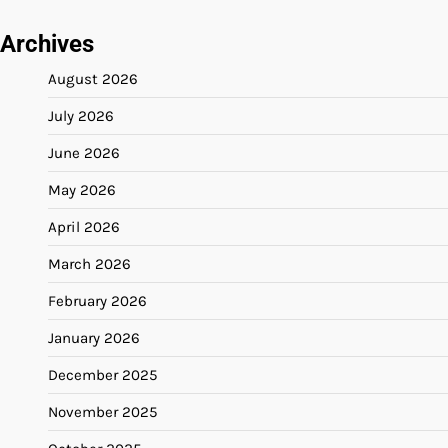
Archives
August 2026
July 2026
June 2026
May 2026
April 2026
March 2026
February 2026
January 2026
December 2025
November 2025