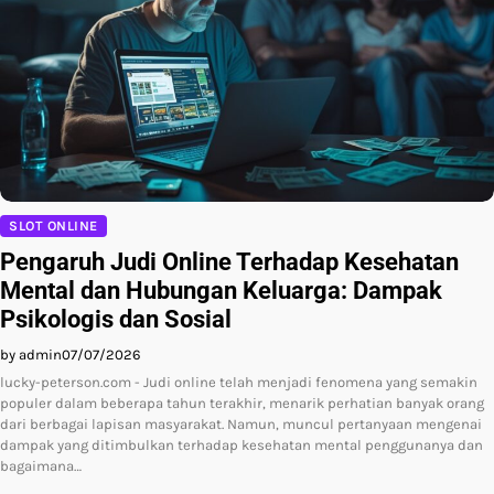
SLOT ONLINE
Pengaruh Judi Online Terhadap Kesehatan
Mental dan Hubungan Keluarga: Dampak
Psikologis dan Sosial
by admin
07/07/2026
lucky-peterson.com - Judi online telah menjadi fenomena yang semakin
populer dalam beberapa tahun terakhir, menarik perhatian banyak orang
dari berbagai lapisan masyarakat. Namun, muncul pertanyaan mengenai
dampak yang ditimbulkan terhadap kesehatan mental penggunanya dan
bagaimana…