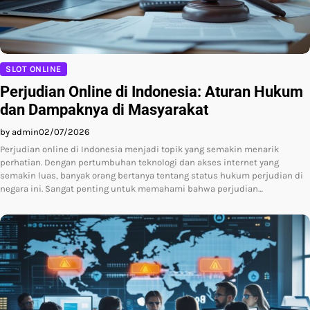
SLOT ONLINE
Perjudian Online di Indonesia: Aturan Hukum
dan Dampaknya di Masyarakat
by admin
02/07/2026
Perjudian online di Indonesia menjadi topik yang semakin menarik
perhatian. Dengan pertumbuhan teknologi dan akses internet yang
semakin luas, banyak orang bertanya tentang status hukum perjudian di
negara ini. Sangat penting untuk memahami bahwa perjudian…