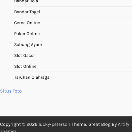
Bandar Bola
Bandar Togel
Ceme Online
Poker Online
Sabung Ayam
Slot Gacor
Slot Online
Taruhan Olahraga
Situs Toto
Copyright © 2026
lucky-peterson
Theme: Great Blog By
Artify
Themes
.