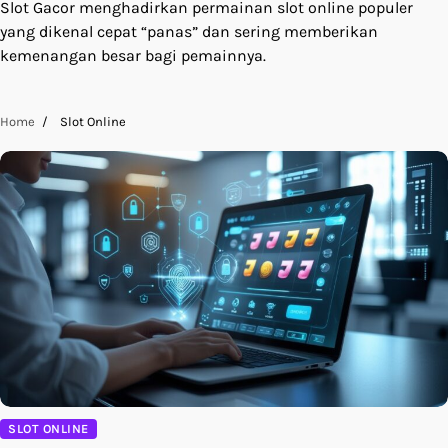
Slot Gacor menghadirkan permainan slot online populer
yang dikenal cepat “panas” dan sering memberikan
kemenangan besar bagi pemainnya.
Home
Slot Online
SLOT ONLINE