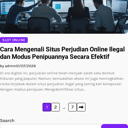
SLOT ONLINE
Cara Mengenali Situs Perjudian Online Ilegal
dan Modus Penipuannya Secara Efektif
by admin
01/07/2026
Di era digital ini, perjudian online telah menjadi salah satu bentuk
hiburan yang populer. Namun, kemudahan akses ini juga meningkatkan
risiko terjebak dalam situs perjudian ilegal yang sering kali beroperasi
dengan modus penipuan. Mengidentifikasi situs…
Posts
1
2
…
7
pagination
Search