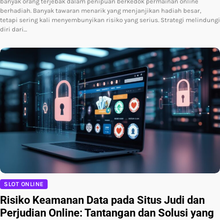
banyak orang terjebak dalam penipuan berkedok permainan online
berhadiah. Banyak tawaran menarik yang menjanjikan hadiah besar,
tetapi sering kali menyembunyikan risiko yang serius. Strategi melindungi
diri dari…
SLOT ONLINE
Risiko Keamanan Data pada Situs Judi dan
Perjudian Online: Tantangan dan Solusi yang