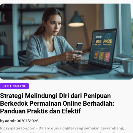
SLOT ONLINE
Strategi Melindungi Diri dari Penipuan
Berkedok Permainan Online Berhadiah:
Panduan Praktis dan Efektif
by admin
06/07/2026
lucky-peterson.com - Dalam dunia digital yang semakin berkembang,