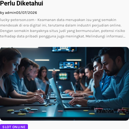
Perlu Diketahui
by admin
05/07/2026
lucky-peterson.com - Keamanan data merupakan isu yang semakin
mendesak di era digital ini, terutama dalam industri perjudian online.
Dengan semakin banyaknya situs judi yang bermunculan, potensi risiko
terhadap data pribadi pengguna juga meningkat. Melindungi informasi…
SLOT ONLINE