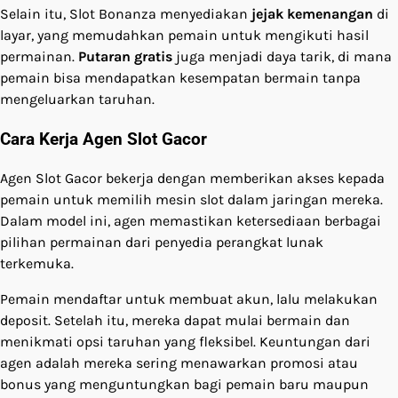
Selain itu, Slot Bonanza menyediakan
jejak kemenangan
di
layar, yang memudahkan pemain untuk mengikuti hasil
permainan.
Putaran gratis
juga menjadi daya tarik, di mana
pemain bisa mendapatkan kesempatan bermain tanpa
mengeluarkan taruhan.
Cara Kerja Agen Slot Gacor
Agen Slot Gacor bekerja dengan memberikan akses kepada
pemain untuk memilih mesin slot dalam jaringan mereka.
Dalam model ini, agen memastikan ketersediaan berbagai
pilihan permainan dari penyedia perangkat lunak
terkemuka.
Pemain mendaftar untuk membuat akun, lalu melakukan
deposit. Setelah itu, mereka dapat mulai bermain dan
menikmati opsi taruhan yang fleksibel. Keuntungan dari
agen adalah mereka sering menawarkan promosi atau
bonus yang menguntungkan bagi pemain baru maupun