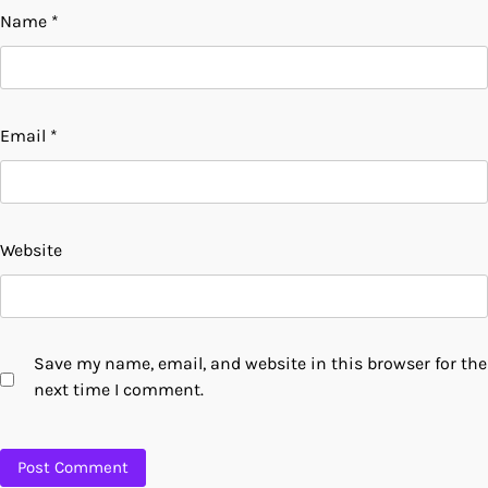
Name
*
Email
*
Website
Save my name, email, and website in this browser for the
next time I comment.