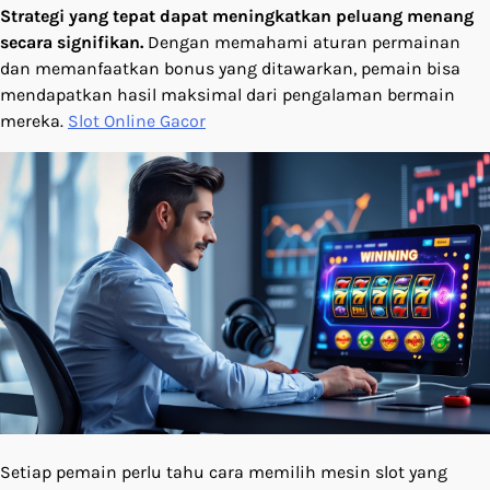
Strategi yang tepat dapat meningkatkan peluang menang
secara signifikan.
Dengan memahami aturan permainan
dan memanfaatkan bonus yang ditawarkan, pemain bisa
mendapatkan hasil maksimal dari pengalaman bermain
mereka.
Slot Online Gacor
Setiap pemain perlu tahu cara memilih mesin slot yang