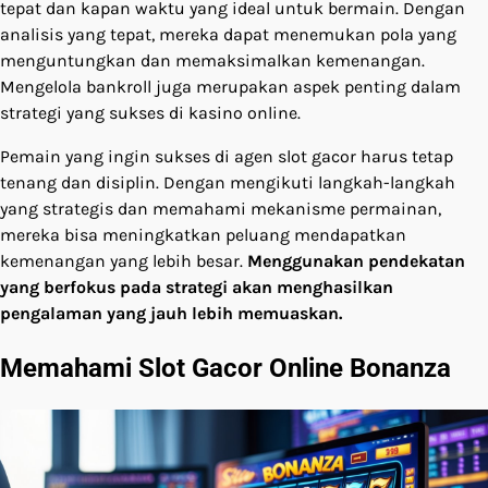
tepat dan kapan waktu yang ideal untuk bermain. Dengan
analisis yang tepat, mereka dapat menemukan pola yang
menguntungkan dan memaksimalkan kemenangan.
Mengelola bankroll juga merupakan aspek penting dalam
strategi yang sukses di kasino online.
Pemain yang ingin sukses di agen slot gacor harus tetap
tenang dan disiplin. Dengan mengikuti langkah-langkah
yang strategis dan memahami mekanisme permainan,
mereka bisa meningkatkan peluang mendapatkan
kemenangan yang lebih besar.
Menggunakan pendekatan
yang berfokus pada strategi akan menghasilkan
pengalaman yang jauh lebih memuaskan.
Memahami Slot Gacor Online Bonanza