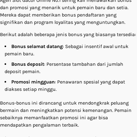
Agen Slot Gacor Online No.1 sering kali menawarkan bonus
dan promosi yang menarik untuk pemain baru dan setia.
Mereka dapat memberikan bonus pendaftaran yang
signifikan dan program loyalitas yang menguntungkan.
Berikut adalah beberapa jenis bonus yang biasanya tersedia:
Bonus selamat datang
: Sebagai insentif awal untuk
pemain baru.
Bonus deposit
: Persentase tambahan dari jumlah
deposit pemain.
Promosi mingguan
: Penawaran spesial yang dapat
diakses setiap minggu.
Bonus-bonus ini dirancang untuk mendongkrak peluang
bermain dan meningkatkan potensi kemenangan. Pemain
sebaiknya memanfaatkan promosi ini agar bisa
mendapatkan pengalaman terbaik.