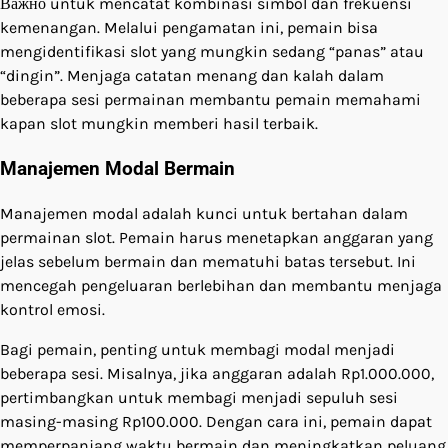
Важно untuk mencatat kombinasi simbol dan frekuensi
kemenangan. Melalui pengamatan ini, pemain bisa
mengidentifikasi slot yang mungkin sedang “panas” atau
“dingin”. Menjaga catatan menang dan kalah dalam
beberapa sesi permainan membantu pemain memahami
kapan slot mungkin memberi hasil terbaik.
Manajemen Modal Bermain
Manajemen modal adalah kunci untuk bertahan dalam
permainan slot. Pemain harus menetapkan anggaran yang
jelas sebelum bermain dan mematuhi batas tersebut. Ini
mencegah pengeluaran berlebihan dan membantu menjaga
kontrol emosi.
Bagi pemain, penting untuk membagi modal menjadi
beberapa sesi. Misalnya, jika anggaran adalah Rp1.000.000,
pertimbangkan untuk membagi menjadi sepuluh sesi
masing-masing Rp100.000. Dengan cara ini, pemain dapat
memperpanjang waktu bermain dan meningkatkan peluang