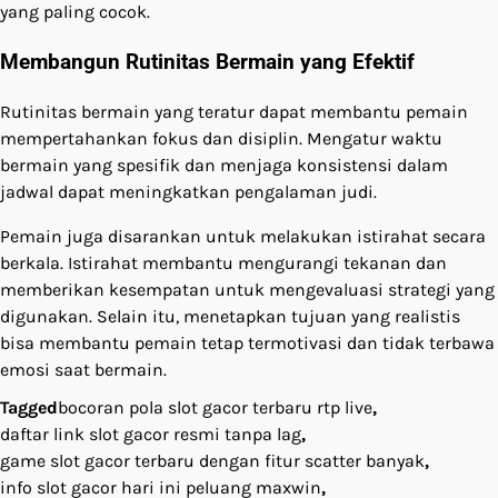
yang paling cocok.
Membangun Rutinitas Bermain yang Efektif
Rutinitas bermain yang teratur dapat membantu pemain
mempertahankan fokus dan disiplin. Mengatur waktu
bermain yang spesifik dan menjaga konsistensi dalam
jadwal dapat meningkatkan pengalaman judi.
Pemain juga disarankan untuk melakukan istirahat secara
berkala. Istirahat membantu mengurangi tekanan dan
memberikan kesempatan untuk mengevaluasi strategi yang
digunakan. Selain itu, menetapkan tujuan yang realistis
bisa membantu pemain tetap termotivasi dan tidak terbawa
emosi saat bermain.
Tagged
bocoran pola slot gacor terbaru rtp live
,
daftar link slot gacor resmi tanpa lag
,
game slot gacor terbaru dengan fitur scatter banyak
,
info slot gacor hari ini peluang maxwin
,