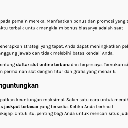
epada pemain mereka. Manfaatkan bonus dan promosi yang t
tu terbaik untuk mengklaim bonus biasanya adalah saat
nerapkan strategi yang tepat, Anda dapat meningkatkan pe
nggung jawab dan tidak melebihi batas kendali Anda.
tentang
daftar slot online terbaru
dan terpercaya. Temukan
s
permainan slot dengan fitur dan grafis yang menarik.
enguntungkan
apatkan keuntungan maksimal. Salah satu cara untuk merai
s jackpot terbesar
yang tersedia. Ketika Anda berhasil
jap. Untuk itu, penting bagi Anda untuk mencari situs judi