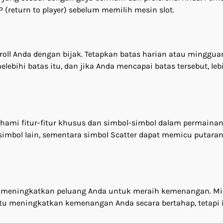
TP (return to player) sebelum memilih mesin slot.
roll Anda dengan bijak. Tetapkan batas harian atau minggu
ebihi batas itu, dan jika Anda mencapai batas tersebut, leb
mi fitur-fitur khusus dan simbol-simbol dalam permainan 
 simbol lain, sementara simbol Scatter dapat memicu putara
t meningkatkan peluang Anda untuk meraih kemenangan. Mi
ntu meningkatkan kemenangan Anda secara bertahap, tetapi 