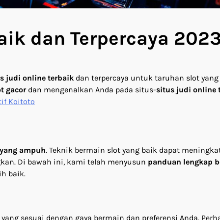
baik dan Terpercaya 202
s judi online terbaik
dan terpercaya untuk taruhan slot yang 
t gacor
dan mengenalkan Anda pada situs-
situs judi online 
tif Koitoto
t yang ampuh
. Teknik bermain slot yang baik dapat meningk
an. Di bawah ini, kami telah menyusun
panduan lengkap 
h baik.
 yang sesuai dengan gaya bermain dan preferensi Anda. Perh