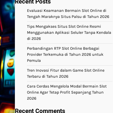
Recent Posts
Evaluasi Keamanan Bermain Slot Online di
Tengah Maraknya Situs Palsu di Tahun 2026
Tips Mengakses Situs Slot Online Resmi
Menggunakan Aplikasi Seluler Tanpa Kendala
di 2026
Perbandingan RTP Slot Online Berbagai
Provider Terkemuka di Tahun 2026 untuk
Pemula
Tren Inovasi Fitur dalam Game Slot Online
Terbaru di Tahun 2026
Cara Cerdas Mengelola Modal Bermain Slot
Online Agar Tetap Profit Sepanjang Tahun
2026
Recent Comments