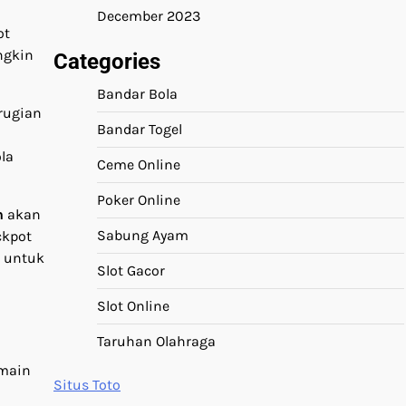
December 2023
ot
ngkin
Categories
Bandar Bola
erugian
Bandar Togel
la
Ceme Online
Poker Online
n
akan
Sabung Ayam
ckpot
r untuk
Slot Gacor
Slot Online
Taruhan Olahraga
rmain
Situs Toto