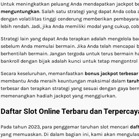
Untuk meningkatkan peluang Anda mendapatkan jackpot be
menguntungkan
. Salah satu strategi yang dapat Anda coba 
dengan volatilitas tinggi cenderung memberikan pembayar
lebih rendah. Jadi, jika Anda memiliki modal yang cukup, cob
Strategi lain yang dapat Anda terapkan adalah mengelola ba
sebelum Anda memulai bermain. Jika Anda telah mencapai ba
berhentilah bermain. Jangan tergoda untuk terus bermain
bankroll dengan bijak adalah kunci untuk tetap mengontrol
Secara keseluruhan, memanfaatkan
bonus jackpot terbesar
membantu Anda meraih keuntungan maksimal dalam
taruh
terbesar dan terapkan strategi yang sesuai dengan gaya ber
memenangkan hadiah jackpot yang menggiurkan.
Daftar Slot Online Terbaru dan Terpercay
Pada tahun 2023, para penggemar taruhan slot mencari
daft
yang memuaskan. Di dalam bagian ini, kami akan mengulas s