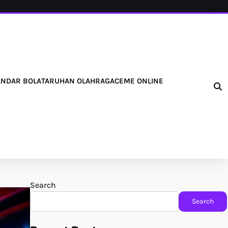
ANDAR BOLA
TARUHAN OLAHRAGA
CEME ONLINE
Search
Search