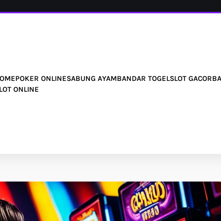
OME
POKER ONLINE
SABUNG AYAM
BANDAR TOGEL
SLOT GACOR
B
LOT ONLINE