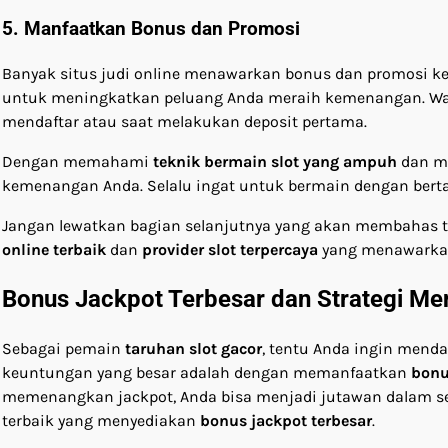
5. Manfaatkan Bonus dan Promosi
Banyak situs judi online menawarkan bonus dan promosi k
untuk meningkatkan peluang Anda meraih kemenangan. Wak
mendaftar atau saat melakukan deposit pertama.
Dengan memahami
teknik bermain slot yang ampuh
dan me
kemenangan Anda. Selalu ingat untuk bermain dengan berta
Jangan lewatkan bagian selanjutnya yang akan membahas 
online terbaik
dan
provider slot terpercaya
yang menawarkan 
Bonus Jackpot Terbesar dan Strategi M
Sebagai pemain
taruhan slot gacor
, tentu Anda ingin mend
keuntungan yang besar adalah dengan memanfaatkan
bonu
memenangkan jackpot, Anda bisa menjadi jutawan dalam seke
terbaik yang menyediakan
bonus jackpot terbesar
.