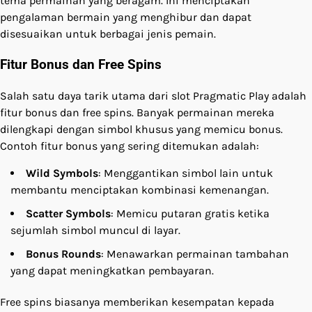
tema permainan yang beragam. Ini menciptakan
pengalaman bermain yang menghibur dan dapat
disesuaikan untuk berbagai jenis pemain.
Fitur Bonus dan Free Spins
Salah satu daya tarik utama dari slot Pragmatic Play adalah
fitur bonus dan free spins. Banyak permainan mereka
dilengkapi dengan simbol khusus yang memicu bonus.
Contoh fitur bonus yang sering ditemukan adalah:
Wild Symbols
: Menggantikan simbol lain untuk
membantu menciptakan kombinasi kemenangan.
Scatter Symbols
: Memicu putaran gratis ketika
sejumlah simbol muncul di layar.
Bonus Rounds
: Menawarkan permainan tambahan
yang dapat meningkatkan pembayaran.
Free spins biasanya memberikan kesempatan kepada