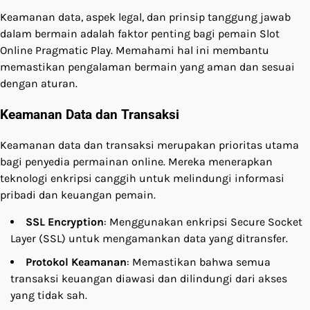
Keamanan data, aspek legal, dan prinsip tanggung jawab
dalam bermain adalah faktor penting bagi pemain Slot
Online Pragmatic Play. Memahami hal ini membantu
memastikan pengalaman bermain yang aman dan sesuai
dengan aturan.
Keamanan Data dan Transaksi
Keamanan data dan transaksi merupakan prioritas utama
bagi penyedia permainan online. Mereka menerapkan
teknologi enkripsi canggih untuk melindungi informasi
pribadi dan keuangan pemain.
SSL Encryption
: Menggunakan enkripsi Secure Socket
Layer (SSL) untuk mengamankan data yang ditransfer.
Protokol Keamanan
: Memastikan bahwa semua
transaksi keuangan diawasi dan dilindungi dari akses
yang tidak sah.