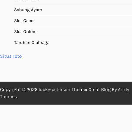
Sabung Ayam
Slot Gacor
Slot Online
Taruhan Olahraga
Situs Toto
Copyright © 2026
lucky-peterson
Theme: Great Blog By
Artify
Themes
.