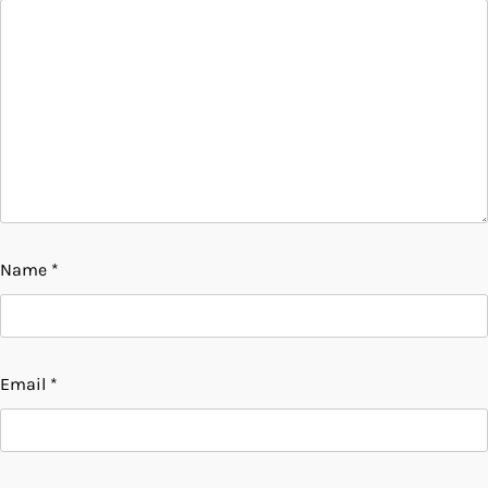
Name
*
Email
*