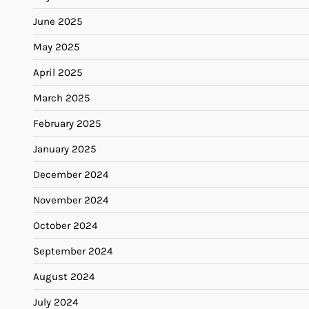
June 2025
May 2025
April 2025
March 2025
February 2025
January 2025
December 2024
November 2024
October 2024
September 2024
August 2024
July 2024