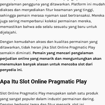
pengalaman pengguna yang ditawarkan. Platform ini mudah
diakses dan menyediakan fitur keamanan yang tinggi,
sehingga pemain merasa nyaman saat bertransaksi. Mereka
juga sering memperbarui koleksi permainan mereka,
memastikan bahwa ada selalu sesuatu yang baru untuk
dijelajahi.
Dengan kemudahan akses dan kualitas permainan yang
ditawarkan, tidak heran jika Slot Online Pragmatic Play
semakin diminati.
Pemain yang mencari pengalaman
perjudian online yang menarik dan menguntungkan akan
menemukan banyak alasan untuk mencoba slot dari
penyedia ini.
Apa Itu Slot Online Pragmatic Play
Slot Online Pragmatic Play merupakan salah satu produk
yang sangat populer dalam industri permainan daring.
Dengan berbagai tema dan fitur menarik, slot ini