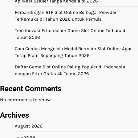
Aplikasi Seluler Tanpa Kendala di 2026
Perbandingan RTP Slot Online Berbagai Provider
Terkemuka di Tahun 2026 untuk Pemula
Tren Inovasi Fitur dalam Game Slot Online Terbaru di
Tahun 2026
Cara Cerdas Mengelola Modal Bermain Slot Online Agar
Tetap Profit Sepanjang Tahun 2026
Daftar Game Slot Online Paling Populer di Indonesia
dengan Fitur Grafis 4K Tahun 2026
Recent Comments
No comments to show.
Archives
August 2026
July 2026