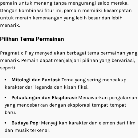
pemain untuk menang tanpa mengurangi saldo mereka.
Dengan kombinasi fitur ini, pemain memiliki kesempatan
untuk meraih kemenangan yang lebih besar dan lebih
menarik.
Pilihan Tema Permainan
Pragmatic Play menyediakan berbagai tema permainan yang
menarik. Pemain dapat menjelajahi pilihan yang bervariasi,
seperti:
Mitologi dan Fantasi
: Tema yang sering mencakup
karakter dari legenda dan kisah fiksi.
Petualangan dan Eksplorasi
: Menawarkan pengalaman
yang mendebarkan dengan eksplorasi tempat-tempat
baru.
Budaya Pop
: Menyajikan karakter dan elemen dari film
dan musik terkenal.