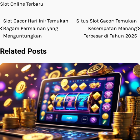
Slot Online Terbaru
Slot Gacor Hari Ini: Temukan
Situs Slot Gacor: Temukan
Post
Ragam Permainan yang
Kesempatan Menang
navigation
Menguntungkan
Terbesar di Tahun 2025
Related Posts