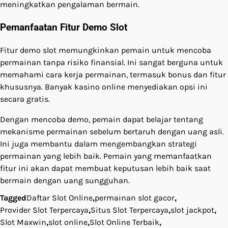
meningkatkan pengalaman bermain.
Pemanfaatan Fitur Demo Slot
Fitur demo slot memungkinkan pemain untuk mencoba
permainan tanpa risiko finansial. Ini sangat berguna untuk
memahami cara kerja permainan, termasuk bonus dan fitur
khususnya. Banyak kasino online menyediakan opsi ini
secara gratis.
Dengan mencoba demo, pemain dapat belajar tentang
mekanisme permainan sebelum bertaruh dengan uang asli.
Ini juga membantu dalam mengembangkan strategi
permainan yang lebih baik. Pemain yang memanfaatkan
fitur ini akan dapat membuat keputusan lebih baik saat
bermain dengan uang sungguhan.
Tagged
Daftar Slot Online
,
permainan slot gacor
,
Provider Slot Terpercaya
,
Situs Slot Terpercaya
,
slot jackpot
,
Slot Maxwin
,
slot online
,
Slot Online Terbaik
,