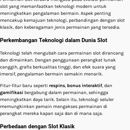
slot yang memanfaatkan teknologi modern untuk
meningkatkan pengalaman bermain. Aspek penting
mencakup kemajuan teknologi, perbandingan dengan slot
klasik, dan keberagaman jenis permainan yang tersedia.
Perkembangan Teknologi dalam Dunia Slot
Teknologi telah mengubah cara permainan slot dirancang
dan dimainkan. Dengan penggunaan perangkat lunak
canggih, grafis berkualitas tinggi, dan efek suara yang
imersif, pengalaman bermain semakin menarik.
Fitur-fitur baru seperti
respins
,
bonus interaktif
, dan
gamifikasi
bergabung dalam permainan, sehingga
meningkatkan daya tarik. Selain itu, teknologi seluler
memungkinkan pemain mengakses permainan di
perangkat mereka kapan saja dan di mana saja.
Perbedaan dengan Slot Klasik