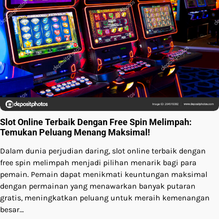
Slot Online Terbaik Dengan Free Spin Melimpah:
Temukan Peluang Menang Maksimal!
Dalam dunia perjudian daring, slot online terbaik dengan
free spin melimpah menjadi pilihan menarik bagi para
pemain. Pemain dapat menikmati keuntungan maksimal
dengan permainan yang menawarkan banyak putaran
gratis, meningkatkan peluang untuk meraih kemenangan
besar…