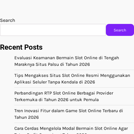
Search
Search
Recent Posts
Evaluasi Keamanan Bermain Slot Online di Tengah
Maraknya Situs Palsu di Tahun 2026
Tips Mengakses Situs Slot Online Resmi Menggunakan
Aplikasi Seluler Tanpa Kendala di 2026
Perbandingan RTP Slot Online Berbagai Provider
Terkemuka di Tahun 2026 untuk Pemula
Tren Inovasi Fitur dalam Game Slot Online Terbaru di
Tahun 2026
Cara Cerdas Mengelola Modal Bermain Slot Online Agar