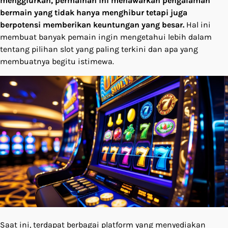
menggiurkan, permainan ini menawarkan pengalaman
bermain yang tidak hanya menghibur tetapi juga
berpotensi memberikan keuntungan yang besar.
Hal ini
membuat banyak pemain ingin mengetahui lebih dalam
tentang pilihan slot yang paling terkini dan apa yang
membuatnya begitu istimewa.
Saat ini, terdapat berbagai platform yang menyediakan