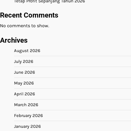
Tetap Profit Sepanjang Tahun 2026
Recent Comments
No comments to show.
Archives
August 2026
July 2026
June 2026
May 2026
April 2026
March 2026
February 2026
January 2026