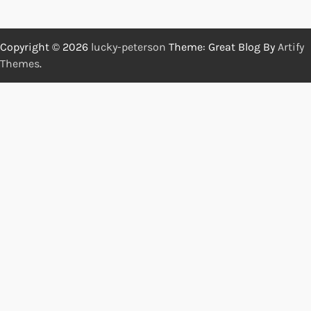
Copyright © 2026
lucky-peterson
Theme: Great Blog By
Artify
Themes
.