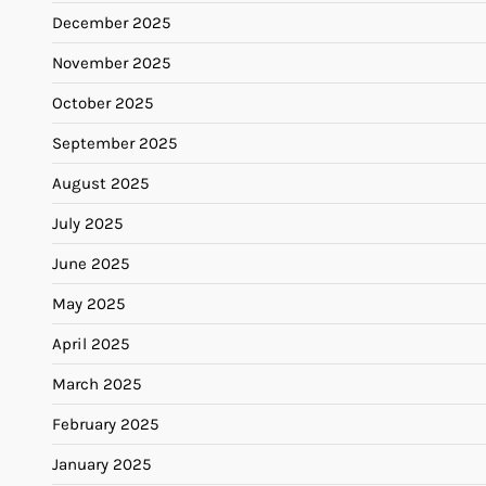
December 2025
November 2025
October 2025
September 2025
August 2025
July 2025
June 2025
May 2025
April 2025
March 2025
February 2025
January 2025