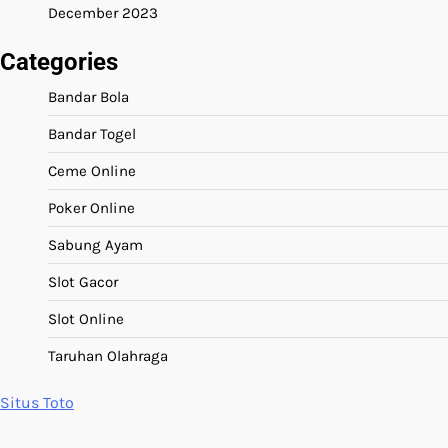
December 2023
Categories
Bandar Bola
Bandar Togel
Ceme Online
Poker Online
Sabung Ayam
Slot Gacor
Slot Online
Taruhan Olahraga
Situs Toto