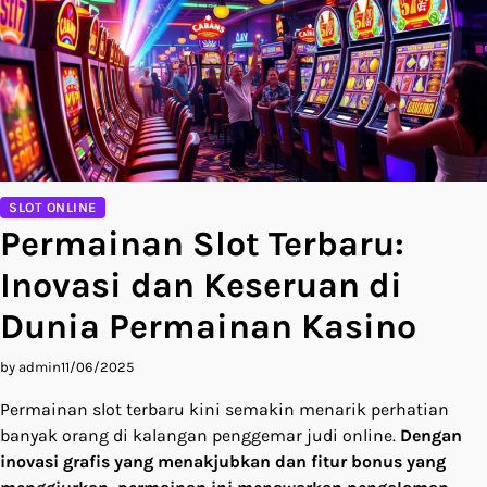
SLOT ONLINE
Permainan Slot Terbaru:
Inovasi dan Keseruan di
Dunia Permainan Kasino
by admin
11/06/2025
Permainan slot terbaru kini semakin menarik perhatian
banyak orang di kalangan penggemar judi online.
Dengan
inovasi grafis yang menakjubkan dan fitur bonus yang