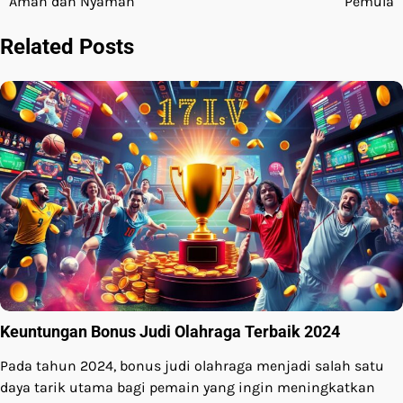
Aman dan Nyaman
Pemula
Related Posts
Keuntungan Bonus Judi Olahraga Terbaik 2024
Pada tahun 2024, bonus judi olahraga menjadi salah satu
daya tarik utama bagi pemain yang ingin meningkatkan