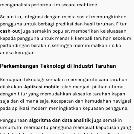
menganalisis performa tim secara real-time.
Selain itu, integrasi dengan media sosial memungkinkan
pengguna untuk berbagi prediksi dan hasil taruhan. Fitur
cash-out
juga semakin populer, memberikan keleluasaan
kepada pengguna untuk menarik kembali taruhan sebelum
pertandingan berakhir, sehingga meminimalkan risiko
angka kerugian.
Perkembangan Teknologi di Industri Taruhan
Kemajuan teknologi semakin memengaruhi cara taruhan
dilakukan.
Aplikasi mobile
telah menjadi pilihan utama,
dengan fitur yang memudahkan akses ke taruhan kapan
saja dan di mana saja. Kecepatan dan kemudahan navigasi
pada aplikasi modern meningkatkan kepuasan pengguna.
Penggunaan
algoritma dan data analitik
juga semakin
umum. Ini membantu pengguna membuat keputusan yang