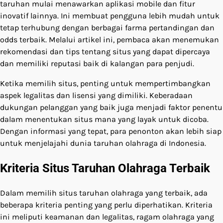
taruhan mulai menawarkan aplikasi mobile dan fitur
inovatif lainnya. Ini membuat pengguna lebih mudah untuk
tetap terhubung dengan berbagai farma pertandingan dan
odds terbaik. Melalui artikel ini, pembaca akan menemukan
rekomendasi dan tips tentang situs yang dapat dipercaya
dan memiliki reputasi baik di kalangan para penjudi.
Ketika memilih situs, penting untuk mempertimbangkan
aspek legalitas dan lisensi yang dimiliki. Keberadaan
dukungan pelanggan yang baik juga menjadi faktor penentu
dalam menentukan situs mana yang layak untuk dicoba.
Dengan informasi yang tepat, para penonton akan lebih siap
untuk menjelajahi dunia taruhan olahraga di Indonesia.
Kriteria Situs Taruhan Olahraga Terbaik
Dalam memilih situs taruhan olahraga yang terbaik, ada
beberapa kriteria penting yang perlu diperhatikan. Kriteria
ini meliputi keamanan dan legalitas, ragam olahraga yang