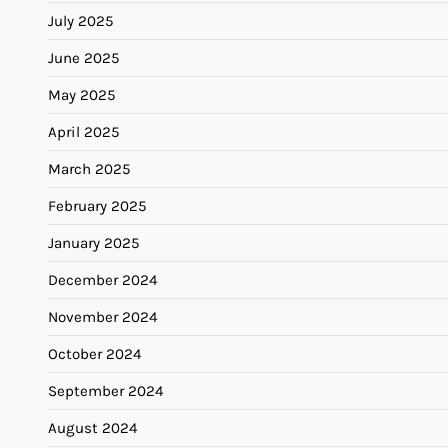
July 2025
June 2025
May 2025
April 2025
March 2025
February 2025
January 2025
December 2024
November 2024
October 2024
September 2024
August 2024