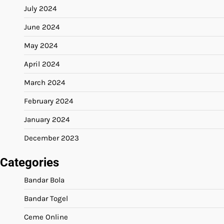
July 2024
June 2024
May 2024
April 2024
March 2024
February 2024
January 2024
December 2023
Categories
Bandar Bola
Bandar Togel
Ceme Online