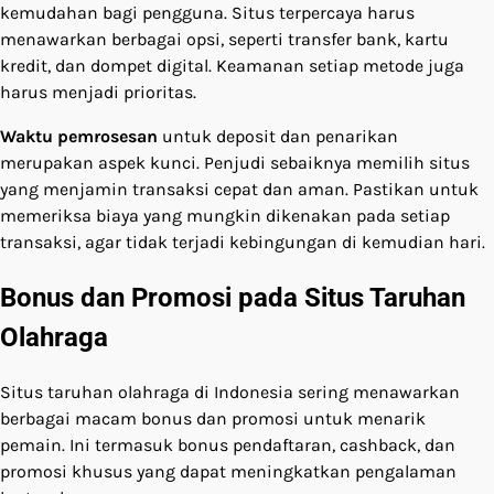
kemudahan bagi pengguna. Situs terpercaya harus
menawarkan berbagai opsi, seperti transfer bank, kartu
kredit, dan dompet digital. Keamanan setiap metode juga
harus menjadi prioritas.
Waktu pemrosesan
untuk deposit dan penarikan
merupakan aspek kunci. Penjudi sebaiknya memilih situs
yang menjamin transaksi cepat dan aman. Pastikan untuk
memeriksa biaya yang mungkin dikenakan pada setiap
transaksi, agar tidak terjadi kebingungan di kemudian hari.
Bonus dan Promosi pada Situs Taruhan
Olahraga
Situs taruhan olahraga di Indonesia sering menawarkan
berbagai macam bonus dan promosi untuk menarik
pemain. Ini termasuk bonus pendaftaran, cashback, dan
promosi khusus yang dapat meningkatkan pengalaman