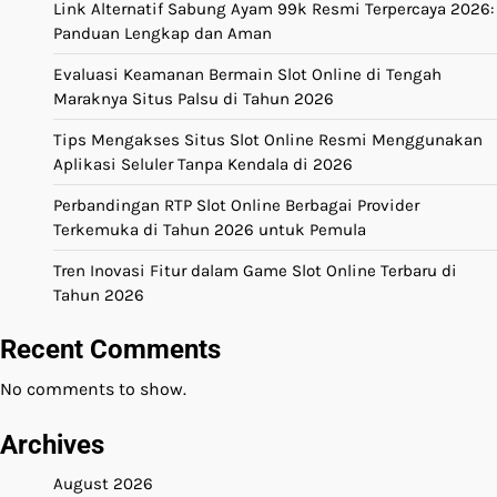
Link Alternatif Sabung Ayam 99k Resmi Terpercaya 2026:
Panduan Lengkap dan Aman
Evaluasi Keamanan Bermain Slot Online di Tengah
Maraknya Situs Palsu di Tahun 2026
Tips Mengakses Situs Slot Online Resmi Menggunakan
Aplikasi Seluler Tanpa Kendala di 2026
Perbandingan RTP Slot Online Berbagai Provider
Terkemuka di Tahun 2026 untuk Pemula
Tren Inovasi Fitur dalam Game Slot Online Terbaru di
Tahun 2026
Recent Comments
No comments to show.
Archives
August 2026