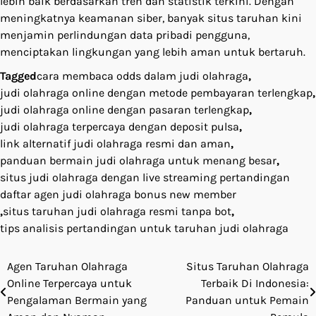
lebih baik berdasarkan tren dan statistik terkini. Dengan
meningkatnya keamanan siber, banyak situs taruhan kini
menjamin perlindungan data pribadi pengguna,
menciptakan lingkungan yang lebih aman untuk bertaruh.
Tagged
cara membaca odds dalam judi olahraga
,
judi olahraga online dengan metode pembayaran terlengkap
,
judi olahraga online dengan pasaran terlengkap
,
judi olahraga terpercaya dengan deposit pulsa
,
link alternatif judi olahraga resmi dan aman
,
panduan bermain judi olahraga untuk menang besar
,
situs judi olahraga dengan live streaming pertandingan
daftar agen judi olahraga bonus new member
,
situs taruhan judi olahraga resmi tanpa bot
,
tips analisis pertandingan untuk taruhan judi olahraga
Agen Taruhan Olahraga
Situs Taruhan Olahraga
Post
Online Terpercaya untuk
Terbaik Di Indonesia:
navigation
Pengalaman Bermain yang
Panduan untuk Pemain