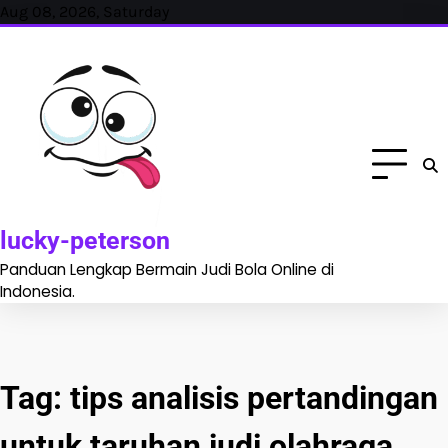
Skip
Aug 08, 2026, Saturday
to
content
lucky-peterson
Panduan Lengkap Bermain Judi Bola Online di
Indonesia.
Tag:
tips analisis pertandingan
untuk taruhan judi olahraga