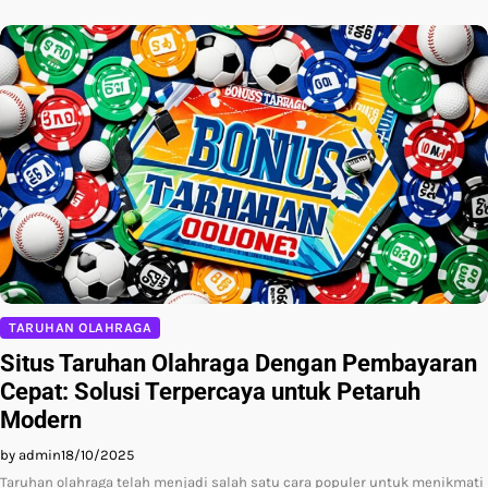
TARUHAN OLAHRAGA
Situs Taruhan Olahraga Dengan Pembayaran
Cepat: Solusi Terpercaya untuk Petaruh
Modern
by admin
18/10/2025
Taruhan olahraga telah menjadi salah satu cara populer untuk menikmati