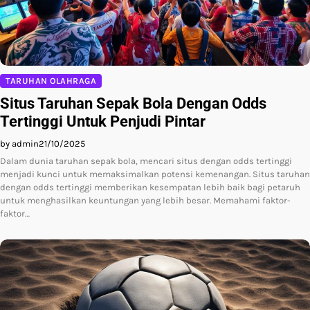
TARUHAN OLAHRAGA
Situs Taruhan Sepak Bola Dengan Odds
Tertinggi Untuk Penjudi Pintar
by admin
21/10/2025
Dalam dunia taruhan sepak bola, mencari situs dengan odds tertinggi
menjadi kunci untuk memaksimalkan potensi kemenangan. Situs taruhan
dengan odds tertinggi memberikan kesempatan lebih baik bagi petaruh
untuk menghasilkan keuntungan yang lebih besar. Memahami faktor-
faktor…