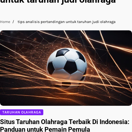
Home
tips analisis pertandingan untuk taruhan judi olahraga
TARUHAN OLAHRAGA
Situs Taruhan Olahraga Terbaik Di Indonesia:
Panduan untuk Pemain Pemula