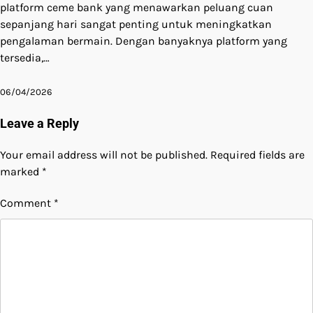
platform ceme bank yang menawarkan peluang cuan
sepanjang hari sangat penting untuk meningkatkan
pengalaman bermain. Dengan banyaknya platform yang
tersedia,…
06/04/2026
Leave a Reply
Your email address will not be published.
Required fields are
marked
*
Comment
*