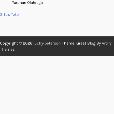
Taruhan Olahraga
Situs Toto
Copyright © 2026
lucky-peterson
Theme: Great Blog By
Artify
Themes
.