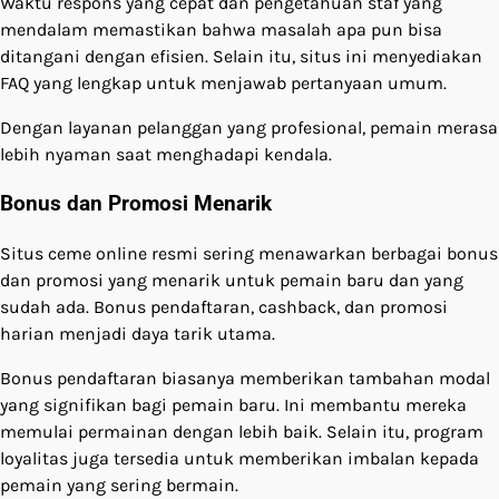
Waktu respons yang cepat dan pengetahuan staf yang
mendalam memastikan bahwa masalah apa pun bisa
ditangani dengan efisien. Selain itu, situs ini menyediakan
FAQ yang lengkap untuk menjawab pertanyaan umum.
Dengan layanan pelanggan yang profesional, pemain merasa
lebih nyaman saat menghadapi kendala.
Bonus dan Promosi Menarik
Situs ceme online resmi sering menawarkan berbagai bonus
dan promosi yang menarik untuk pemain baru dan yang
sudah ada. Bonus pendaftaran, cashback, dan promosi
harian menjadi daya tarik utama.
Bonus pendaftaran biasanya memberikan tambahan modal
yang signifikan bagi pemain baru. Ini membantu mereka
memulai permainan dengan lebih baik. Selain itu, program
loyalitas juga tersedia untuk memberikan imbalan kepada
pemain yang sering bermain.