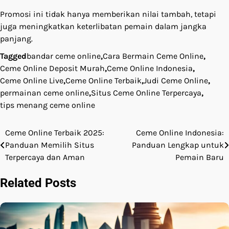
Promosi ini tidak hanya memberikan nilai tambah, tetapi
juga meningkatkan keterlibatan pemain dalam jangka
panjang.
Tagged
bandar ceme online
,
Cara Bermain Ceme Online
,
Ceme Online Deposit Murah
,
Ceme Online Indonesia
,
Ceme Online Live
,
Ceme Online Terbaik
,
Judi Ceme Online
,
permainan ceme online
,
Situs Ceme Online Terpercaya
,
tips menang ceme online
Ceme Online Terbaik 2025:
Ceme Online Indonesia:
Post
Panduan Memilih Situs
Panduan Lengkap untuk
navigation
Terpercaya dan Aman
Pemain Baru
Related Posts