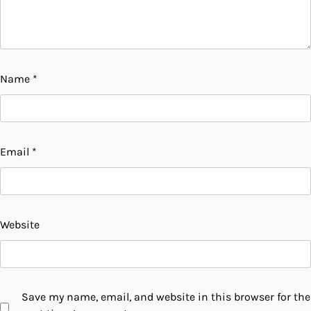
Name
*
Email
*
Website
Save my name, email, and website in this browser for the