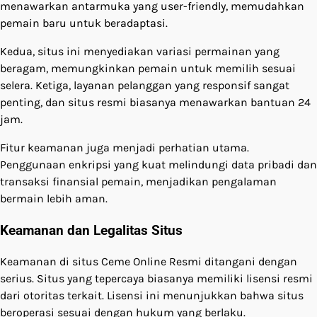
menawarkan antarmuka yang user-friendly, memudahkan
pemain baru untuk beradaptasi.
Kedua, situs ini menyediakan variasi permainan yang
beragam, memungkinkan pemain untuk memilih sesuai
selera. Ketiga, layanan pelanggan yang responsif sangat
penting, dan situs resmi biasanya menawarkan bantuan 24
jam.
Fitur keamanan juga menjadi perhatian utama.
Penggunaan enkripsi yang kuat melindungi data pribadi dan
transaksi finansial pemain, menjadikan pengalaman
bermain lebih aman.
Keamanan dan Legalitas Situs
Keamanan di situs Ceme Online Resmi ditangani dengan
serius. Situs yang tepercaya biasanya memiliki lisensi resmi
dari otoritas terkait. Lisensi ini menunjukkan bahwa situs
beroperasi sesuai dengan hukum yang berlaku.