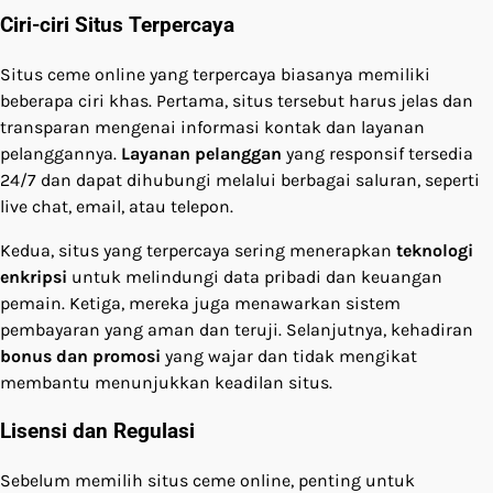
Ciri-ciri Situs Terpercaya
Situs ceme online yang terpercaya biasanya memiliki
beberapa ciri khas. Pertama, situs tersebut harus jelas dan
transparan mengenai informasi kontak dan layanan
pelanggannya.
Layanan pelanggan
yang responsif tersedia
24/7 dan dapat dihubungi melalui berbagai saluran, seperti
live chat, email, atau telepon.
Kedua, situs yang terpercaya sering menerapkan
teknologi
enkripsi
untuk melindungi data pribadi dan keuangan
pemain. Ketiga, mereka juga menawarkan sistem
pembayaran yang aman dan teruji. Selanjutnya, kehadiran
bonus dan promosi
yang wajar dan tidak mengikat
membantu menunjukkan keadilan situs.
Lisensi dan Regulasi
Sebelum memilih situs ceme online, penting untuk