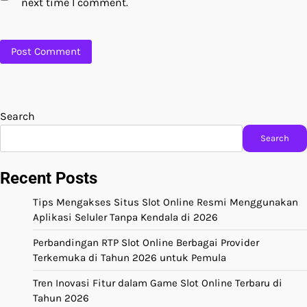
next time I comment.
Search
Search
Recent Posts
Tips Mengakses Situs Slot Online Resmi Menggunakan
Aplikasi Seluler Tanpa Kendala di 2026
Perbandingan RTP Slot Online Berbagai Provider
Terkemuka di Tahun 2026 untuk Pemula
Tren Inovasi Fitur dalam Game Slot Online Terbaru di
Tahun 2026