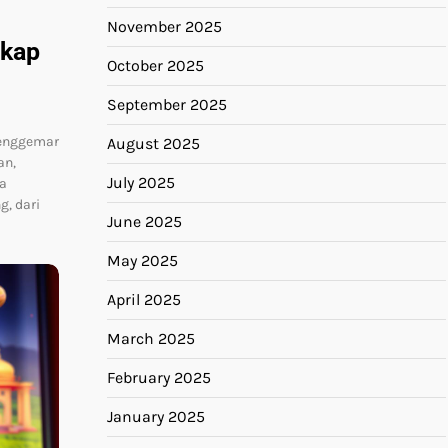
November 2025
gkap
October 2025
September 2025
penggemar
August 2025
an,
July 2025
a
, dari
June 2025
May 2025
April 2025
March 2025
February 2025
January 2025