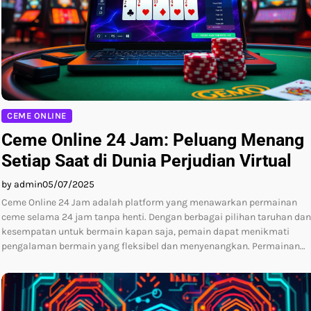
CEME ONLINE
Ceme Online 24 Jam: Peluang Menang
Setiap Saat di Dunia Perjudian Virtual
by admin
05/07/2025
Ceme Online 24 Jam adalah platform yang menawarkan permainan
ceme selama 24 jam tanpa henti. Dengan berbagai pilihan taruhan dan
kesempatan untuk bermain kapan saja, pemain dapat menikmati
pengalaman bermain yang fleksibel dan menyenangkan. Permainan…