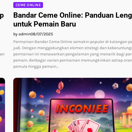
CEME ONLINE
ap
Bandar Ceme Online: Panduan Len
untuk Pemain Baru
by admin
08/07/2025
Permainan Bandar Ceme Online semakin populer di kalangan 
judi. Dengan menggabungkan elemen strategi dan keberuntung
gan
permainan ini menawarkan pengalaman yang menarik bagi par
pemain. Berbagai varian permainan memungkinkan setiap orang
pemula hingga pemain…