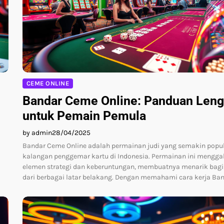
CEME ONLINE
Bandar Ceme Online: Panduan Len
untuk Pemain Pemula
by admin
28/04/2025
Bandar Ceme Online adalah permainan judi yang semakin popul
kalangan penggemar kartu di Indonesia. Permainan ini mengg
elemen strategi dan keberuntungan, membuatnya menarik bag
dari berbagai latar belakang. Dengan memahami cara kerja Ba