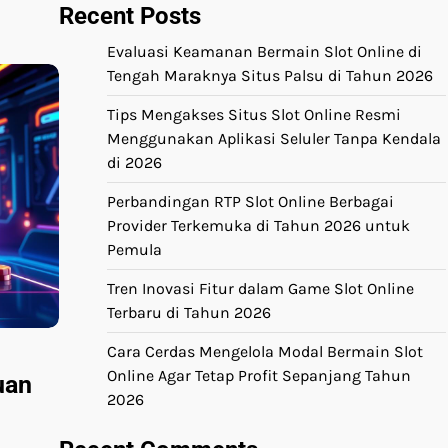
Recent Posts
Evaluasi Keamanan Bermain Slot Online di
Tengah Maraknya Situs Palsu di Tahun 2026
Tips Mengakses Situs Slot Online Resmi
Menggunakan Aplikasi Seluler Tanpa Kendala
di 2026
Perbandingan RTP Slot Online Berbagai
Provider Terkemuka di Tahun 2026 untuk
Pemula
Tren Inovasi Fitur dalam Game Slot Online
Terbaru di Tahun 2026
Cara Cerdas Mengelola Modal Bermain Slot
Online Agar Tetap Profit Sepanjang Tahun
uan
2026