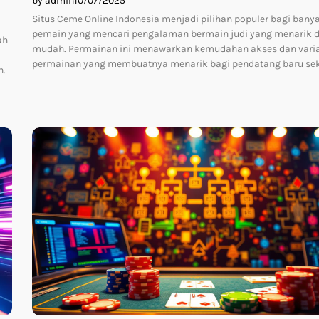
by admin
10/07/2025
Situs Ceme Online Indonesia menjadi pilihan populer bagi bany
pemain yang mencari pengalaman bermain judi yang menarik 
ah
mudah. Permainan ini menawarkan kemudahan akses dan varia
permainan yang membuatnya menarik bagi pendatang baru sek
n.