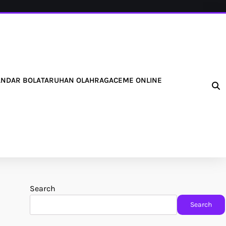
ANDAR BOLA
TARUHAN OLAHRAGA
CEME ONLINE
Search
Search