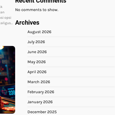
Recent Comments
ak
No comments to show.
dan
si opsi
Archives
aligus…
August 2026
July 2026
June 2026
May 2026
April 2026
March 2026
February 2026
January 2026
December 2025