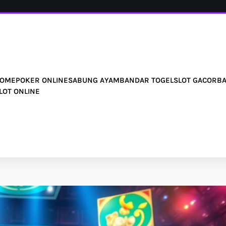
OME
POKER ONLINE
SABUNG AYAM
BANDAR TOGEL
SLOT GACOR
B
LOT ONLINE