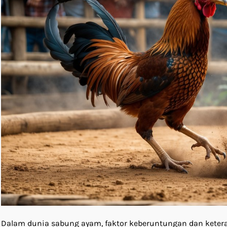
Dalam dunia sabung ayam, faktor keberuntungan dan keter