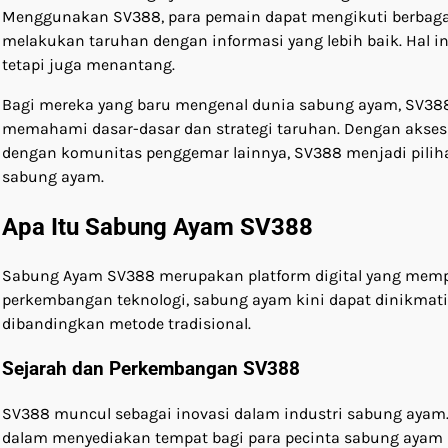
Menggunakan SV388, para pemain dapat mengikuti berba
melakukan taruhan dengan informasi yang lebih baik. Hal 
tetapi juga menantang.
Bagi mereka yang baru mengenal dunia sabung ayam, SV
memahami dasar-dasar dan strategi taruhan. Dengan akses mu
dengan komunitas penggemar lainnya, SV388 menjadi pilih
sabung ayam.
Apa Itu Sabung Ayam SV388
Sabung Ayam SV388 merupakan platform digital yang mem
perkembangan teknologi, sabung ayam kini dapat dinikmat
dibandingkan metode tradisional.
Sejarah dan Perkembangan SV388
SV388 muncul sebagai inovasi dalam industri sabung ayam. 
dalam menyediakan tempat bagi para pecinta sabung ayam 