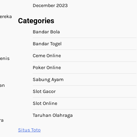
December 2023
ereka
Categories
Bandar Bola
Bandar Togel
Ceme Online
enis
Poker Online
Sabung Ayam
an
Slot Gacor
Slot Online
Taruhan Olahraga
ra
Situs Toto