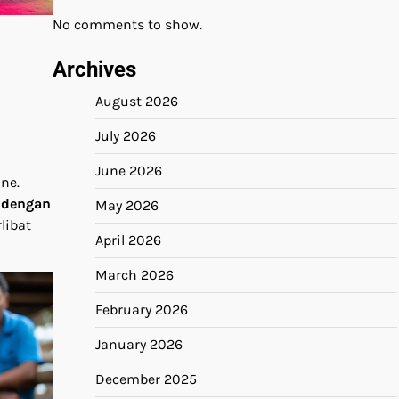
No comments to show.
Archives
August 2026
July 2026
June 2026
ne.
 dengan
May 2026
libat
April 2026
March 2026
February 2026
January 2026
December 2025