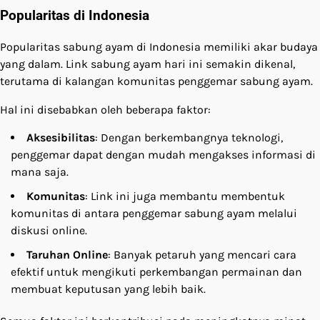
Popularitas di Indonesia
Popularitas sabung ayam di Indonesia memiliki akar budaya
yang dalam. Link sabung ayam hari ini semakin dikenal,
terutama di kalangan komunitas penggemar sabung ayam.
Hal ini disebabkan oleh beberapa faktor:
Aksesibilitas
: Dengan berkembangnya teknologi,
penggemar dapat dengan mudah mengakses informasi di
mana saja.
Komunitas
: Link ini juga membantu membentuk
komunitas di antara penggemar sabung ayam melalui
diskusi online.
Taruhan Online
: Banyak petaruh yang mencari cara
efektif untuk mengikuti perkembangan permainan dan
membuat keputusan yang lebih baik.