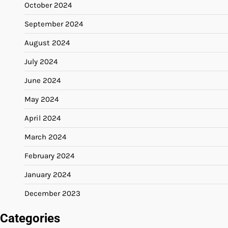
October 2024
September 2024
August 2024
July 2024
June 2024
May 2024
April 2024
March 2024
February 2024
January 2024
December 2023
Categories