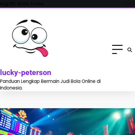
Skip
Aug 07, 2026, Friday
to
content
lucky-peterson
Panduan Lengkap Bermain Judi Bola Online di
Indonesia.