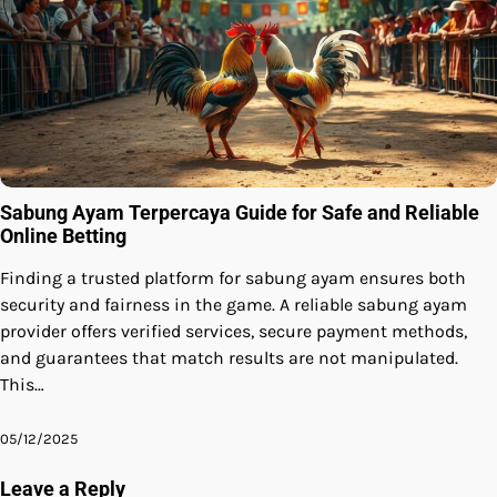
Sabung Ayam Terpercaya Guide for Safe and Reliable
Online Betting
Finding a trusted platform for sabung ayam ensures both
security and fairness in the game. A reliable sabung ayam
provider offers verified services, secure payment methods,
and guarantees that match results are not manipulated.
This…
05/12/2025
Leave a Reply