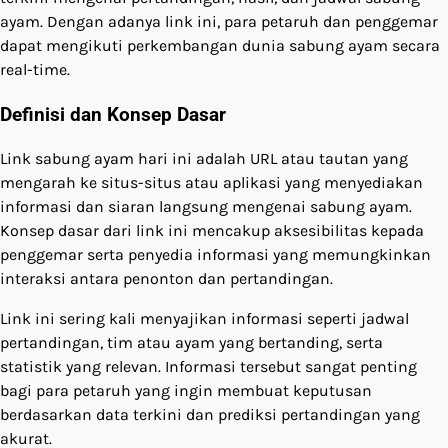
ayam. Dengan adanya link ini, para petaruh dan penggemar
dapat mengikuti perkembangan dunia sabung ayam secara
real-time.
Definisi dan Konsep Dasar
Link sabung ayam hari ini adalah URL atau tautan yang
mengarah ke situs-situs atau aplikasi yang menyediakan
informasi dan siaran langsung mengenai sabung ayam.
Konsep dasar dari link ini mencakup aksesibilitas kepada
penggemar serta penyedia informasi yang memungkinkan
interaksi antara penonton dan pertandingan.
Link ini sering kali menyajikan informasi seperti jadwal
pertandingan, tim atau ayam yang bertanding, serta
statistik yang relevan. Informasi tersebut sangat penting
bagi para petaruh yang ingin membuat keputusan
berdasarkan data terkini dan prediksi pertandingan yang
akurat.