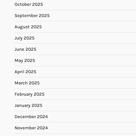
October 2025
September 2025
August 2025
July 2025
June 2025
May 2025
April 2025
March 2025
February 2025
January 2025
December 2024
November 2024