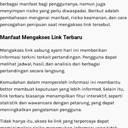
berbagai manfaat bagi penggunanya, namun juga
menyimpan risiko yang perlu diwaspadai. Berikut adalah
pembahasan mengenai manfaat, risiko keamanan, dan cara
pencegahan penipuan saat mengakses link tersebut.
Manfaat Mengakses Link Terbaru
Mengakses link sabung ayam hari ini memberikan
informasi terkini terkait pertandingan. Pengguna dapat
melihat jadwal, hasil, dan analisis dari berbagai
pertandingan secara langsung.
Kemudahan dalam memperoleh informasi ini membantu
bettor membuat keputusan yang lebih informed. Selain itu,
link terbaru biasanya menampilkan fitur interaktif, seperti
statistik dan wawancara dengan petarung, yang dapat
meningkatkan pengalaman pengguna.
Tidak hanya itu, akses ke link yang terpercaya dapat
meminimalisir risiko menemukan informasi yang tidak