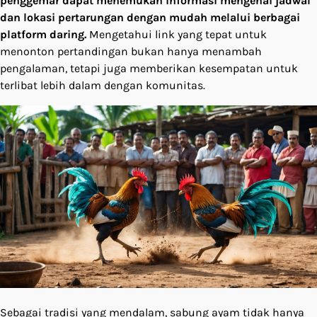
penggemar dapat menemukan informasi mengenai jadwal
dan lokasi pertarungan dengan mudah melalui berbagai
platform daring.
Mengetahui link yang tepat untuk
menonton pertandingan bukan hanya menambah
pengalaman, tetapi juga memberikan kesempatan untuk
terlibat lebih dalam dengan komunitas.
Sebagai tradisi yang mendalam, sabung ayam tidak hanya