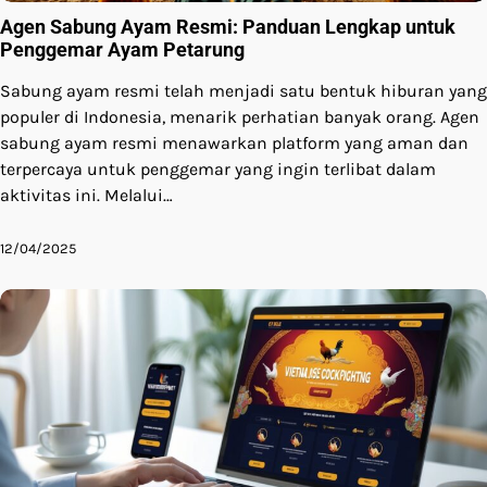
Agen Sabung Ayam Resmi: Panduan Lengkap untuk
Penggemar Ayam Petarung
Sabung ayam resmi telah menjadi satu bentuk hiburan yang
populer di Indonesia, menarik perhatian banyak orang. Agen
sabung ayam resmi menawarkan platform yang aman dan
terpercaya untuk penggemar yang ingin terlibat dalam
aktivitas ini. Melalui…
12/04/2025