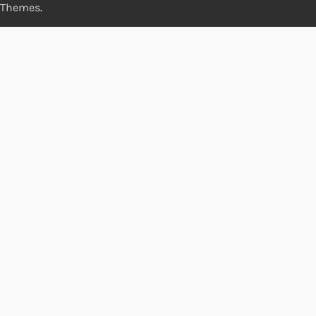
Themes
.