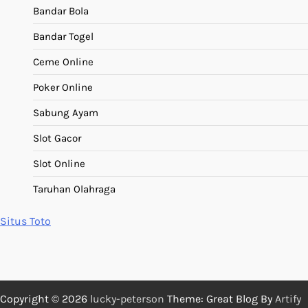
Bandar Bola
Bandar Togel
Ceme Online
Poker Online
Sabung Ayam
Slot Gacor
Slot Online
Taruhan Olahraga
Situs Toto
Copyright © 2026
lucky-peterson
Theme: Great Blog By
Artify