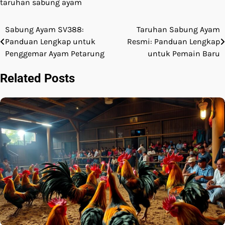
taruhan sabung ayam
Sabung Ayam SV388:
Taruhan Sabung Ayam
Post
Panduan Lengkap untuk
Resmi: Panduan Lengkap
navigation
Penggemar Ayam Petarung
untuk Pemain Baru
Related Posts