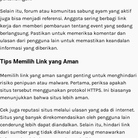
Selain itu, forum atau komunitas sabung ayam yang aktif
juga bisa menjadi referensi. Anggota sering berbagi link
kerja dan memberi pembaruan tentang event yang sedang
berlangsung. Pastikan untuk memeriksa komentar dan
ulasan dari pengguna lain untuk memastikan keandalan
informasi yang diberikan.
Tips Memilih Link yang Aman
Memilih link yang aman sangat penting untuk menghindari
risiko penipuan atau malware. Pertama, periksa apakah
situs tersebut menggunakan protokol HTTPS. Ini biasanya
menunjukkan bahwa situs lebih aman.
Cek juga reputasi situs melalui ulasan yang ada di internet.
Situs yang banyak direkomendasikan oleh pengguna lain
cenderung lebih dapat diandalkan. Selain itu, hindari link
dari sumber yang tidak dikenal atau yang menawarkan