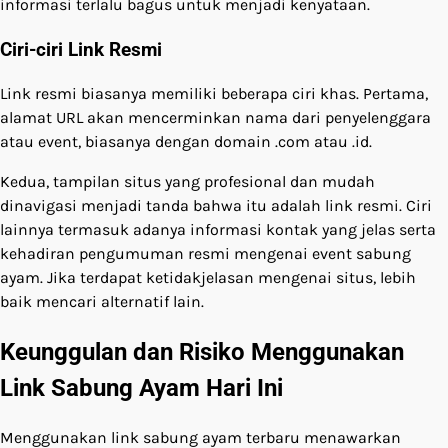
informasi terlalu bagus untuk menjadi kenyataan.
Ciri-ciri Link Resmi
Link resmi biasanya memiliki beberapa ciri khas. Pertama,
alamat URL akan mencerminkan nama dari penyelenggara
atau event, biasanya dengan domain .com atau .id.
Kedua, tampilan situs yang profesional dan mudah
dinavigasi menjadi tanda bahwa itu adalah link resmi. Ciri
lainnya termasuk adanya informasi kontak yang jelas serta
kehadiran pengumuman resmi mengenai event sabung
ayam. Jika terdapat ketidakjelasan mengenai situs, lebih
baik mencari alternatif lain.
Keunggulan dan Risiko Menggunakan
Link Sabung Ayam Hari Ini
Menggunakan link sabung ayam terbaru menawarkan