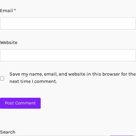
Email
*
Website
Save my name, email, and website in this browser for the
next time I comment.
Search