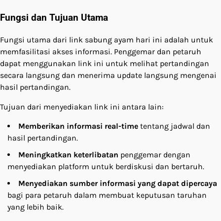
Fungsi dan Tujuan Utama
Fungsi utama dari link sabung ayam hari ini adalah untuk
memfasilitasi akses informasi. Penggemar dan petaruh
dapat menggunakan link ini untuk melihat pertandingan
secara langsung dan menerima update langsung mengenai
hasil pertandingan.
Tujuan dari menyediakan link ini antara lain:
Memberikan informasi real-time
tentang jadwal dan
hasil pertandingan.
Meningkatkan keterlibatan
penggemar dengan
menyediakan platform untuk berdiskusi dan bertaruh.
Menyediakan sumber informasi yang dapat dipercaya
bagi para petaruh dalam membuat keputusan taruhan
yang lebih baik.