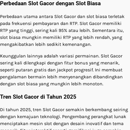
Perbedaan Slot Gacor dengan Slot Biasa
Perbedaan utama antara Slot Gacor dan slot biasa terletak
pada frekuensi pembayaran dan RTP. Slot Gacor memiliki
RTP yang tinggi, sering kali 95% atau lebih. Sementara itu,
slot biasa mungkin memiliki RTP yang lebih rendah, yang
mengakibatkan lebih sedikit kemenangan.
Keunggulan lainnya adalah variasi permainan. Slot Gacor
sering kali dilengkapi dengan fitur bonus yang menarik,
seperti putaran gratis dan jackpot progresif. Ini membuat
pengalaman bermain lebih menyenangkan dibandingkan
dengan slot biasa yang mungkin lebih monoton.
Tren Slot Gacor di Tahun 2025
Di tahun 2025, tren Slot Gacor semakin berkembang seiring
dengan kemajuan teknologi. Pengembang perangkat lunak
menciptakan mesin slot dengan desain inovatif dan tema