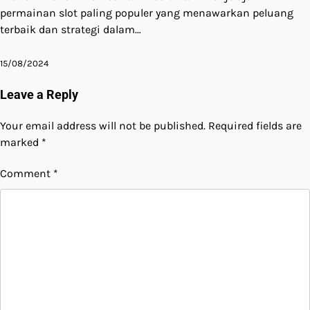
permainan slot paling populer yang menawarkan peluang
terbaik dan strategi dalam…
15/08/2024
Leave a Reply
Your email address will not be published.
Required fields are
marked
*
Comment
*