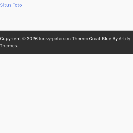
Situs Toto
Copyright © 2026
lucky-peterson
Theme: Great Blog By
Artify
Themes
.