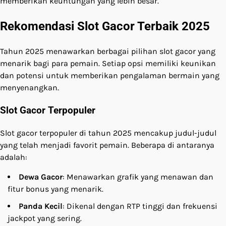
memberikan keuntungan yang lebih besar.
Rekomendasi Slot Gacor Terbaik 2025
Tahun 2025 menawarkan berbagai pilihan slot gacor yang
menarik bagi para pemain. Setiap opsi memiliki keunikan
dan potensi untuk memberikan pengalaman bermain yang
menyenangkan.
Slot Gacor Terpopuler
Slot gacor terpopuler di tahun 2025 mencakup judul-judul
yang telah menjadi favorit pemain. Beberapa di antaranya
adalah:
Dewa Gacor
: Menawarkan grafik yang menawan dan
fitur bonus yang menarik.
Panda Kecil
: Dikenal dengan RTP tinggi dan frekuensi
jackpot yang sering.