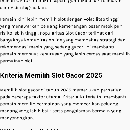
menarik. Fitur interaktif seperti gamifikasi juga semakin
sering diintegrasikan.
Pemain kini lebih memilih slot dengan volatilitas tinggi
yang menawarkan peluang kemenangan besar meskipun
risiko lebih tinggi. Popularitas Slot Gacor terlihat dari
banyaknya komunitas online yang membahas strategi dan
rekomendasi mesin yang sedang gacor. Ini membantu
pemain membuat keputusan yang lebih cerdas saat memilih
permainan slot.
Kriteria Memilih Slot Gacor 2025
Memilih slot gacor di tahun 2025 memerlukan perhatian
pada beberapa faktor utama. Kriteria-kriteria ini membantu
pemain memilih permainan yang memberikan peluang
menang yang lebih baik serta pengalaman bermain yang
menyenangkan.