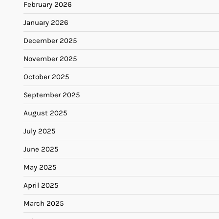
February 2026
January 2026
December 2025
November 2025
October 2025
September 2025
August 2025
July 2025
June 2025
May 2025
April 2025
March 2025