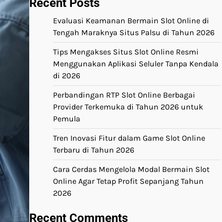
Recent Posts
Evaluasi Keamanan Bermain Slot Online di
Tengah Maraknya Situs Palsu di Tahun 2026
Tips Mengakses Situs Slot Online Resmi
Menggunakan Aplikasi Seluler Tanpa Kendala
di 2026
Perbandingan RTP Slot Online Berbagai
Provider Terkemuka di Tahun 2026 untuk
Pemula
Tren Inovasi Fitur dalam Game Slot Online
Terbaru di Tahun 2026
Cara Cerdas Mengelola Modal Bermain Slot
Online Agar Tetap Profit Sepanjang Tahun
2026
Recent Comments