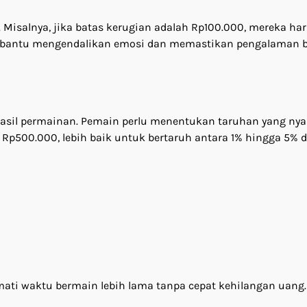
Misalnya, jika batas kerugian adalah Rp100.000, mereka ha
membantu mengendalikan emosi dan memastikan pengalaman 
hasil permainan. Pemain perlu menentukan taruhan yang n
h Rp500.000, lebih baik untuk bertaruh antara 1% hingga 5% da
ti waktu bermain lebih lama tanpa cepat kehilangan uang. 