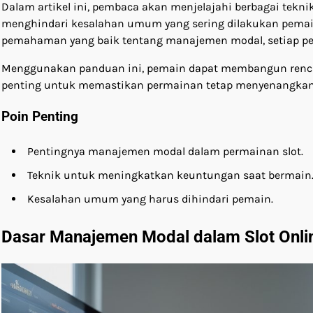
Dalam artikel ini, pembaca akan menjelajahi berbagai tekni
menghindari kesalahan umum yang sering dilakukan pema
pemahaman yang baik tentang manajemen modal, setiap pem
Menggunakan panduan ini, pemain dapat membangun rencana
penting untuk memastikan permainan tetap menyenangka
Poin Penting
Pentingnya manajemen modal dalam permainan slot.
Teknik untuk meningkatkan keuntungan saat bermain
Kesalahan umum yang harus dihindari pemain.
Dasar Manajemen Modal dalam Slot Onli