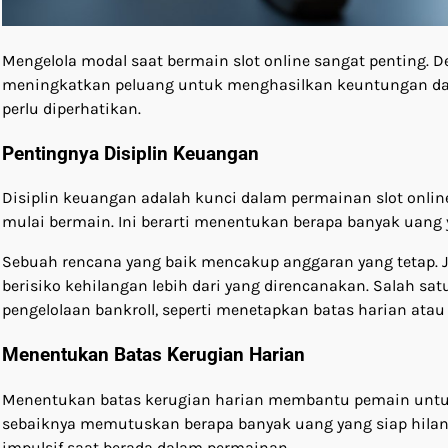
Mengelola modal saat bermain slot online sangat penting.
meningkatkan peluang untuk menghasilkan keuntungan dan
perlu diperhatikan.
Pentingnya Disiplin Keuangan
Disiplin keuangan adalah kunci dalam permainan slot onli
mulai bermain. Ini berarti menentukan berapa banyak uang
Sebuah rencana yang baik mencakup anggaran yang tetap. Ji
berisiko kehilangan lebih dari yang direncanakan. Salah 
pengelolaan bankroll, seperti menetapkan batas harian ata
Menentukan Batas Kerugian Harian
Menentukan batas kerugian harian membantu pemain untuk
sebaiknya memutuskan berapa banyak uang yang siap hilan
impulsif saat berada dalam permainan.