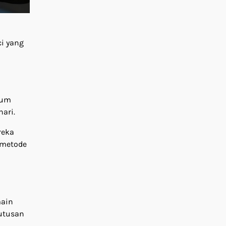
i yang
lum
ari.
reka
 metode
main
utusan