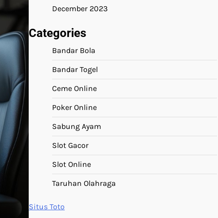
December 2023
Categories
Bandar Bola
Bandar Togel
Ceme Online
Poker Online
Sabung Ayam
Slot Gacor
Slot Online
Taruhan Olahraga
Situs Toto