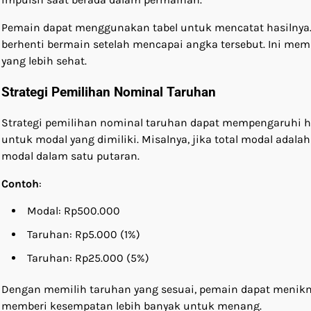
Pemain dapat menggunakan tabel untuk mencatat hasilnya. 
berhenti bermain setelah mencapai angka tersebut. Ini 
yang lebih sehat.
Strategi Pemilihan Nominal Taruhan
Strategi pemilihan nominal taruhan dapat mempengaruhi 
untuk modal yang dimiliki. Misalnya, jika total modal adala
modal dalam satu putaran.
Contoh
:
Modal: Rp500.000
Taruhan: Rp5.000 (1%)
Taruhan: Rp25.000 (5%)
Dengan memilih taruhan yang sesuai, pemain dapat menikma
memberi kesempatan lebih banyak untuk menang.