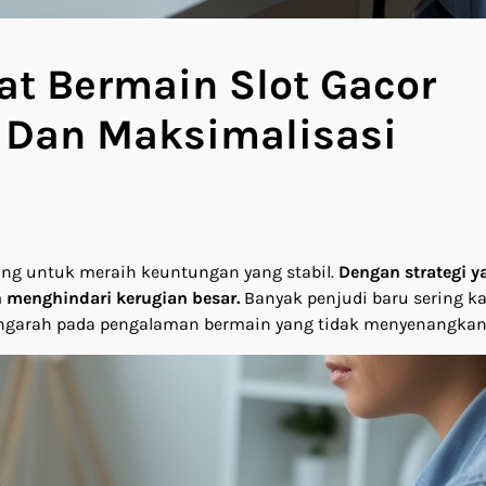
at Bermain Slot Gacor
il Dan Maksimalisasi
ing untuk meraih keuntungan yang stabil.
Dengan strategi y
menghindari kerugian besar.
Banyak penjudi baru sering ka
engarah pada pengalaman bermain yang tidak menyenangkan