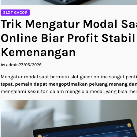
SLOT GACOR
Trik Mengatur Modal Sa
Online Biar Profit Stab
Kemenangan
by admin
27/05/2026
Mengatur modal saat bermain slot gacor online sangat pent
tepat, pemain dapat mengoptimalkan peluang menang dan 
mengalami kesulitan dalam mengelola modal, yang bisa m