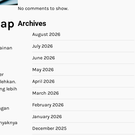
No comments to show.
kap
Archives
August 2026
July 2026
mainan
June 2026
May 2026
er
April 2026
lehkan.
ng lebih
March 2026
February 2026
ngan
January 2026
nyaknya
December 2025