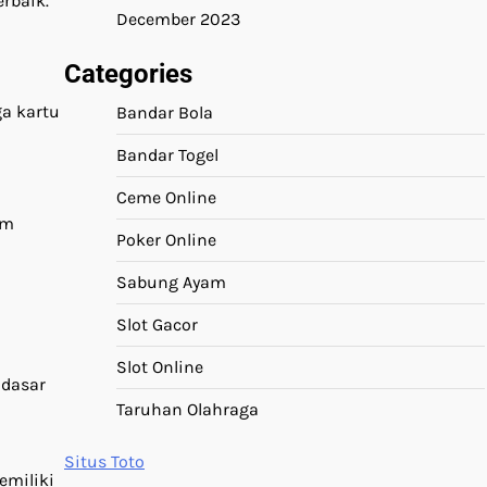
rbaik.
December 2023
Categories
a kartu
Bandar Bola
Bandar Togel
Ceme Online
am
Poker Online
Sabung Ayam
Slot Gacor
Slot Online
 dasar
Taruhan Olahraga
Situs Toto
emiliki