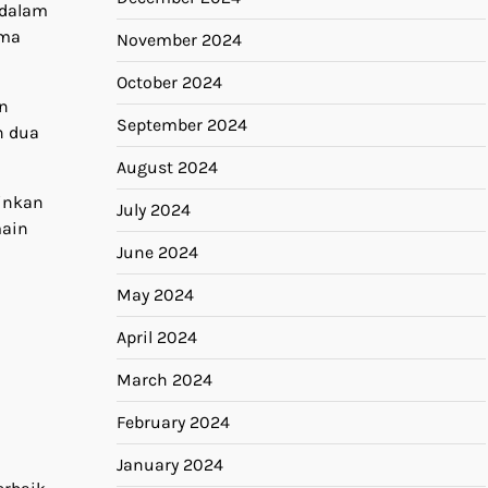
 dalam
ama
November 2024
October 2024
n
September 2024
n dua
August 2024
inkan
July 2024
main
June 2024
May 2024
April 2024
March 2024
February 2024
January 2024