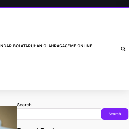
ANDAR BOLA
TARUHAN OLAHRAGA
CEME ONLINE
Search
Search