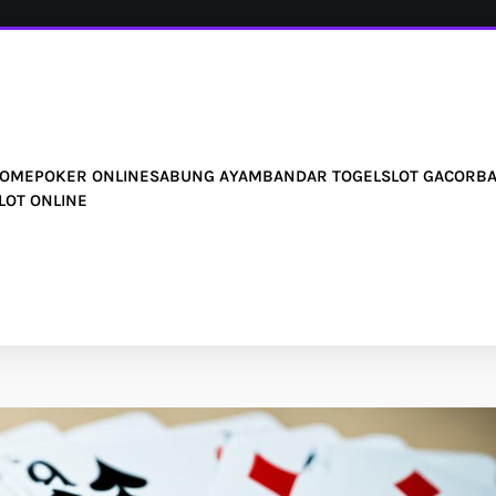
OME
POKER ONLINE
SABUNG AYAM
BANDAR TOGEL
SLOT GACOR
B
LOT ONLINE