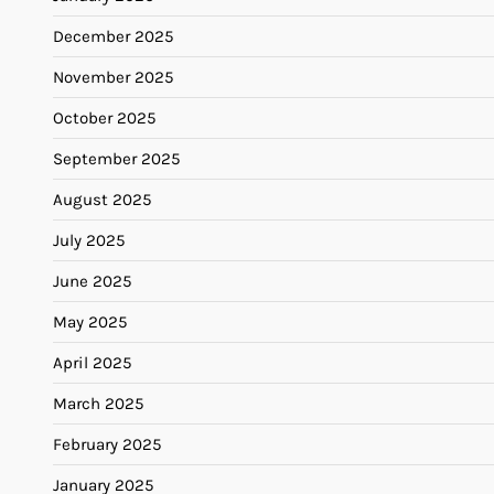
December 2025
November 2025
October 2025
September 2025
August 2025
July 2025
June 2025
May 2025
April 2025
March 2025
February 2025
January 2025