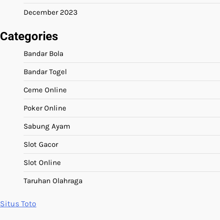
December 2023
Categories
Bandar Bola
Bandar Togel
Ceme Online
Poker Online
Sabung Ayam
Slot Gacor
Slot Online
Taruhan Olahraga
Situs Toto