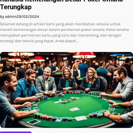
Terungkap
by admin
29/02/2024
Selamat datang di artikel kami yang akan membahas rahasia untuk
meraih kemenangan besar dalam permainan poker omaha. Poker omaha
merupakan permainan kartu yang seru dan menantang, dan dengan
strategi dan teknik yang tepat, Anda dapat…