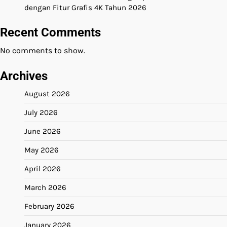
dengan Fitur Grafis 4K Tahun 2026
Recent Comments
No comments to show.
Archives
August 2026
July 2026
June 2026
May 2026
April 2026
March 2026
February 2026
January 2026