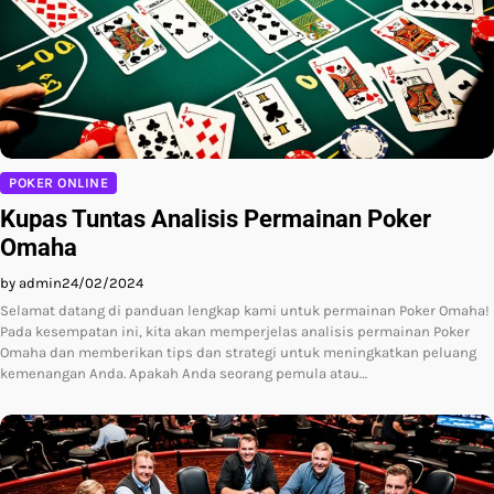
POKER ONLINE
Kupas Tuntas Analisis Permainan Poker
Omaha
by admin
24/02/2024
Selamat datang di panduan lengkap kami untuk permainan Poker Omaha!
Pada kesempatan ini, kita akan memperjelas analisis permainan Poker
Omaha dan memberikan tips dan strategi untuk meningkatkan peluang
kemenangan Anda. Apakah Anda seorang pemula atau…