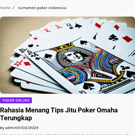
Home
turnamen poker indonesia
POKER ONLINE
Rahasia Menang Tips Jitu Poker Omaha
Terungkap
by admin
01/03/2024