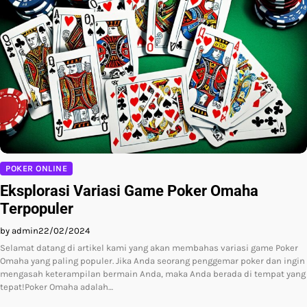
POKER ONLINE
Eksplorasi Variasi Game Poker Omaha
Terpopuler
by admin
22/02/2024
Selamat datang di artikel kami yang akan membahas variasi game Poker
Omaha yang paling populer. Jika Anda seorang penggemar poker dan ingin
mengasah keterampilan bermain Anda, maka Anda berada di tempat yang
tepat!Poker Omaha adalah…