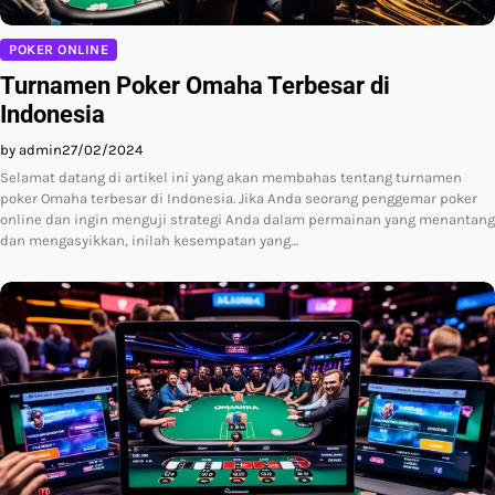
POKER ONLINE
Turnamen Poker Omaha Terbesar di
Indonesia
by admin
27/02/2024
Selamat datang di artikel ini yang akan membahas tentang turnamen
poker Omaha terbesar di Indonesia. Jika Anda seorang penggemar poker
online dan ingin menguji strategi Anda dalam permainan yang menantang
dan mengasyikkan, inilah kesempatan yang…