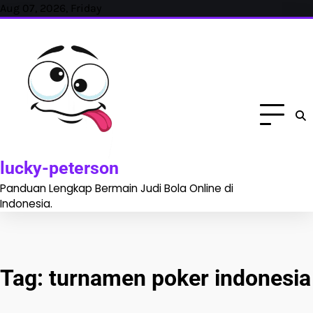
Skip
Aug 07, 2026, Friday
to
content
lucky-peterson
Panduan Lengkap Bermain Judi Bola Online di
Indonesia.
Tag:
turnamen poker indonesia