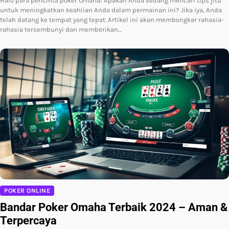
Halo para pencinta poker Omaha! Apakah Anda sedang mencari tips jitu
untuk meningkatkan keahlian Anda dalam permainan ini? Jika iya, Anda
telah datang ke tempat yang tepat. Artikel ini akan membongkar rahasia-
rahasia tersembunyi dan memberikan…
POKER ONLINE
Bandar Poker Omaha Terbaik 2024 – Aman &
Terpercaya