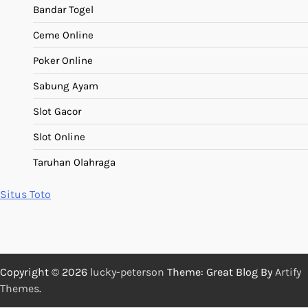
Bandar Togel
Ceme Online
Poker Online
Sabung Ayam
Slot Gacor
Slot Online
Taruhan Olahraga
Situs Toto
Copyright © 2026
lucky-peterson
Theme: Great Blog By
Artify
Themes
.