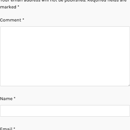
marked
*
Comment
*
Name
*
Email
*