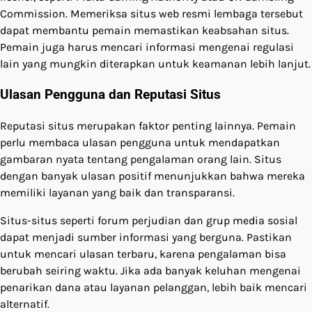
Commission. Memeriksa situs web resmi lembaga tersebut
dapat membantu pemain memastikan keabsahan situs.
Pemain juga harus mencari informasi mengenai regulasi
lain yang mungkin diterapkan untuk keamanan lebih lanjut.
Ulasan Pengguna dan Reputasi Situs
Reputasi situs merupakan faktor penting lainnya. Pemain
perlu membaca ulasan pengguna untuk mendapatkan
gambaran nyata tentang pengalaman orang lain. Situs
dengan banyak ulasan positif menunjukkan bahwa mereka
memiliki layanan yang baik dan transparansi.
Situs-situs seperti forum perjudian dan grup media sosial
dapat menjadi sumber informasi yang berguna. Pastikan
untuk mencari ulasan terbaru, karena pengalaman bisa
berubah seiring waktu. Jika ada banyak keluhan mengenai
penarikan dana atau layanan pelanggan, lebih baik mencari
alternatif.