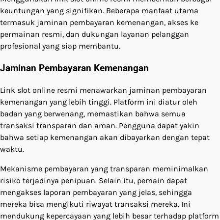
keuntungan yang signifikan. Beberapa manfaat utama
termasuk jaminan pembayaran kemenangan, akses ke
permainan resmi, dan dukungan layanan pelanggan
profesional yang siap membantu.
Jaminan Pembayaran Kemenangan
Link slot online resmi menawarkan jaminan pembayaran
kemenangan yang lebih tinggi. Platform ini diatur oleh
badan yang berwenang, memastikan bahwa semua
transaksi transparan dan aman. Pengguna dapat yakin
bahwa setiap kemenangan akan dibayarkan dengan tepat
waktu.
Mekanisme pembayaran yang transparan meminimalkan
risiko terjadinya penipuan. Selain itu, pemain dapat
mengakses laporan pembayaran yang jelas, sehingga
mereka bisa mengikuti riwayat transaksi mereka. Ini
mendukung kepercayaan yang lebih besar terhadap platform