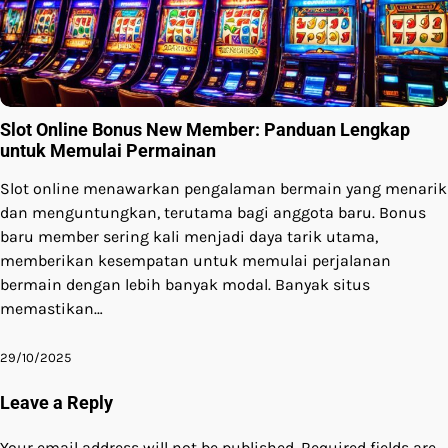
Slot Online Bonus New Member: Panduan Lengkap
untuk Memulai Permainan
Slot online menawarkan pengalaman bermain yang menarik
dan menguntungkan, terutama bagi anggota baru. Bonus
baru member sering kali menjadi daya tarik utama,
memberikan kesempatan untuk memulai perjalanan
bermain dengan lebih banyak modal. Banyak situs
memastikan…
29/10/2025
Leave a Reply
Your email address will not be published.
Required fields are