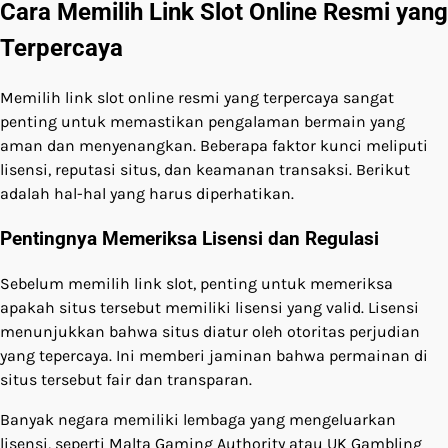
Cara Memilih Link Slot Online Resmi yang
Terpercaya
Memilih link slot online resmi yang terpercaya sangat
penting untuk memastikan pengalaman bermain yang
aman dan menyenangkan. Beberapa faktor kunci meliputi
lisensi, reputasi situs, dan keamanan transaksi. Berikut
adalah hal-hal yang harus diperhatikan.
Pentingnya Memeriksa Lisensi dan Regulasi
Sebelum memilih link slot, penting untuk memeriksa
apakah situs tersebut memiliki lisensi yang valid. Lisensi
menunjukkan bahwa situs diatur oleh otoritas perjudian
yang tepercaya. Ini memberi jaminan bahwa permainan di
situs tersebut fair dan transparan.
Banyak negara memiliki lembaga yang mengeluarkan
lisensi, seperti Malta Gaming Authority atau UK Gambling