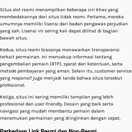
Situs slot resmi menampilkan beberapa ciri khas yang
membedakannya dari situs tidak resmi. Pertama, mereka
umumnya memiliki lisensi dari badan pengawas perjudian
yang sah. Lisensi ini sering kali dapat dilihat di bagian
bawah situs.
Kedua, situs resmi biasanya menawarkan transparansi
terkait permainan. Ini mencakup informasi tentang
pengembalian pemain (RTP), syarat dan ketentuan, serta
metode pembayaran yang aman. Selain itu, customer service
yang responsif juga menjadi tanda bahwa situs tersebut
profesional.
Ketiga, situs ini sering memiliki tampilan yang lebih
profesional dan user-friendly. Desain yang baik serta
navigasi yang mudah membantu pemain dalam
menemukan permainan yang diinginkan dengan cepat.
Perbedaan Link Resmi dan Non-Resmi