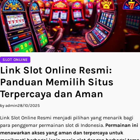
SLOT ONLINE
Link Slot Online Resmi:
Panduan Memilih Situs
Terpercaya dan Aman
by admin
28/10/2025
Link Slot Online Resmi menjadi pilihan yang menarik bagi
para penggemar permainan slot di Indonesia.
Permainan ini
menawarkan akses yang aman dan terpercaya untuk