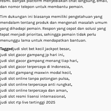
resmi. Banyak platform menyediakan chat langsung, email,
dan nomor telepon untuk membantu pemain.
Tim dukungan ini biasanya memiliki pengetahuan yang
mendalam tentang produk dan mengenali masalah umum
yang dihadapi pemain. Respon yang cepat dan solusi yang
tepat menjadi prioritas, sehingga pemain tidak perlu
menunggu lama untuk mendapatkan bantuan.
Tagged
judi slot bet kecil jackpot besar
,
judi slot gacor gampang jp hari ini
,
judi slot gacor gampang menang tiap hari
,
judi slot gacor terpercaya di Indonesia
,
judi slot gampang maxwin modal kecil
,
judi slot online tanpa potongan pulsa
,
judi slot online terpercaya anti rungkat
,
judi slot online terpercaya dan aman
,
judi slot resmi lisensi internasional
,
judi slot rtp live tertinggi 2025