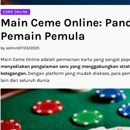
CEME ONLINE
Main Ceme Online: Pan
Pemain Pemula
by admin
07/03/2025
Main Ceme Online adalah permainan kartu yang sangat popu
menyediakan pengalaman seru yang menggabungkan strate
ketegangan.
Dengan platform yang mudah diakses, para pe
lain dari seluruh dunia.