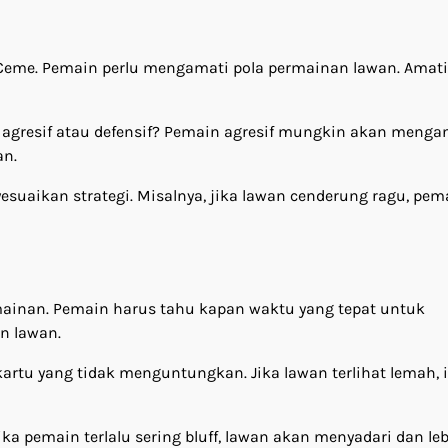
me. Pemain perlu mengamati pola permainan lawan. Amati
a agresif atau defensif? Pemain agresif mungkin akan menga
an.
uaikan strategi. Misalnya, jika lawan cenderung ragu, pem
mainan. Pemain harus tahu kapan waktu yang tepat untuk
n lawan.
kartu yang tidak menguntungkan. Jika lawan terlihat lemah, i
ika pemain terlalu sering bluff, lawan akan menyadari dan le