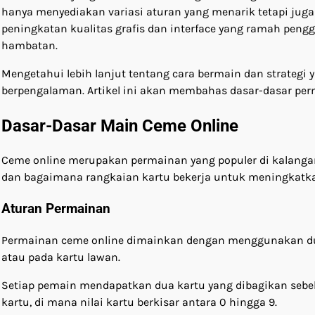
hanya menyediakan variasi aturan yang menarik tetapi jug
peningkatan kualitas grafis dan interface yang ramah peng
hambatan.
Mengetahui lebih lanjut tentang cara bermain dan strateg
berpengalaman. Artikel ini akan membahas dasar-dasar pe
Dasar-Dasar Main Ceme Online
Ceme online merupakan permainan yang populer di kalang
dan bagaimana rangkaian kartu bekerja untuk meningkatk
Aturan Permainan
Permainan ceme online dimainkan dengan menggunakan dua 
atau pada kartu lawan.
Setiap pemain mendapatkan dua kartu yang dibagikan sebel
kartu, di mana nilai kartu berkisar antara 0 hingga 9.