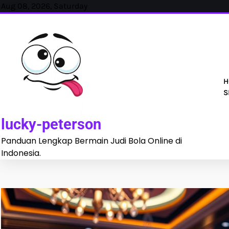
Skip
Aug 08, 2026, Saturday
to
content
H
S
lucky-peterson
Panduan Lengkap Bermain Judi Bola Online di
Indonesia.