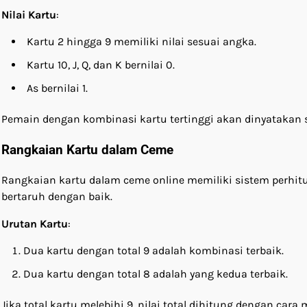
Nilai Kartu
:
Kartu 2 hingga 9 memiliki nilai sesuai angka.
Kartu 10, J, Q, dan K bernilai 0.
As bernilai 1.
Pemain dengan kombinasi kartu tertinggi akan dinyatakan s
Rangkaian Kartu dalam Ceme
Rangkaian kartu dalam ceme online memiliki sistem perhit
bertaruh dengan baik.
Urutan Kartu
:
Dua kartu dengan total 9 adalah kombinasi terbaik.
Dua kartu dengan total 8 adalah yang kedua terbaik.
Jika total kartu melebihi 9, nilai total dihitung dengan cara