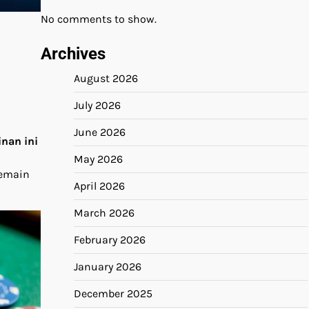
No comments to show.
Archives
August 2026
July 2026
June 2026
nan ini
May 2026
pemain
April 2026
March 2026
February 2026
January 2026
December 2025