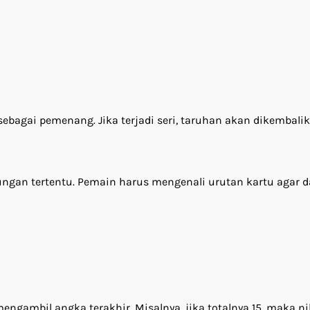
ebagai pemenang. Jika terjadi seri, taruhan akan dikembalik
ungan tertentu. Pemain harus mengenali urutan kartu agar d
 mengambil angka terakhir. Misalnya, jika totalnya 15, maka ni