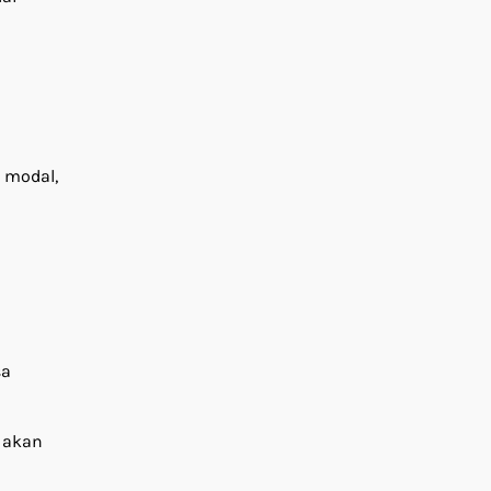
 modal,
sa
 akan