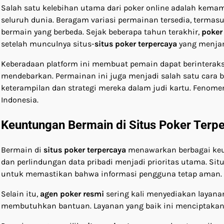
Salah satu kelebihan utama dari poker online adalah ke
seluruh dunia. Beragam variasi permainan tersedia, term
bermain yang berbeda. Sejak beberapa tahun terakhir,
poker
setelah munculnya situs-
situs poker terpercaya
yang menjam
Keberadaan platform ini membuat pemain dapat berinteraks
mendebarkan. Permainan ini juga menjadi salah satu cara 
keterampilan dan strategi mereka dalam judi kartu. Fenom
Indonesia.
Keuntungan Bermain di Situs Poker Terp
Bermain di
situs poker terpercaya
menawarkan berbagai keu
dan perlindungan data pribadi menjadi prioritas utama. Sit
untuk memastikan bahwa informasi pengguna tetap aman.
Selain itu,
agen poker resmi
sering kali menyediakan layan
membutuhkan bantuan. Layanan yang baik ini menciptakan