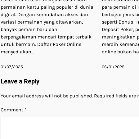
permainan kartu paling populer di dunia
para pemain di 
digital. Dengan kemudahan akses dan
berbagai jenis 
variasi permainan yang ditawarkan,
seperti Bonus H
banyak pemain baru dan
Deposit Poker, 
berpengalaman mencari tempat terbaik
meningkatkan p
untuk bermain. Daftar Poker Online
meraih kemenan
menyediakan…
online bukan h
01/07/2025
06/01/2025
Leave a Reply
Your email address will not be published.
Required fields ar
Comment
*