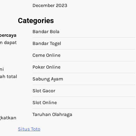
December 2023
Categories
Bandar Bola
rpercaya
n dapat
Bandar Togel
Ceme Online
Poker Online
ni
ah total
Sabung Ayam
Slot Gacor
Slot Online
i
Taruhan Olahraga
gkatkan
Situs Toto