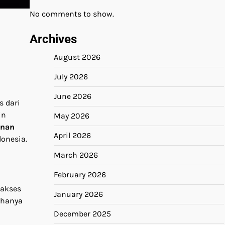
No comments to show.
Archives
August 2026
July 2026
June 2026
s dari
in
May 2026
inan
April 2026
donesia.
March 2026
February 2026
 akses
January 2026
 hanya
December 2025