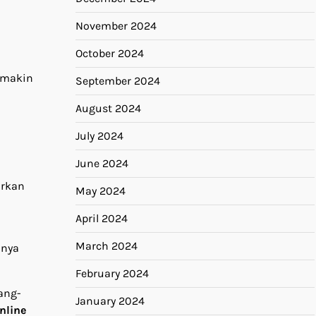
November 2024
October 2024
emakin
September 2024
August 2024
July 2024
June 2024
arkan
May 2024
April 2024
March 2024
anya
February 2024
ang-
January 2024
nline