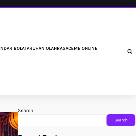
ANDAR BOLA
TARUHAN OLAHRAGA
CEME ONLINE
Search
Search