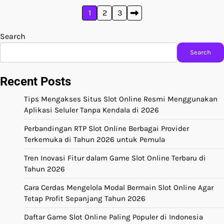
Posts
1
2
3
pagination
Search
Search
Recent Posts
Tips Mengakses Situs Slot Online Resmi Menggunakan
Aplikasi Seluler Tanpa Kendala di 2026
Perbandingan RTP Slot Online Berbagai Provider
Terkemuka di Tahun 2026 untuk Pemula
Tren Inovasi Fitur dalam Game Slot Online Terbaru di
Tahun 2026
Cara Cerdas Mengelola Modal Bermain Slot Online Agar
Tetap Profit Sepanjang Tahun 2026
Daftar Game Slot Online Paling Populer di Indonesia