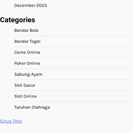
December 2023
Categories
Bandar Bola
Bandar Togel
Ceme Online
Poker Online
Sabung Ayam
Slot Gacor
Slot Online
Taruhan Olahraga
Situs Toto