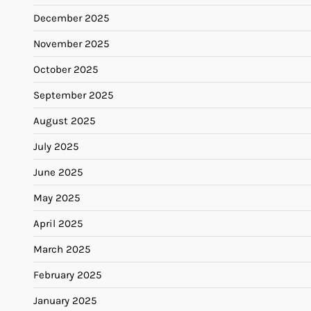
December 2025
November 2025
October 2025
September 2025
August 2025
July 2025
June 2025
May 2025
April 2025
March 2025
February 2025
January 2025