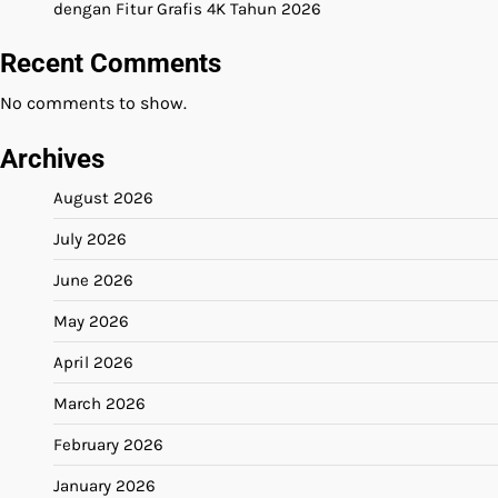
dengan Fitur Grafis 4K Tahun 2026
Recent Comments
No comments to show.
Archives
August 2026
July 2026
June 2026
May 2026
April 2026
March 2026
February 2026
January 2026