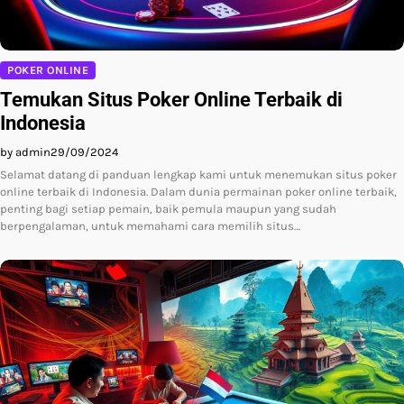
POKER ONLINE
Temukan Situs Poker Online Terbaik di
Indonesia
by admin
29/09/2024
Selamat datang di panduan lengkap kami untuk menemukan situs poker
online terbaik di Indonesia. Dalam dunia permainan poker online terbaik,
penting bagi setiap pemain, baik pemula maupun yang sudah
berpengalaman, untuk memahami cara memilih situs…