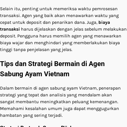
Selain itu, penting untuk memeriksa waktu pemrosesan
transaksi. Agen yang baik akan menawarkan waktu yang
cepat untuk deposit dan penarikan dana. Juga,
biaya
transaksi
harus dijelaskan dengan jelas sebelum melakukan
deposit. Pengguna harus memilih agen yang menawarkan
biaya wajar dan menghindari yang memberlakukan biaya
tinggi tanpa penjelasan yang jelas.
Tips dan Strategi Bermain di Agen
Sabung Ayam Vietnam
Dalam bermain di agen sabung ayam Vietnam, penerapan
strategi yang tepat dan analisis yang mendalam akan
sangat membantu meningkatkan peluang kemenangan.
Memahami kesalahan umum juga dapat menggugurkan
hambatan yang sering terjadi.