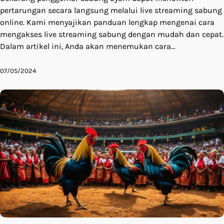
pertarungan secara langsung melalui live streaming sabung
online. Kami menyajikan panduan lengkap mengenai cara
mengakses live streaming sabung dengan mudah dan cepat.
Dalam artikel ini, Anda akan menemukan cara…
07/05/2024