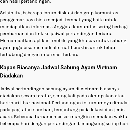
dan hasil pertandingan.
Selain itu, beberapa forum diskusi dan grup komunitas
penggemar juga bisa menjadi tempat yang baik untuk
mendapatkan informasi. Anggota komunitas sering berbagi
pembaruan dan link ke jadwal pertandingan terbaru.
Memanfaatkan aplikasi mobile yang khusus untuk sabung
ayam juga bisa menjadi alternatif praktis untuk tetap
terhubung dengan informasi terbaru.
Kapan Biasanya Jadwal Sabung Ayam Vietnam
Diadakan
Jadwal pertandingan sabung ayam di Vietnam biasanya
diadakan secara teratur, sering kali pada akhir pekan atau
hari-hari libur nasional. Pertandingan ini umumnya dimulai
pada pagi atau sore hari, tergantung pada lokasi dan jenis
acara. Beberapa turnamen besar mungkin memakan waktu
beberapa hari dengan pertandingan berlangsung setiap hari.