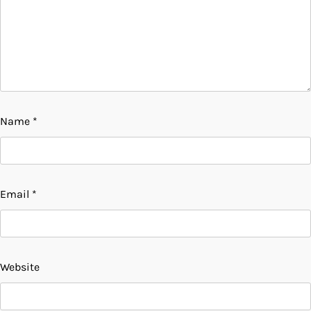
Name
*
Email
*
Website