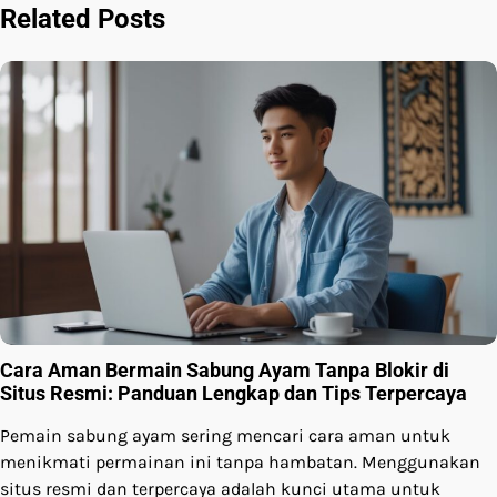
Related Posts
Cara Aman Bermain Sabung Ayam Tanpa Blokir di
Situs Resmi: Panduan Lengkap dan Tips Terpercaya
Pemain sabung ayam sering mencari cara aman untuk
menikmati permainan ini tanpa hambatan. Menggunakan
situs resmi dan terpercaya adalah kunci utama untuk