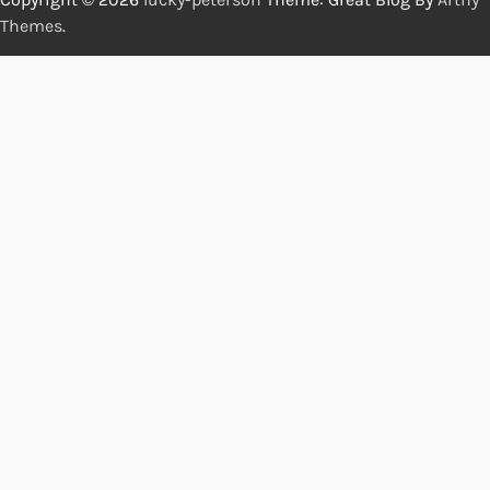
Themes
.