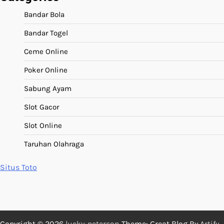
Bandar Bola
Bandar Togel
Ceme Online
Poker Online
Sabung Ayam
Slot Gacor
Slot Online
Taruhan Olahraga
Situs Toto
Copyright © 2026
lucky-peterson
Theme: Great Blog By
Artify