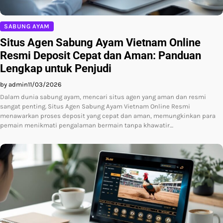
SABUNG AYAM
Situs Agen Sabung Ayam Vietnam Online
Resmi Deposit Cepat dan Aman: Panduan
Lengkap untuk Penjudi
by admin
11/03/2026
Dalam dunia sabung ayam, mencari situs agen yang aman dan resmi
sangat penting. Situs Agen Sabung Ayam Vietnam Online Resmi
menawarkan proses deposit yang cepat dan aman, memungkinkan para
pemain menikmati pengalaman bermain tanpa khawatir…