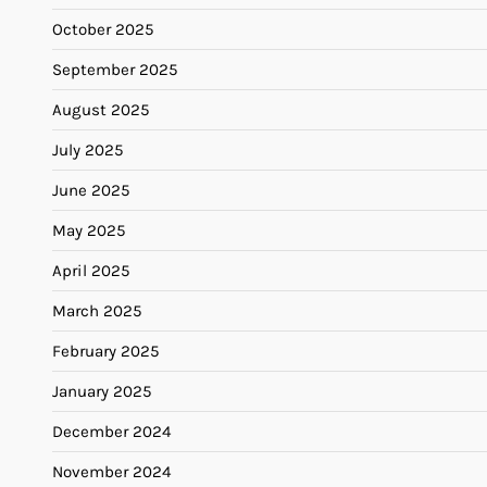
October 2025
September 2025
August 2025
July 2025
June 2025
May 2025
April 2025
March 2025
February 2025
January 2025
December 2024
November 2024