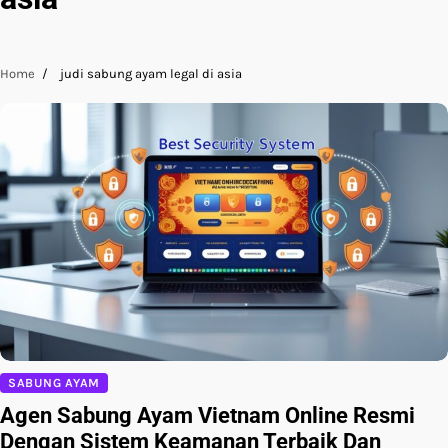
Home
judi sabung ayam legal di asia
SABUNG AYAM
Agen Sabung Ayam Vietnam Online Resmi
Dengan Sistem Keamanan Terbaik Dan