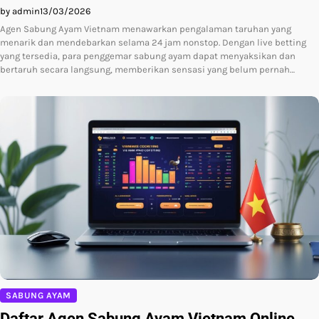
by admin
13/03/2026
Agen Sabung Ayam Vietnam menawarkan pengalaman taruhan yang
menarik dan mendebarkan selama 24 jam nonstop. Dengan live betting
yang tersedia, para penggemar sabung ayam dapat menyaksikan dan
bertaruh secara langsung, memberikan sensasi yang belum pernah…
SABUNG AYAM
Daftar Agen Sabung Ayam Vietnam Online