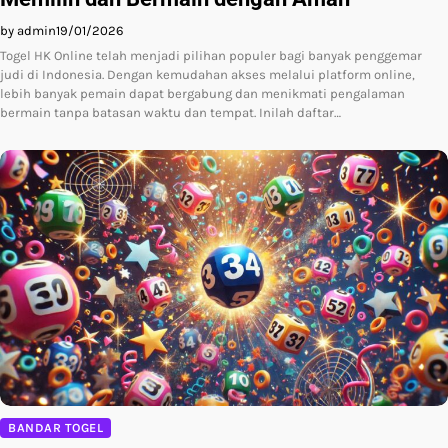
by admin
19/01/2026
Togel HK Online telah menjadi pilihan populer bagi banyak penggemar
judi di Indonesia. Dengan kemudahan akses melalui platform online,
lebih banyak pemain dapat bergabung dan menikmati pengalaman
bermain tanpa batasan waktu dan tempat. Inilah daftar…
BANDAR TOGEL