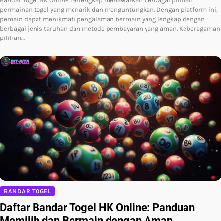
Bandar Togel HK Online Terlengkap menawarkan berbagai pilihan
permainan togel yang menarik dan menguntungkan. Dengan platform ini,
pemain dapat menikmati pengalaman bermain yang lengkap dengan
berbagai jenis taruhan dan metode pembayaran yang aman. Keberagaman
pilihan…
BANDAR TOGEL
Daftar Bandar Togel HK Online: Panduan
Memilih dan Bermain dengan Aman