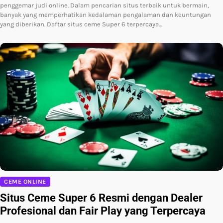
penggemar judi online. Dalam pencarian situs terbaik untuk bermain,
banyak yang memperhatikan kedalaman pengalaman dan keuntungan
yang diberikan. Daftar situs ceme Super 6 terpercaya…
CEME ONLINE
Situs Ceme Super 6 Resmi dengan Dealer
Profesional dan Fair Play yang Terpercaya