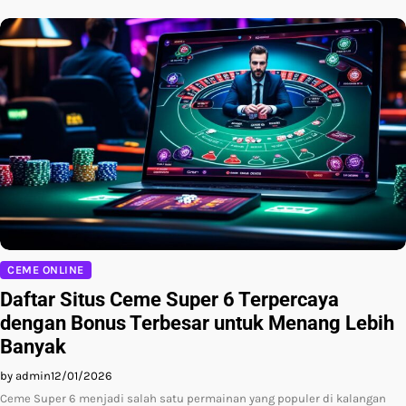
CEME ONLINE
Daftar Situs Ceme Super 6 Terpercaya
dengan Bonus Terbesar untuk Menang Lebih
Banyak
by admin
12/01/2026
Ceme Super 6 menjadi salah satu permainan yang populer di kalangan