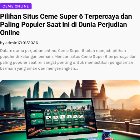
CEME ONLINE
Pilihan Situs Ceme Super 6 Terpercaya dan
Paling Populer Saat Ini di Dunia Perjudian
Online
by admin
17/01/2026
Dalam dunia perjudian online, Ceme Super 6 telah menjadi pilihan
populer di kalangan pemain. Mencari situs Ceme Super 6 terpercaya dan
paling populer saat ini sangat penting untuk memastikan pengalaman
bermain yang aman dan menyenangkan.…