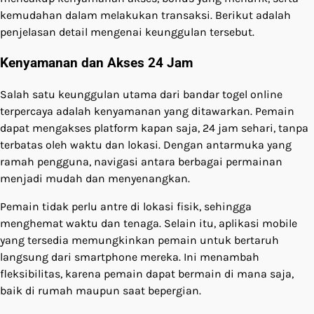
kemudahan dalam melakukan transaksi. Berikut adalah
penjelasan detail mengenai keunggulan tersebut.
Kenyamanan dan Akses 24 Jam
Salah satu keunggulan utama dari bandar togel online
terpercaya adalah kenyamanan yang ditawarkan. Pemain
dapat mengakses platform kapan saja, 24 jam sehari, tanpa
terbatas oleh waktu dan lokasi. Dengan antarmuka yang
ramah pengguna, navigasi antara berbagai permainan
menjadi mudah dan menyenangkan.
Pemain tidak perlu antre di lokasi fisik, sehingga
menghemat waktu dan tenaga. Selain itu, aplikasi mobile
yang tersedia memungkinkan pemain untuk bertaruh
langsung dari smartphone mereka. Ini menambah
fleksibilitas, karena pemain dapat bermain di mana saja,
baik di rumah maupun saat bepergian.