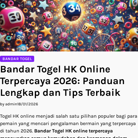
BANDAR TOGEL
Bandar Togel HK Online
Terpercaya 2026: Panduan
Lengkap dan Tips Terbaik
by admin
18/01/2026
Togel HK online menjadi salah satu pilihan populer bagi para
pemain yang mencari pengalaman bermain yang terpercaya
di tahun 2026.
Bandar Togel HK online terpercaya