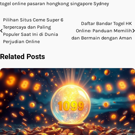
togel online pasaran hongkong singapore Sydney
Pilihan Situs Ceme Super 6
Post
Daftar Bandar Togel HK
Terpercaya dan Paling
Online: Panduan Memilih
navigation
Populer Saat Ini di Dunia
dan Bermain dengan Aman
Perjudian Online
Related Posts