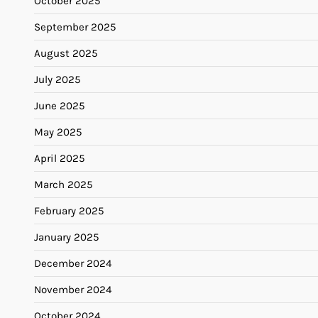
October 2025
September 2025
August 2025
July 2025
June 2025
May 2025
April 2025
March 2025
February 2025
January 2025
December 2024
November 2024
October 2024