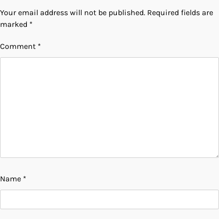
Your email address will not be published.
Required fields are
marked
*
Comment
*
Name
*