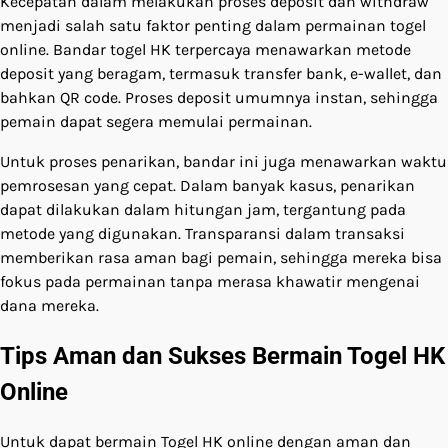
Kecepatan dalam melakukan proses deposit dan withdraw
menjadi salah satu faktor penting dalam permainan togel
online. Bandar togel HK terpercaya menawarkan metode
deposit yang beragam, termasuk transfer bank, e-wallet, dan
bahkan QR code. Proses deposit umumnya instan, sehingga
pemain dapat segera memulai permainan.
Untuk proses penarikan, bandar ini juga menawarkan waktu
pemrosesan yang cepat. Dalam banyak kasus, penarikan
dapat dilakukan dalam hitungan jam, tergantung pada
metode yang digunakan. Transparansi dalam transaksi
memberikan rasa aman bagi pemain, sehingga mereka bisa
fokus pada permainan tanpa merasa khawatir mengenai
dana mereka.
Tips Aman dan Sukses Bermain Togel HK
Online
Untuk dapat bermain Togel HK online dengan aman dan