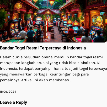
Bandar Togel Resmi Terpercaya di Indonesia
Dalam dunia perjudian online, memilih bandar togel resmi
merupakan langkah krusial yang tidak bisa diabaikan. Di
Indonesia, terdapat banyak pilihan situs judi togel terpercaya
yang menawarkan berbagai keuntungan bagi para
pemainnya. Artikel ini akan membahas…
11/09/2024
Leave a Reply