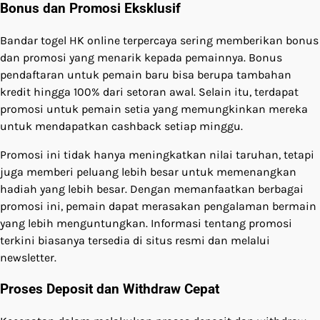
Bonus dan Promosi Eksklusif
Bandar togel HK online terpercaya sering memberikan bonus
dan promosi yang menarik kepada pemainnya. Bonus
pendaftaran untuk pemain baru bisa berupa tambahan
kredit hingga 100% dari setoran awal. Selain itu, terdapat
promosi untuk pemain setia yang memungkinkan mereka
untuk mendapatkan cashback setiap minggu.
Promosi ini tidak hanya meningkatkan nilai taruhan, tetapi
juga memberi peluang lebih besar untuk memenangkan
hadiah yang lebih besar. Dengan memanfaatkan berbagai
promosi ini, pemain dapat merasakan pengalaman bermain
yang lebih menguntungkan. Informasi tentang promosi
terkini biasanya tersedia di situs resmi dan melalui
newsletter.
Proses Deposit dan Withdraw Cepat