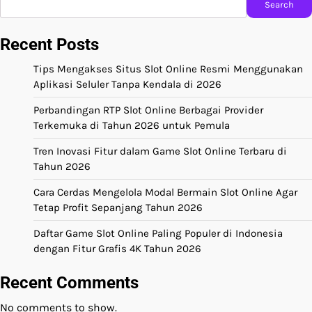
Search
Recent Posts
Tips Mengakses Situs Slot Online Resmi Menggunakan
Aplikasi Seluler Tanpa Kendala di 2026
Perbandingan RTP Slot Online Berbagai Provider
Terkemuka di Tahun 2026 untuk Pemula
Tren Inovasi Fitur dalam Game Slot Online Terbaru di
Tahun 2026
Cara Cerdas Mengelola Modal Bermain Slot Online Agar
Tetap Profit Sepanjang Tahun 2026
Daftar Game Slot Online Paling Populer di Indonesia
dengan Fitur Grafis 4K Tahun 2026
Recent Comments
No comments to show.