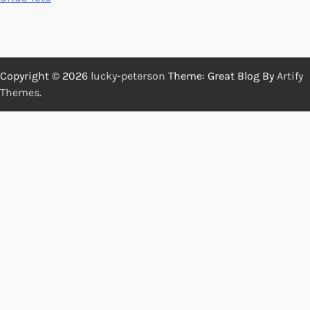
Copyright © 2026
lucky-peterson
Theme: Great Blog By
Artify
Themes
.