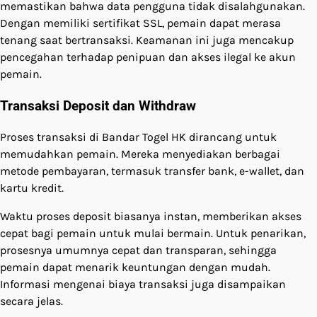
memastikan bahwa data pengguna tidak disalahgunakan.
Dengan memiliki sertifikat SSL, pemain dapat merasa
tenang saat bertransaksi. Keamanan ini juga mencakup
pencegahan terhadap penipuan dan akses ilegal ke akun
pemain.
Transaksi Deposit dan Withdraw
Proses transaksi di Bandar Togel HK dirancang untuk
memudahkan pemain. Mereka menyediakan berbagai
metode pembayaran, termasuk transfer bank, e-wallet, dan
kartu kredit.
Waktu proses deposit biasanya instan, memberikan akses
cepat bagi pemain untuk mulai bermain. Untuk penarikan,
prosesnya umumnya cepat dan transparan, sehingga
pemain dapat menarik keuntungan dengan mudah.
Informasi mengenai biaya transaksi juga disampaikan
secara jelas.