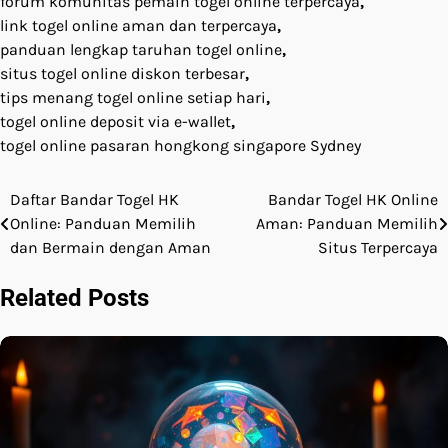
forum komunitas pemain togel online terpercaya
,
link togel online aman dan terpercaya
,
panduan lengkap taruhan togel online
,
situs togel online diskon terbesar
,
tips menang togel online setiap hari
,
togel online deposit via e-wallet
,
togel online pasaran hongkong singapore Sydney
Daftar Bandar Togel HK
Bandar Togel HK Online
Post
Online: Panduan Memilih
Aman: Panduan Memilih
navigation
dan Bermain dengan Aman
Situs Terpercaya
Related Posts