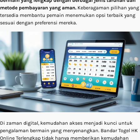
bermain yang lengkap dengan berbagai jenis taruhan dan
metode pembayaran yang aman.
Keberagaman pilihan yang
tersedia membantu pemain menemukan opsi terbaik yang
sesuai dengan preferensi mereka.
Di zaman digital, kemudahan akses menjadi kunci untuk
pengalaman bermain yang menyenangkan. Bandar Togel HK
Online Terlengkap tidak hanya memberikan kemudahan