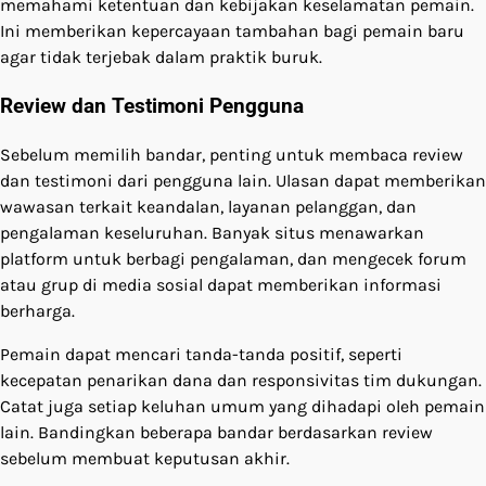
memahami ketentuan dan kebijakan keselamatan pemain.
Ini memberikan kepercayaan tambahan bagi pemain baru
agar tidak terjebak dalam praktik buruk.
Review dan Testimoni Pengguna
Sebelum memilih bandar, penting untuk membaca review
dan testimoni dari pengguna lain. Ulasan dapat memberikan
wawasan terkait keandalan, layanan pelanggan, dan
pengalaman keseluruhan. Banyak situs menawarkan
platform untuk berbagi pengalaman, dan mengecek forum
atau grup di media sosial dapat memberikan informasi
berharga.
Pemain dapat mencari tanda-tanda positif, seperti
kecepatan penarikan dana dan responsivitas tim dukungan.
Catat juga setiap keluhan umum yang dihadapi oleh pemain
lain. Bandingkan beberapa bandar berdasarkan review
sebelum membuat keputusan akhir.