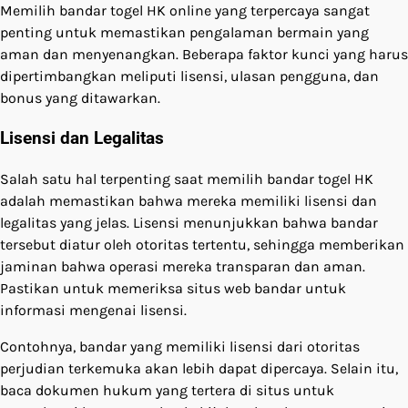
Memilih bandar togel HK online yang terpercaya sangat
penting untuk memastikan pengalaman bermain yang
aman dan menyenangkan. Beberapa faktor kunci yang harus
dipertimbangkan meliputi lisensi, ulasan pengguna, dan
bonus yang ditawarkan.
Lisensi dan Legalitas
Salah satu hal terpenting saat memilih bandar togel HK
adalah memastikan bahwa mereka memiliki lisensi dan
legalitas yang jelas. Lisensi menunjukkan bahwa bandar
tersebut diatur oleh otoritas tertentu, sehingga memberikan
jaminan bahwa operasi mereka transparan dan aman.
Pastikan untuk memeriksa situs web bandar untuk
informasi mengenai lisensi.
Contohnya, bandar yang memiliki lisensi dari otoritas
perjudian terkemuka akan lebih dapat dipercaya. Selain itu,
baca dokumen hukum yang tertera di situs untuk