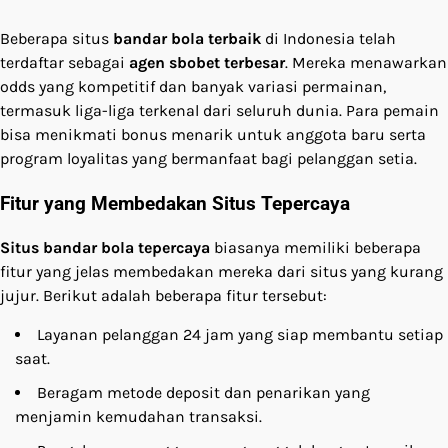
Beberapa situs
bandar bola terbaik
di Indonesia telah
terdaftar sebagai
agen sbobet terbesar
. Mereka menawarkan
odds yang kompetitif dan banyak variasi permainan,
termasuk liga-liga terkenal dari seluruh dunia. Para pemain
bisa menikmati bonus menarik untuk anggota baru serta
program loyalitas yang bermanfaat bagi pelanggan setia.
Fitur yang Membedakan Situs Tepercaya
Situs bandar bola tepercaya
biasanya memiliki beberapa
fitur yang jelas membedakan mereka dari situs yang kurang
jujur. Berikut adalah beberapa fitur tersebut:
Layanan pelanggan 24 jam yang siap membantu setiap
saat.
Beragam metode deposit dan penarikan yang
menjamin kemudahan transaksi.