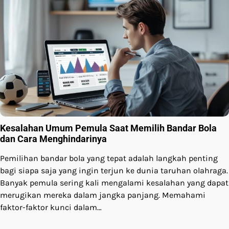
Kesalahan Umum Pemula Saat Memilih Bandar Bola
dan Cara Menghindarinya
Pemilihan bandar bola yang tepat adalah langkah penting
bagi siapa saja yang ingin terjun ke dunia taruhan olahraga.
Banyak pemula sering kali mengalami kesalahan yang dapat
merugikan mereka dalam jangka panjang. Memahami
faktor-faktor kunci dalam…