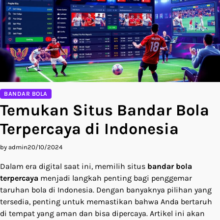
BANDAR BOLA
Temukan Situs Bandar Bola
Terpercaya di Indonesia
by admin
20/10/2024
Dalam era digital saat ini, memilih situs
bandar bola
terpercaya
menjadi langkah penting bagi penggemar
taruhan bola di Indonesia. Dengan banyaknya pilihan yang
tersedia, penting untuk memastikan bahwa Anda bertaruh
di tempat yang aman dan bisa dipercaya. Artikel ini akan