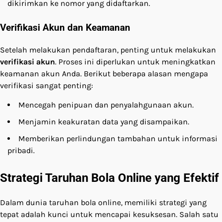
dikirimkan ke nomor yang didaftarkan.
Verifikasi Akun dan Keamanan
Setelah melakukan pendaftaran, penting untuk melakukan
verifikasi akun
. Proses ini diperlukan untuk meningkatkan
keamanan akun Anda. Berikut beberapa alasan mengapa
verifikasi sangat penting:
Mencegah penipuan dan penyalahgunaan akun.
Menjamin keakuratan data yang disampaikan.
Memberikan perlindungan tambahan untuk informasi
pribadi.
Strategi Taruhan Bola Online yang Efektif
Dalam dunia taruhan bola online, memiliki strategi yang
tepat adalah kunci untuk mencapai kesuksesan. Salah satu