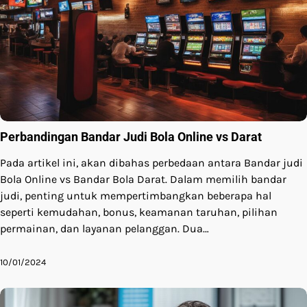
Perbandingan Bandar Judi Bola Online vs Darat
Pada artikel ini, akan dibahas perbedaan antara Bandar judi
Bola Online vs Bandar Bola Darat. Dalam memilih bandar
judi, penting untuk mempertimbangkan beberapa hal
seperti kemudahan, bonus, keamanan taruhan, pilihan
permainan, dan layanan pelanggan. Dua…
10/01/2024