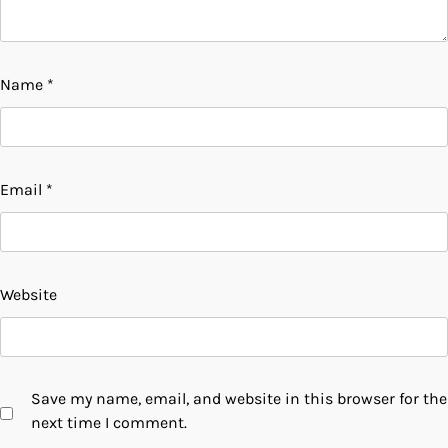
Name
*
Email
*
Website
Save my name, email, and website in this browser for the
next time I comment.