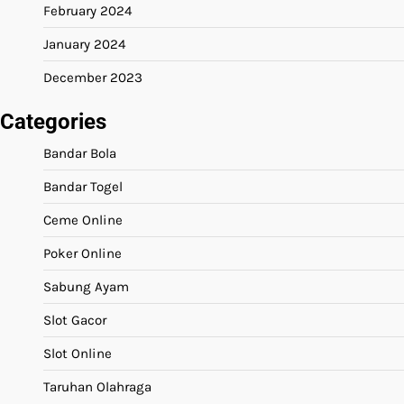
February 2024
January 2024
December 2023
Categories
Bandar Bola
Bandar Togel
Ceme Online
Poker Online
Sabung Ayam
Slot Gacor
Slot Online
Taruhan Olahraga