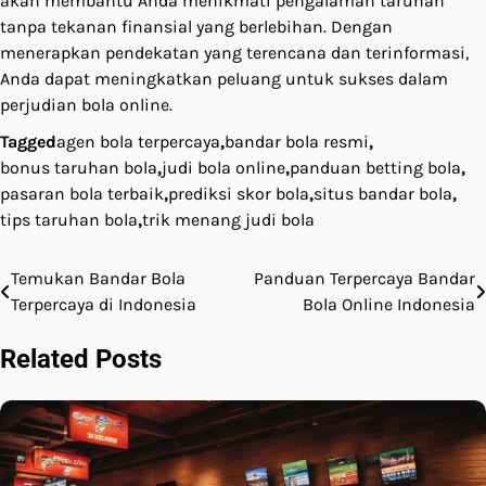
akan membantu Anda menikmati pengalaman taruhan
tanpa tekanan finansial yang berlebihan. Dengan
menerapkan pendekatan yang terencana dan terinformasi,
Anda dapat meningkatkan peluang untuk sukses dalam
perjudian bola online.
Tagged
agen bola terpercaya
,
bandar bola resmi
,
bonus taruhan bola
,
judi bola online
,
panduan betting bola
,
pasaran bola terbaik
,
prediksi skor bola
,
situs bandar bola
,
tips taruhan bola
,
trik menang judi bola
Temukan Bandar Bola
Panduan Terpercaya Bandar
Post
Terpercaya di Indonesia
Bola Online Indonesia
navigation
Related Posts