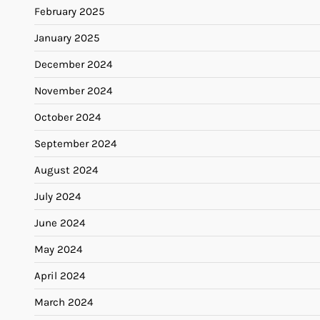
February 2025
January 2025
December 2024
November 2024
October 2024
September 2024
August 2024
July 2024
June 2024
May 2024
April 2024
March 2024