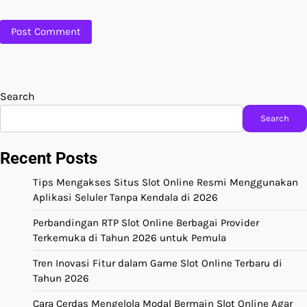
Search
Search
Recent Posts
Tips Mengakses Situs Slot Online Resmi Menggunakan
Aplikasi Seluler Tanpa Kendala di 2026
Perbandingan RTP Slot Online Berbagai Provider
Terkemuka di Tahun 2026 untuk Pemula
Tren Inovasi Fitur dalam Game Slot Online Terbaru di
Tahun 2026
Cara Cerdas Mengelola Modal Bermain Slot Online Agar