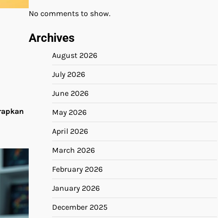
No comments to show.
Archives
August 2026
July 2026
June 2026
rapkan
May 2026
April 2026
March 2026
February 2026
January 2026
December 2025