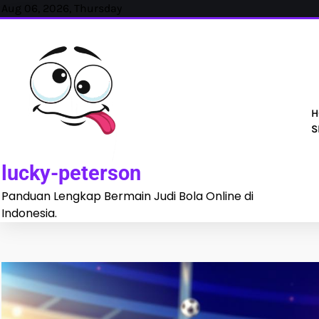
Skip
Aug 06, 2026, Thursday
to
content
H
S
lucky-peterson
Panduan Lengkap Bermain Judi Bola Online di
Indonesia.