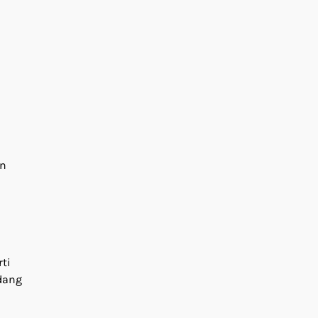
an
ti
dang