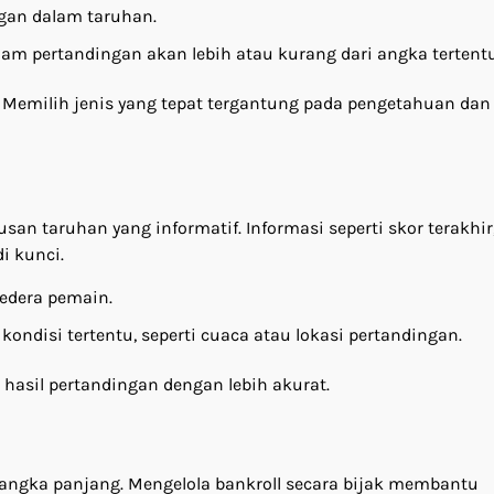
an dalam taruhan.
lam pertandingan akan lebih atau kurang dari angka tertentu
i. Memilih jenis yang tepat tergantung pada pengetahuan dan
san taruhan yang informatif. Informasi seperti skor terakhir
i kunci.
 cedera pemain.
ndisi tertentu, seperti cuaca atau lokasi pertandingan.
asil pertandingan dengan lebih akurat.
ngka panjang. Mengelola bankroll secara bijak membantu