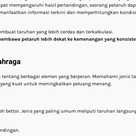
dapat mempengaruhi hasil pertandingan, seorang petaruh dap
manfaatkan informasi terkini dan memperhitungkan kondisi
buat taruhan yang lebih cerdas dan terkalkulasi.
mbawa petaruh lebih dekat ke kemenangan yang konsist
ahraga
entang berbagai elemen yang berperan. Memahami jenis ta
 yang kuat untuk meningkatkan peluang menang.
eh bettor. Jenis yang paling umum meliputi taruhan langsun
ndingan.