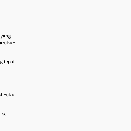
 yang
taruhan.
 tepat.
ai buku
bisa