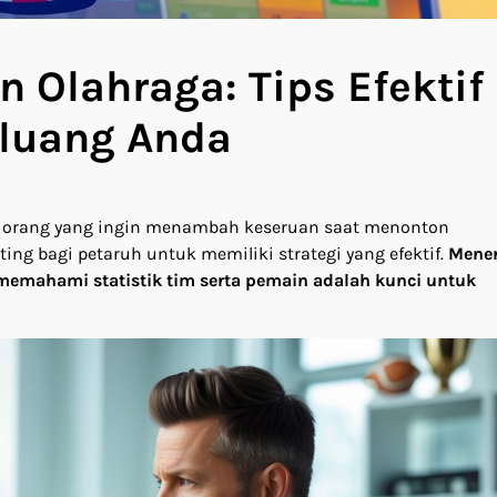
 Olahraga: Tips Efektif
luang Anda
ak orang yang ingin menambah keseruan saat menonton
ing bagi petaruh untuk memiliki strategi yang efektif.
Mene
memahami statistik tim serta pemain adalah kunci untuk