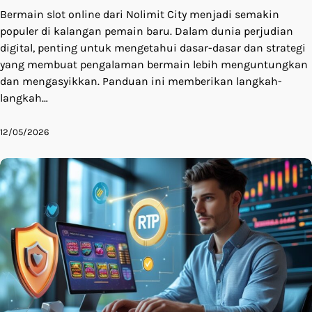
Bermain slot online dari Nolimit City menjadi semakin
populer di kalangan pemain baru. Dalam dunia perjudian
digital, penting untuk mengetahui dasar-dasar dan strategi
yang membuat pengalaman bermain lebih menguntungkan
dan mengasyikkan. Panduan ini memberikan langkah-
langkah…
12/05/2026