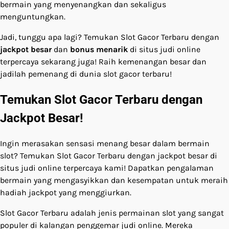
bermain yang menyenangkan dan sekaligus
menguntungkan.
Jadi, tunggu apa lagi? Temukan Slot Gacor Terbaru dengan
jackpot besar
dan
bonus menarik
di situs judi online
terpercaya sekarang juga! Raih kemenangan besar dan
jadilah pemenang di dunia slot gacor terbaru!
Temukan Slot Gacor Terbaru dengan
Jackpot Besar!
Ingin merasakan sensasi menang besar dalam bermain
slot? Temukan Slot Gacor Terbaru dengan jackpot besar di
situs judi online terpercaya kami! Dapatkan pengalaman
bermain yang mengasyikkan dan kesempatan untuk meraih
hadiah jackpot yang menggiurkan.
Slot Gacor Terbaru adalah jenis permainan slot yang sangat
populer di kalangan penggemar judi online. Mereka