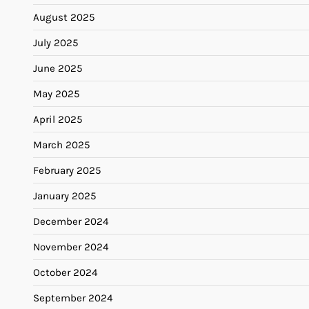
August 2025
July 2025
June 2025
May 2025
April 2025
March 2025
February 2025
January 2025
December 2024
November 2024
October 2024
September 2024