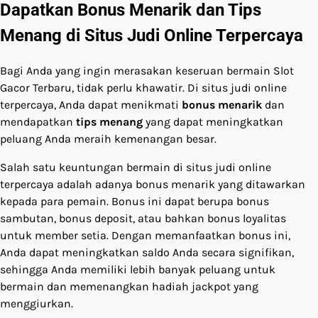
Dapatkan Bonus Menarik dan Tips
Menang di Situs Judi Online Terpercaya
Bagi Anda yang ingin merasakan keseruan bermain Slot
Gacor Terbaru, tidak perlu khawatir. Di situs judi online
terpercaya, Anda dapat menikmati
bonus menarik
dan
mendapatkan
tips menang
yang dapat meningkatkan
peluang Anda meraih kemenangan besar.
Salah satu keuntungan bermain di situs judi online
terpercaya adalah adanya bonus menarik yang ditawarkan
kepada para pemain. Bonus ini dapat berupa bonus
sambutan, bonus deposit, atau bahkan bonus loyalitas
untuk member setia. Dengan memanfaatkan bonus ini,
Anda dapat meningkatkan saldo Anda secara signifikan,
sehingga Anda memiliki lebih banyak peluang untuk
bermain dan memenangkan hadiah jackpot yang
menggiurkan.