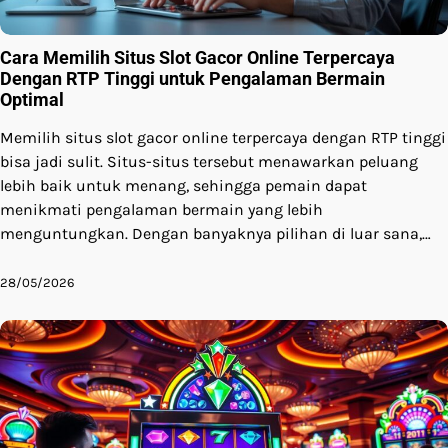
Cara Memilih Situs Slot Gacor Online Terpercaya
Dengan RTP Tinggi untuk Pengalaman Bermain
Optimal
Memilih situs slot gacor online terpercaya dengan RTP tinggi
bisa jadi sulit. Situs-situs tersebut menawarkan peluang
lebih baik untuk menang, sehingga pemain dapat
menikmati pengalaman bermain yang lebih
menguntungkan. Dengan banyaknya pilihan di luar sana,…
28/05/2026