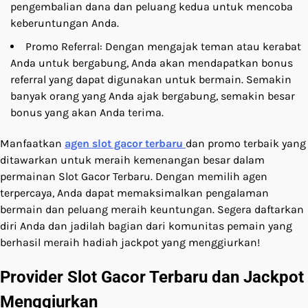
pengembalian dana dan peluang kedua untuk mencoba
keberuntungan Anda.
Promo Referral: Dengan mengajak teman atau kerabat
Anda untuk bergabung, Anda akan mendapatkan bonus
referral yang dapat digunakan untuk bermain. Semakin
banyak orang yang Anda ajak bergabung, semakin besar
bonus yang akan Anda terima.
Manfaatkan
agen slot gacor terbaru
dan promo terbaik yang
ditawarkan untuk meraih kemenangan besar dalam
permainan Slot Gacor Terbaru. Dengan memilih agen
terpercaya, Anda dapat memaksimalkan pengalaman
bermain dan peluang meraih keuntungan. Segera daftarkan
diri Anda dan jadilah bagian dari komunitas pemain yang
berhasil meraih hadiah jackpot yang menggiurkan!
Provider Slot Gacor Terbaru dan Jackpot
Menggiurkan