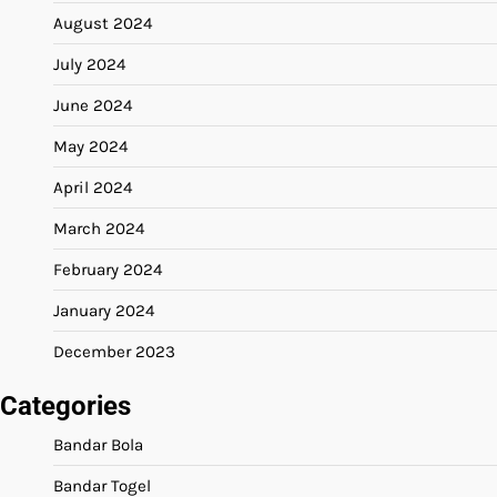
August 2024
July 2024
June 2024
May 2024
April 2024
March 2024
February 2024
January 2024
December 2023
Categories
Bandar Bola
Bandar Togel