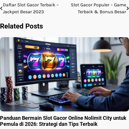
Daftar Slot Gacor Terbaik –
Slot Gacor Populer – Game
Post
Jackpot Besar 2023
Terbaik & Bonus Besar
navigation
Related Posts
Panduan Bermain Slot Gacor Online Nolimit City untuk
Pemula di 2026: Strategi dan Tips Terbaik