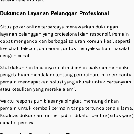
Dukungan Layanan Pelanggan Profesional
Situs poker online terpercaya menawarkan dukungan
layanan pelanggan yang profesional dan responsif. Pemain
dapat mengandalkan berbagai saluran komunikasi, seperti
live chat, telepon, dan email, untuk menyelesaikan masalah
dengan cepat.
Staf dukungan biasanya dilatih dengan baik dan memiliki
pengetahuan mendalam tentang permainan. Ini membantu
pemain mendapatkan solusi yang akurat untuk pertanyaan
atau kesulitan yang mereka alami.
Waktu respons pun biasanya singkat, memungkinkan
pemain untuk kembali bermain tanpa tertunda terlalu lama.
Kualitas dukungan ini menjadi indikator penting situs yang
dapat dipercaya.