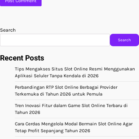
Search
Search
Recent Posts
Tips Mengakses Situs Slot Online Resmi Menggunakan
Aplikasi Seluler Tanpa Kendala di 2026
Perbandingan RTP Slot Online Berbagai Provider
Terkemuka di Tahun 2026 untuk Pemula
Tren Inovasi Fitur dalam Game Slot Online Terbaru di
Tahun 2026
Cara Cerdas Mengelola Modal Bermain Slot Online Agar
Tetap Profit Sepanjang Tahun 2026