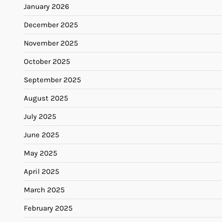
January 2026
December 2025
November 2025
October 2025
September 2025
August 2025
July 2025
June 2025
May 2025
April 2025
March 2025
February 2025