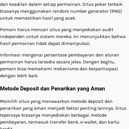
dan keadilan dalam setiap permainan. Situs poker terbaik
biasanya menggunakan random number generator (RNG)
untuk memastikan hasil yang acak.
Pemain harus mencari situs yang menyediakan audit
independen untuk sistem mereka. Ini menunjukkan bahwa
hasil permainan tidak dapat dimanipulasi.
Informasi mengenai persentase pembayaran dan aturan
permainan harus tersedia secara jelas. Dengan begitu,
pemain bisa memahami mekanisme dan berpartisipasi
dengan lebih baik.
Metode Deposit dan Penarikan yang Aman
Memilih situs yang menawarkan metode deposit dan
penarikan yang aman menjadi faktor penting lainnya. Situs
tepercaya biasanya menyediakan berbagai metode
pembayaran, termasuk transfer bank, e-wallet, dan kartu
kredit.