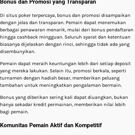
Bonus dan Promosi yang Transparan
Di situs poker terpercaya, bonus dan promosi disampaikan
dengan jelas dan transparan. Pemain dapat menemukan
berbagai penawaran menarik, mulai dari bonus pendaftaran
hingga cashback mingguan. Seluruh syarat dan ketentuan
biasanya dijelaskan dengan rinci, sehingga tidak ada yang
disembunyikan.
Pemain dapat meraih keuntungan lebih dari setiap deposit
yang mereka lakukan. Selain itu, promosi berkala, seperti
turnamen dengan hadiah besar, memberikan peluang
tambahan untuk meningkatkan pengalaman bermain.
Bonus yang diberikan sering kali dapat diuangkan, bukan
hanya sekadar kredit permainan, memberikan nilai lebih
bagi pemain.
Komunitas Pemain Aktif dan Kompetitif