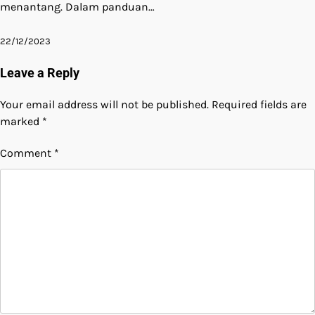
menantang. Dalam panduan…
22/12/2023
Leave a Reply
Your email address will not be published.
Required fields are
marked
*
Comment
*