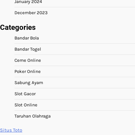
January 2024
December 2023
Categories
Bandar Bola
Bandar Togel
Ceme Online
Poker Online
Sabung Ayam
Slot Gacor
Slot Online
Taruhan Olahraga
Situs Toto