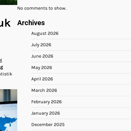
No comments to show.
uk
Archives
August 2026
July 2026
June 2026
g
ng
May 2026
tistik
April 2026
March 2026
February 2026
January 2026
December 2025