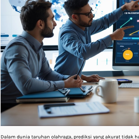
Dalam dunia taruhan olahraga, prediksi yang akurat tidak 