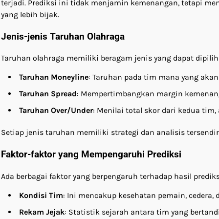
terjadi. Prediksi ini tidak menjamin kemenangan, tetapi 
yang lebih bijak.
Jenis-jenis Taruhan Olahraga
Taruhan olahraga memiliki beragam jenis yang dapat dipilih
Taruhan Moneyline
: Taruhan pada tim mana yang akan
Taruhan Spread
: Mempertimbangkan margin kemenangan
Taruhan Over/Under
: Menilai total skor dari kedua ti
Setiap jenis taruhan memiliki strategi dan analisis tersendi
Faktor-faktor yang Mempengaruhi Prediksi
Ada berbagai faktor yang berpengaruh terhadap hasil predik
Kondisi Tim
: Ini mencakup kesehatan pemain, cedera, d
Rekam Jejak
: Statistik sejarah antara tim yang bert