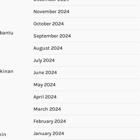
November 2024
October 2024
mbantu
September 2024
August 2024
July 2024
gkinan
June 2024
May 2024
April 2024
March 2024
February 2024
January 2024
kin