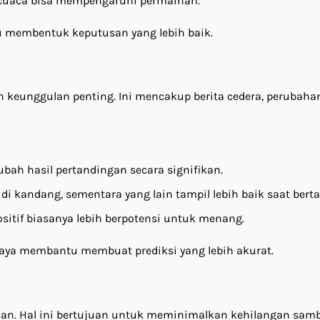
cuaca bisa mempengaruhi permainan.
u membentuk keputusan yang lebih baik.
 keunggulan penting. Ini mencakup berita cedera, perubahan
bah hasil pertandingan secara signifikan.
 di kandang, sementara yang lain tampil lebih baik saat bert
ositif biasanya lebih berpotensi untuk menang.
caya membantu membuat prediksi yang lebih akurat.
uhan. Hal ini bertujuan untuk meminimalkan kehilangan samb