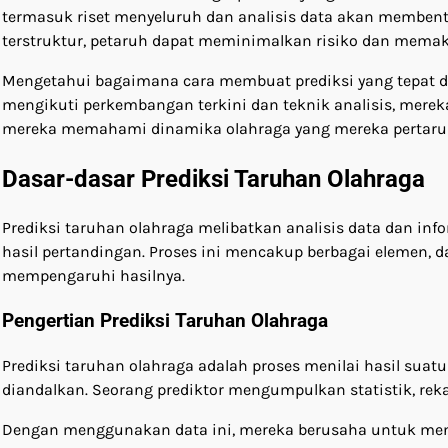
termasuk riset menyeluruh dan analisis data akan membentu
terstruktur, petaruh dapat meminimalkan risiko dan mema
Mengetahui bagaimana cara membuat prediksi yang tepat d
mengikuti perkembangan terkini dan teknik analisis, mere
mereka memahami dinamika olahraga yang mereka pertaruh
Dasar-dasar Prediksi Taruhan Olahraga
Prediksi taruhan olahraga melibatkan analisis data dan 
hasil pertandingan. Proses ini mencakup berbagai elemen, 
mempengaruhi hasilnya.
Pengertian Prediksi Taruhan Olahraga
Prediksi taruhan olahraga adalah proses menilai hasil suat
diandalkan. Seorang prediktor mengumpulkan statistik, reka
Dengan menggunakan data ini, mereka berusaha untuk menen