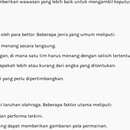
memberikan wawasan yang lebih baik untuk mengambil keput
 oleh para bettor. Beberapa jenis yang umum meliputi:
 menang secara langsung.
, di mana satu tim harus menang dengan selisih tertentu
m, apakah lebih atau kurang dari angka yang ditentukan.
ri yang perlu dipertimbangkan.
si taruhan olahraga. Beberapa faktor utama meliputi:
an performa terkini.
anding dapat memberikan gambaran pola permainan.