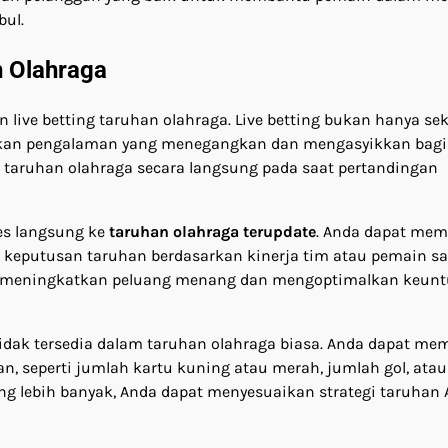
ul.
n Olahraga
ive betting taruhan olahraga. Live betting bukan hanya se
rkan pengalaman yang menegangkan dan mengasyikkan bagi
n taruhan olahraga secara langsung pada saat pertandingan
ses langsung ke
taruhan olahraga terupdate
. Anda dapat me
keputusan taruhan berdasarkan kinerja tim atau pemain sa
am meningkatkan peluang menang dan mengoptimalkan keun
tidak tersedia dalam taruhan olahraga biasa. Anda dapat m
an, seperti jumlah kartu kuning atau merah, jumlah gol, ata
ang lebih banyak, Anda dapat menyesuaikan strategi taruhan