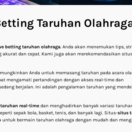
etting Taruhan Olahrag
ive betting taruhan olahraga
. Anda akan menemukan tips, str
 akurat dan cepat. Kami juga akan merekomendasikan situs
emungkinkan Anda untuk memasang taruhan pada acara ol
pat mengamati pertandingan dengan akses real-time dan
sedang berjalan. Ini adalah pengalaman taruhan yang mend
 taruhan real-time
dan menghadirkan banyak variasi taruha
perti sepak bola, basket, tenis, dan banyak lagi. Situs-
situs 
 untuk bermain taruhan olahraga dengan mudah dan mengi