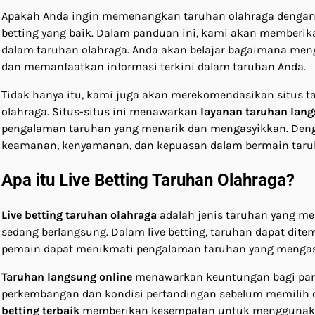
Apakah Anda ingin memenangkan taruhan olahraga dengan l
betting yang baik. Dalam panduan ini, kami akan memberik
dalam taruhan olahraga. Anda akan belajar bagaimana me
dan memanfaatkan informasi terkini dalam taruhan Anda.
Tidak hanya itu, kami juga akan merekomendasikan situs t
olahraga. Situs-situs ini menawarkan
layanan taruhan lan
pengalaman taruhan yang menarik dan mengasyikkan. Dengan
keamanan, kenyamanan, dan kepuasan dalam bermain taruh
Apa itu Live Betting Taruhan Olahraga?
Live betting taruhan olahraga
adalah jenis taruhan yang 
sedang berlangsung. Dalam live betting, taruhan dapat dite
pemain dapat menikmati pengalaman taruhan yang mengasyik
Taruhan langsung online
menawarkan keuntungan bagi pa
perkembangan dan kondisi pertandingan sebelum memilih o
betting terbaik
memberikan kesempatan untuk menggunakan