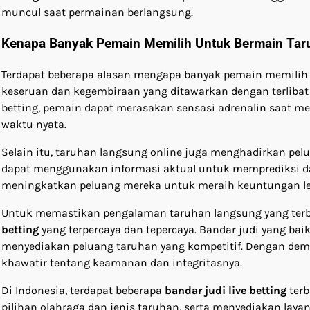
muncul saat permainan berlangsung.
Kenapa Banyak Pemain Memilih Untuk Bermain Tar
Terdapat beberapa alasan mengapa banyak pemain memilih 
keseruan dan kegembiraan yang ditawarkan dengan terlibat 
betting, pemain dapat merasakan sensasi adrenalin saat
waktu nyata.
Selain itu, taruhan langsung online juga menghadirkan pelu
dapat menggunakan informasi aktual untuk memprediksi da
meningkatkan peluang mereka untuk meraih keuntungan le
Untuk memastikan pengalaman taruhan langsung yang terb
betting
yang terpercaya dan tepercaya. Bandar judi yang bai
menyediakan peluang taruhan yang kompetitif. Dengan dem
khawatir tentang keamanan dan integritasnya.
Di Indonesia, terdapat beberapa
bandar judi live betting
terb
pilihan olahraga dan jenis taruhan, serta menyediakan l