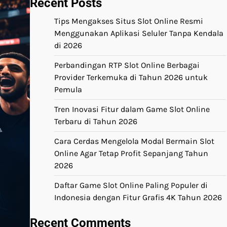
Recent Posts
Tips Mengakses Situs Slot Online Resmi
Menggunakan Aplikasi Seluler Tanpa Kendala
di 2026
Perbandingan RTP Slot Online Berbagai
Provider Terkemuka di Tahun 2026 untuk
Pemula
Tren Inovasi Fitur dalam Game Slot Online
Terbaru di Tahun 2026
Cara Cerdas Mengelola Modal Bermain Slot
Online Agar Tetap Profit Sepanjang Tahun
2026
Daftar Game Slot Online Paling Populer di
Indonesia dengan Fitur Grafis 4K Tahun 2026
Recent Comments