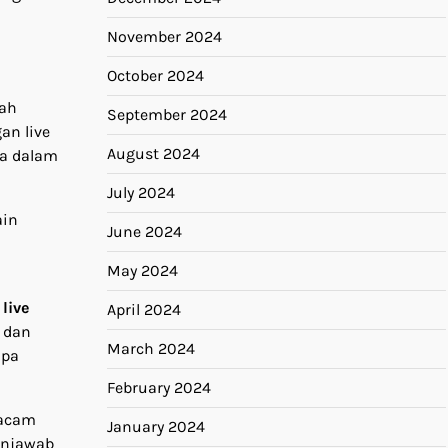
November 2024
October 2024
lah
September 2024
an live
August 2024
ka dalam
July 2024
ain
June 2024
May 2024
live
April 2024
, dan
March 2024
npa
February 2024
macam
January 2024
enjawab