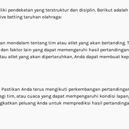
ki pendekatan yang terstruktur dan disiplin. Berikut adalah
ive betting taruhan olahraga:
n mendalam tentang tim atau atlet yang akan bertanding. 
 dan faktor lain yang dapat memengaruhi hasil pertandingan
tau atlet yang akan dipertaruhkan, Anda dapat membuat ke
ng. Pastikan Anda terus mengikuti perkembangan pertandinga
tegi tim, atau cuaca yang dapat mempengaruhi kondisi lapan
gkatkan peluang Anda untuk memprediksi hasil pertanding