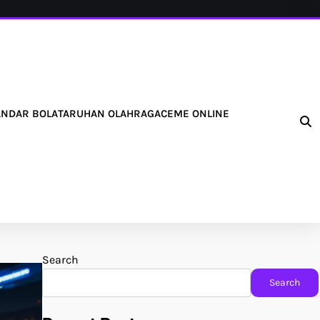
ANDAR BOLA
TARUHAN OLAHRAGA
CEME ONLINE
Search
Search