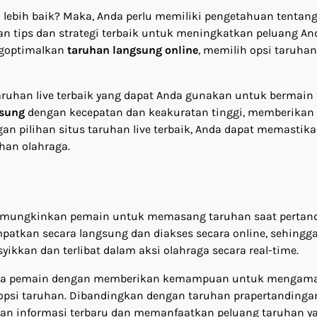
ebih baik? Maka, Anda perlu memiliki pengetahuan tentang 
an tips dan strategi terbaik untuk meningkatkan peluang An
ngoptimalkan
taruhan langsung online
, memilih opsi taruhan
aruhan live terbaik yang dapat Anda gunakan untuk bermain
gsung
dengan kecepatan dan keakuratan tinggi, memberikan
 pilihan situs taruhan live terbaik, Anda dapat memastik
an olahraga.
memungkinkan pemain untuk memasang taruhan saat pertan
mpatkan secara langsung dan diakses secara online, sehingg
kan dan terlibat dalam aksi olahraga secara real-time.
ra pemain dengan memberikan kemampuan untuk mengama
psi taruhan. Dibandingkan dengan taruhan prapertandinga
 informasi terbaru dan memanfaatkan peluang taruhan y