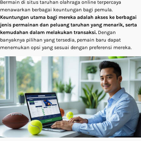
Bermain di situs taruhan olahraga online terpercaya
menawarkan berbagai keuntungan bagi pemula.
Keuntungan utama bagi mereka adalah akses ke berbagai
jenis permainan dan peluang taruhan yang menarik, serta
kemudahan dalam melakukan transaksi.
Dengan
banyaknya pilihan yang tersedia, pemain baru dapat
menemukan opsi yang sesuai dengan preferensi mereka.