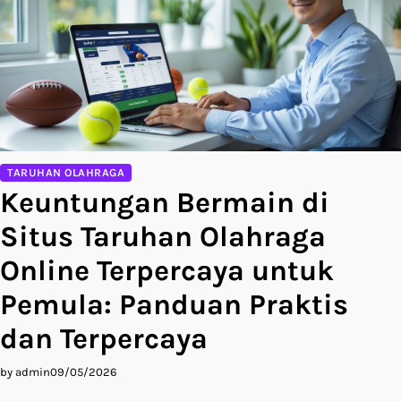
TARUHAN OLAHRAGA
Keuntungan Bermain di
Situs Taruhan Olahraga
Online Terpercaya untuk
Pemula: Panduan Praktis
dan Terpercaya
by admin
09/05/2026