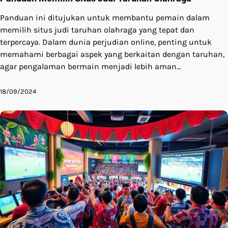
Panduan ini ditujukan untuk membantu pemain dalam
memilih situs judi taruhan olahraga yang tepat dan
terpercaya. Dalam dunia perjudian online, penting untuk
memahami berbagai aspek yang berkaitan dengan taruhan,
agar pengalaman bermain menjadi lebih aman…
18/09/2024