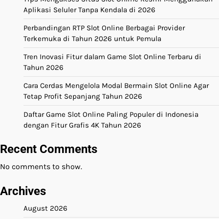
Aplikasi Seluler Tanpa Kendala di 2026
Perbandingan RTP Slot Online Berbagai Provider
Terkemuka di Tahun 2026 untuk Pemula
Tren Inovasi Fitur dalam Game Slot Online Terbaru di
Tahun 2026
Cara Cerdas Mengelola Modal Bermain Slot Online Agar
Tetap Profit Sepanjang Tahun 2026
Daftar Game Slot Online Paling Populer di Indonesia
dengan Fitur Grafis 4K Tahun 2026
Recent Comments
No comments to show.
Archives
August 2026