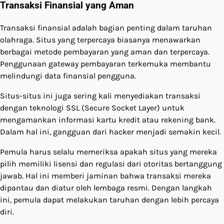
Transaksi Finansial yang Aman
Transaksi finansial adalah bagian penting dalam taruhan
olahraga. Situs yang terpercaya biasanya menawarkan
berbagai metode pembayaran yang aman dan terpercaya.
Penggunaan gateway pembayaran terkemuka membantu
melindungi data finansial pengguna.
Situs-situs ini juga sering kali menyediakan transaksi
dengan teknologi SSL (Secure Socket Layer) untuk
mengamankan informasi kartu kredit atau rekening bank.
Dalam hal ini, gangguan dari hacker menjadi semakin kecil.
Pemula harus selalu memeriksa apakah situs yang mereka
pilih memiliki lisensi dan regulasi dari otoritas bertanggung
jawab. Hal ini memberi jaminan bahwa transaksi mereka
dipantau dan diatur oleh lembaga resmi. Dengan langkah
ini, pemula dapat melakukan taruhan dengan lebih percaya
diri.