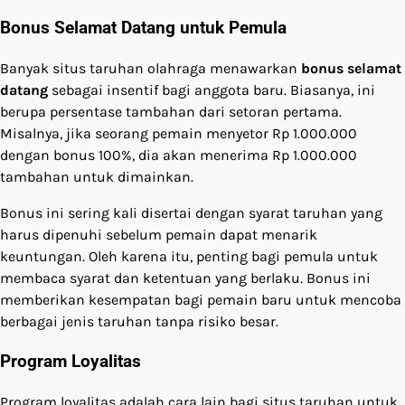
Bonus Selamat Datang untuk Pemula
Banyak situs taruhan olahraga menawarkan
bonus selamat
datang
sebagai insentif bagi anggota baru. Biasanya, ini
berupa persentase tambahan dari setoran pertama.
Misalnya, jika seorang pemain menyetor Rp 1.000.000
dengan bonus 100%, dia akan menerima Rp 1.000.000
tambahan untuk dimainkan.
Bonus ini sering kali disertai dengan syarat taruhan yang
harus dipenuhi sebelum pemain dapat menarik
keuntungan. Oleh karena itu, penting bagi pemula untuk
membaca syarat dan ketentuan yang berlaku. Bonus ini
memberikan kesempatan bagi pemain baru untuk mencoba
berbagai jenis taruhan tanpa risiko besar.
Program Loyalitas
Program loyalitas adalah cara lain bagi situs taruhan untuk