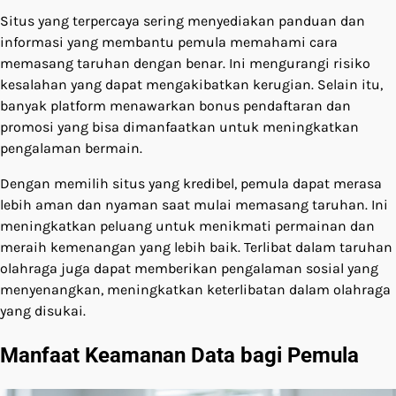
Situs yang terpercaya sering menyediakan panduan dan
informasi yang membantu pemula memahami cara
memasang taruhan dengan benar. Ini mengurangi risiko
kesalahan yang dapat mengakibatkan kerugian. Selain itu,
banyak platform menawarkan bonus pendaftaran dan
promosi yang bisa dimanfaatkan untuk meningkatkan
pengalaman bermain.
Dengan memilih situs yang kredibel, pemula dapat merasa
lebih aman dan nyaman saat mulai memasang taruhan. Ini
meningkatkan peluang untuk menikmati permainan dan
meraih kemenangan yang lebih baik. Terlibat dalam taruhan
olahraga juga dapat memberikan pengalaman sosial yang
menyenangkan, meningkatkan keterlibatan dalam olahraga
yang disukai.
Manfaat Keamanan Data bagi Pemula