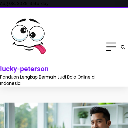
Skip
Aug 08, 2026, Saturday
to
content
lucky-peterson
Panduan Lengkap Bermain Judi Bola Online di
Indonesia.