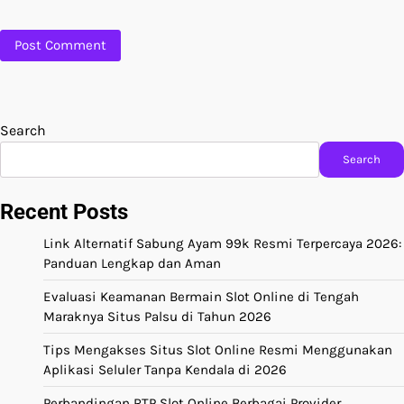
Search
Search
Recent Posts
Link Alternatif Sabung Ayam 99k Resmi Terpercaya 2026:
Panduan Lengkap dan Aman
Evaluasi Keamanan Bermain Slot Online di Tengah
Maraknya Situs Palsu di Tahun 2026
Tips Mengakses Situs Slot Online Resmi Menggunakan
Aplikasi Seluler Tanpa Kendala di 2026
Perbandingan RTP Slot Online Berbagai Provider