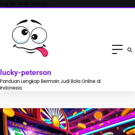
Skip
Aug 09, 2026, Sunday
to
content
lucky-peterson
Panduan Lengkap Bermain Judi Bola Online di
Indonesia.