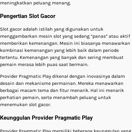
meningkatkan peluang menang.
Pengertian Slot Gacor
Slot gacor adalah istilah yang digunakan untuk
menggambarkan mesin slot yang sedang “panas” atau aktif
memberikan kemenangan. Mesin ini biasanya menawarkan
kombinasi kemenangan yang lebih baik dalam periode
tertentu. Kemenangan yang banyak dan sering membuat
pemain merasa lebih puas saat bermain.
Provider Pragmatic Play dikenal dengan inovasinya dalam
desain dan mekanisme permainan. Mereka menawarkan
berbagai macam tema dan fitur menarik. Hal ini menarik
perhatian pemain, serta menambah peluang untuk
menemukan slot gacor.
Keunggulan Provider Pragmatic Play
Provider Pragmatic Play memiliki beberapa keunggulan yang