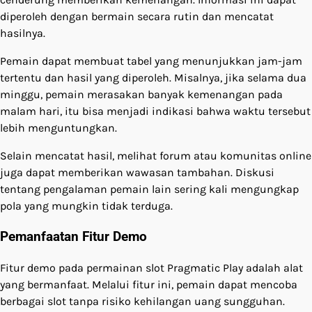
diperoleh dengan bermain secara rutin dan mencatat
hasilnya.
Pemain dapat membuat tabel yang menunjukkan jam-jam
tertentu dan hasil yang diperoleh. Misalnya, jika selama dua
minggu, pemain merasakan banyak kemenangan pada
malam hari, itu bisa menjadi indikasi bahwa waktu tersebut
lebih menguntungkan.
Selain mencatat hasil, melihat forum atau komunitas online
juga dapat memberikan wawasan tambahan. Diskusi
tentang pengalaman pemain lain sering kali mengungkap
pola yang mungkin tidak terduga.
Pemanfaatan Fitur Demo
Fitur demo pada permainan slot Pragmatic Play adalah alat
yang bermanfaat. Melalui fitur ini, pemain dapat mencoba
berbagai slot tanpa risiko kehilangan uang sungguhan.