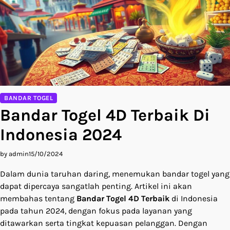
BANDAR TOGEL
Bandar Togel 4D Terbaik Di
Indonesia 2024
by admin
15/10/2024
Dalam dunia taruhan daring, menemukan bandar togel yang
dapat dipercaya sangatlah penting. Artikel ini akan
membahas tentang
Bandar Togel 4D Terbaik
di Indonesia
pada tahun 2024, dengan fokus pada layanan yang
ditawarkan serta tingkat kepuasan pelanggan. Dengan