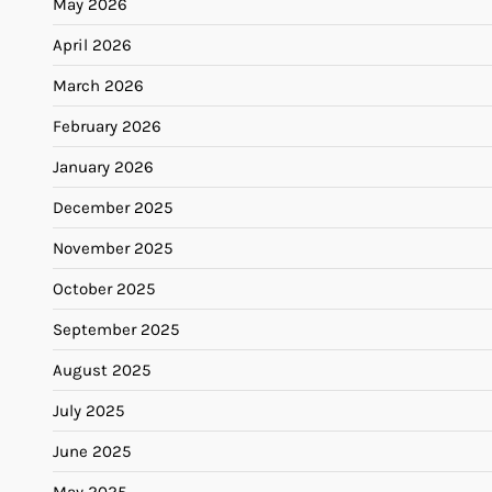
May 2026
April 2026
March 2026
February 2026
January 2026
December 2025
November 2025
October 2025
September 2025
August 2025
July 2025
June 2025
May 2025