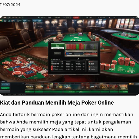
11/07/2024
Kiat dan Panduan Memilih Meja Poker Online
Anda tertarik bermain poker online dan ingin memastikan
bahwa Anda memilih meja yang tepat untuk pengalaman
bermain yang sukses? Pada artikel ini, kami akan
memberikan panduan lengkap tentang bagaimana memilih