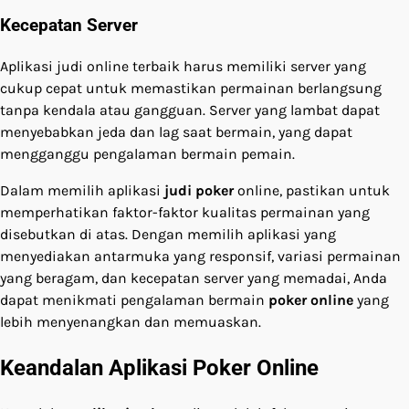
Kecepatan Server
Aplikasi judi online terbaik harus memiliki server yang
cukup cepat untuk memastikan permainan berlangsung
tanpa kendala atau gangguan. Server yang lambat dapat
menyebabkan jeda dan lag saat bermain, yang dapat
mengganggu pengalaman bermain pemain.
Dalam memilih aplikasi
judi poker
online, pastikan untuk
memperhatikan faktor-faktor kualitas permainan yang
disebutkan di atas. Dengan memilih aplikasi yang
menyediakan antarmuka yang responsif, variasi permainan
yang beragam, dan kecepatan server yang memadai, Anda
dapat menikmati pengalaman bermain
poker online
yang
lebih menyenangkan dan memuaskan.
Keandalan Aplikasi Poker Online