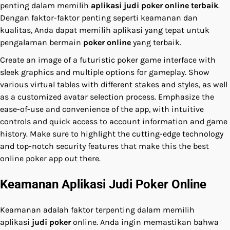
penting dalam memilih
aplikasi judi poker online terbaik
.
Dengan faktor-faktor penting seperti keamanan dan
kualitas, Anda dapat memilih aplikasi yang tepat untuk
pengalaman bermain
poker online
yang terbaik.
Create an image of a futuristic poker game interface with
sleek graphics and multiple options for gameplay. Show
various virtual tables with different stakes and styles, as well
as a customized avatar selection process. Emphasize the
ease-of-use and convenience of the app, with intuitive
controls and quick access to account information and game
history. Make sure to highlight the cutting-edge technology
and top-notch security features that make this the best
online poker app out there.
Keamanan Aplikasi Judi Poker Online
Keamanan adalah faktor terpenting dalam memilih
aplikasi
judi poker
online. Anda ingin memastikan bahwa