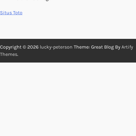
Situs Toto
Copyright © 2026
lucky-peterson
Theme: Great Blog By
Artify
Themes
.