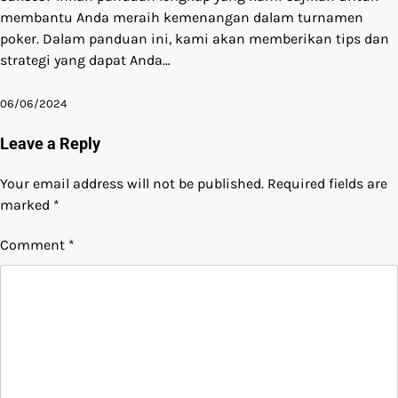
membantu Anda meraih kemenangan dalam turnamen
poker. Dalam panduan ini, kami akan memberikan tips dan
strategi yang dapat Anda…
06/06/2024
Leave a Reply
Your email address will not be published.
Required fields are
marked
*
Comment
*