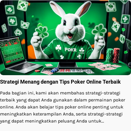
Strategi Menang dengan Tips Poker Online Terbaik
Pada bagian ini, kami akan membahas strategi-strategi
terbaik yang dapat Anda gunakan dalam permainan poker
online. Anda akan belajar tips poker online penting untuk
meningkatkan keterampilan Anda, serta strategi-strategi
yang dapat meningkatkan peluang Anda untuk…