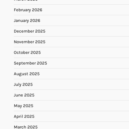
February 2026
January 2026
December 2025
November 2025
October 2025
September 2025
August 2025
July 2025
June 2025
May 2025
April 2025
March 2025