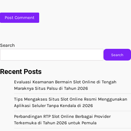
Search
Search
Recent Posts
Evaluasi Keamanan Bermain Slot Online di Tengah
Maraknya Situs Palsu di Tahun 2026
Tips Mengakses Situs Slot Online Resmi Menggunakan
Aplikasi Seluler Tanpa Kendala di 2026
Perbandingan RTP Slot Online Berbagai Provider
Terkemuka di Tahun 2026 untuk Pemula