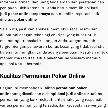
informasi pribadi dan uang Anda aman dari peretasan dan
penipuan. Oleh karena itu, Anda harus memilih aplikasi
judi
poker online terpercaya
dan memiliki reputasi baik
di
situs poker online
.
Selain itu, pastikan aplikasi memiliki lisensi resmi dan
dilindungi dengan teknologi enkripsi yang kuat untuk
melindungi transaksi keuangan Anda. Jangan mudah
tergiur dengan penawaran bonus besar yang tidak realistis,
karena itu mungkin tanda adanya penipuan. Pastikan untuk
memeriksa reputasi
situs poker online
sebelum memilih
aplikasi untuk bermain.
Kualitas Permainan Poker Online
Bagian ini membahas kualitas
permainan poker
online
yang disediakan oleh
aplikasi judi online
. Kualitas
permainan yang baik meliputi antarmuka yang responsif,
variasi permainan yang tersedia, dan kecepatan server yang