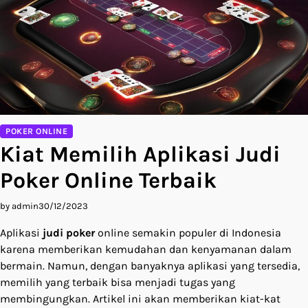
POKER ONLINE
Kiat Memilih Aplikasi Judi
Poker Online Terbaik
by admin
30/12/2023
Aplikasi
judi poker
online semakin populer di Indonesia
karena memberikan kemudahan dan kenyamanan dalam
bermain. Namun, dengan banyaknya aplikasi yang tersedia,
memilih yang terbaik bisa menjadi tugas yang
membingungkan. Artikel ini akan memberikan kiat-kat