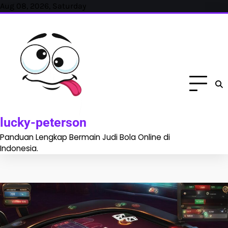
Skip
Aug 08, 2026, Saturday
to
content
lucky-peterson
Panduan Lengkap Bermain Judi Bola Online di
Indonesia.