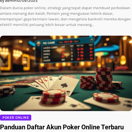
by admin
10/09/2025
Dalam dunia poker online, strategi yang tepat dapat membuat perbedaan
antara menang dan kalah. Pemain yang menguasai teknik dasar,
mempelajari gaya bermain lawan, dan mengelola bankroll mereka dengan
efektif memiliki peluang lebih besar untuk menang…
POKER ONLINE
Panduan Daftar Akun Poker Online Terbaru