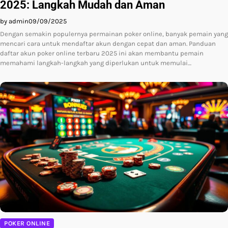
2025: Langkah Mudah dan Aman
by admin
09/09/2025
Dengan semakin populernya permainan poker online, banyak pemain yang
mencari cara untuk mendaftar akun dengan cepat dan aman. Panduan
daftar akun poker online terbaru 2025 ini akan membantu pemain
memahami langkah-langkah yang diperlukan untuk memulai…
POKER ONLINE