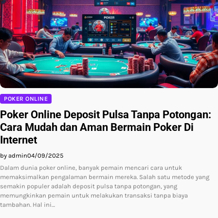
POKER ONLINE
Poker Online Deposit Pulsa Tanpa Potongan:
Cara Mudah dan Aman Bermain Poker Di
Internet
by admin
04/09/2025
Dalam dunia poker online, banyak pemain mencari cara untuk
memaksimalkan pengalaman bermain mereka. Salah satu metode yang
semakin populer adalah deposit pulsa tanpa potongan, yang
memungkinkan pemain untuk melakukan transaksi tanpa biaya
tambahan. Hal ini…