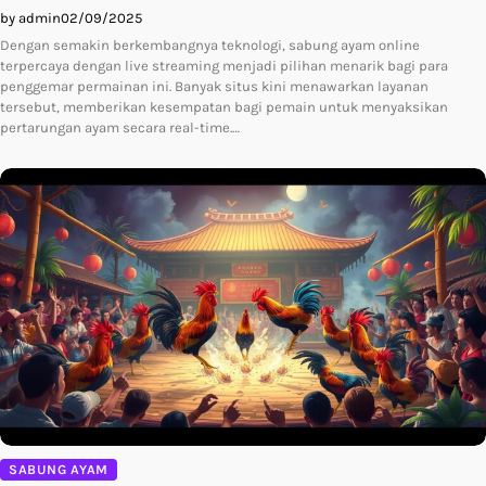
by admin
02/09/2025
Dengan semakin berkembangnya teknologi, sabung ayam online
terpercaya dengan live streaming menjadi pilihan menarik bagi para
penggemar permainan ini. Banyak situs kini menawarkan layanan
tersebut, memberikan kesempatan bagi pemain untuk menyaksikan
pertarungan ayam secara real-time.…
SABUNG AYAM