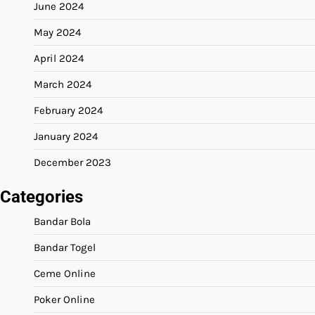
June 2024
May 2024
April 2024
March 2024
February 2024
January 2024
December 2023
Categories
Bandar Bola
Bandar Togel
Ceme Online
Poker Online