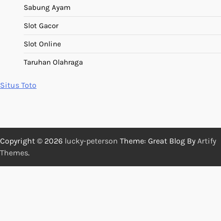
Sabung Ayam
Slot Gacor
Slot Online
Taruhan Olahraga
Situs Toto
Copyright © 2026
lucky-peterson
Theme: Great Blog By
Artify
Themes
.