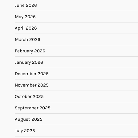
June 2026
May 2026
April 2026
March 2026
February 2026
January 2026
December 2025
November 2025
October 2025
September 2025
August 2025
July 2025