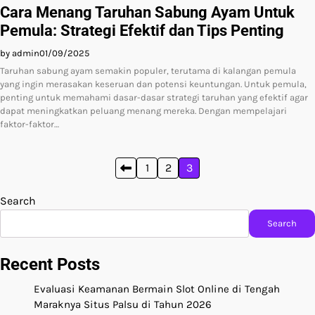
Cara Menang Taruhan Sabung Ayam Untuk
Pemula: Strategi Efektif dan Tips Penting
by admin
01/09/2025
Taruhan sabung ayam semakin populer, terutama di kalangan pemula
yang ingin merasakan keseruan dan potensi keuntungan. Untuk pemula,
penting untuk memahami dasar-dasar strategi taruhan yang efektif agar
dapat meningkatkan peluang menang mereka. Dengan mempelajari
faktor-faktor…
Posts
1
2
3
pagination
Search
Search
Recent Posts
Evaluasi Keamanan Bermain Slot Online di Tengah
Maraknya Situs Palsu di Tahun 2026