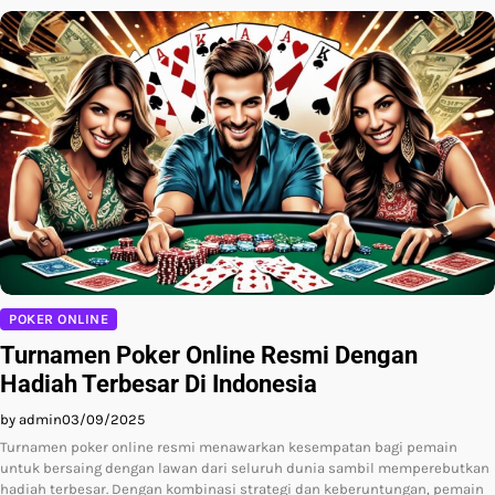
POKER ONLINE
Turnamen Poker Online Resmi Dengan
Hadiah Terbesar Di Indonesia
by admin
03/09/2025
Turnamen poker online resmi menawarkan kesempatan bagi pemain
untuk bersaing dengan lawan dari seluruh dunia sambil memperebutkan
hadiah terbesar. Dengan kombinasi strategi dan keberuntungan, pemain