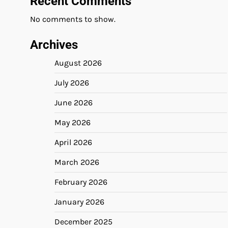
Recent Comments
No comments to show.
Archives
August 2026
July 2026
June 2026
May 2026
April 2026
March 2026
February 2026
January 2026
December 2025