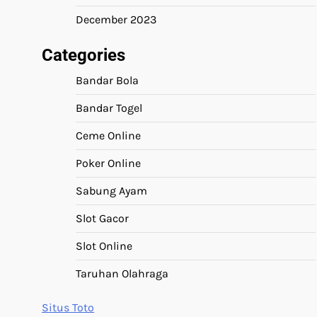
December 2023
Categories
Bandar Bola
Bandar Togel
Ceme Online
Poker Online
Sabung Ayam
Slot Gacor
Slot Online
Taruhan Olahraga
Situs Toto