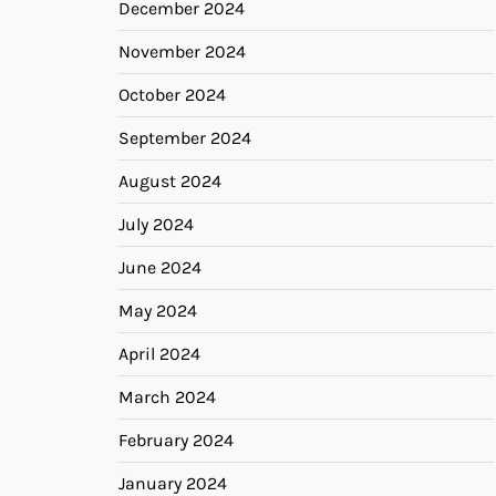
December 2024
November 2024
October 2024
September 2024
August 2024
July 2024
June 2024
May 2024
April 2024
March 2024
February 2024
January 2024