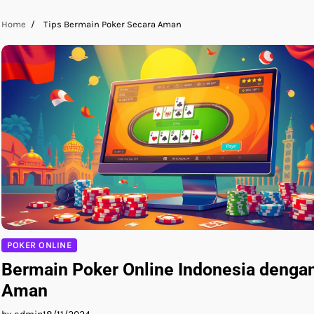
Home
Tips Bermain Poker Secara Aman
POKER ONLINE
Bermain Poker Online Indonesia denga
Aman