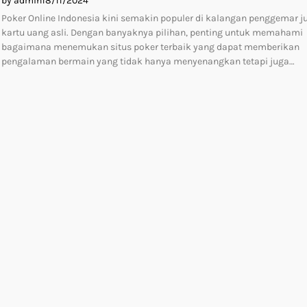
by admin
18/11/2024
Poker Online Indonesia kini semakin populer di kalangan penggemar j
kartu uang asli. Dengan banyaknya pilihan, penting untuk memahami
bagaimana menemukan situs poker terbaik yang dapat memberikan
pengalaman bermain yang tidak hanya menyenangkan tetapi juga…