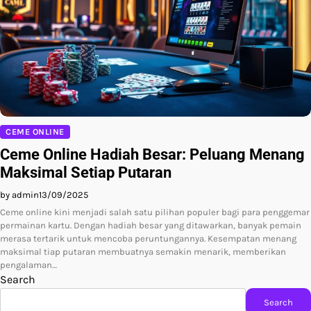
CEME ONLINE
Ceme Online Hadiah Besar: Peluang Menang
Maksimal Setiap Putaran
by admin
13/09/2025
Ceme online kini menjadi salah satu pilihan populer bagi para penggemar
permainan kartu. Dengan hadiah besar yang ditawarkan, banyak pemain
merasa tertarik untuk mencoba peruntungannya. Kesempatan menang
maksimal tiap putaran membuatnya semakin menarik, memberikan
pengalaman…
Search
Search