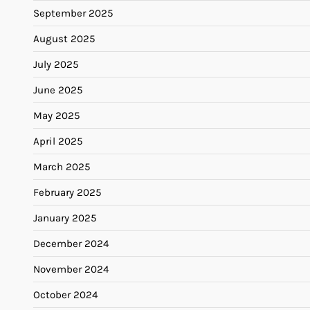
September 2025
August 2025
July 2025
June 2025
May 2025
April 2025
March 2025
February 2025
January 2025
December 2024
November 2024
October 2024