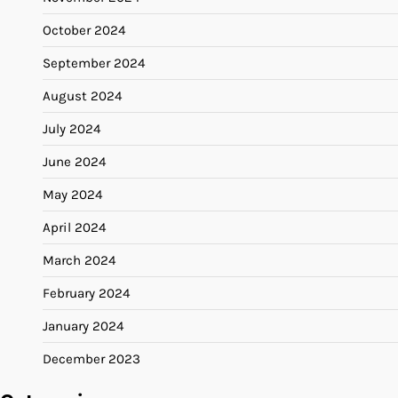
October 2024
September 2024
August 2024
July 2024
June 2024
May 2024
April 2024
March 2024
February 2024
January 2024
December 2023