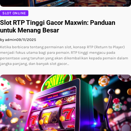
SLOT ONLINE
Slot RTP Tinggi Gacor Maxwin: Panduan
untuk Menang Besar
by admin
09/11/2025
Ketika berbicara tentang permainan slot, konsep RTP (Return to Player)
menjadi fokus utama bagi para pemain. RTP tinggi mengacu pada
persentase uang taruhan yang akan dikembalikan kepada pemain dalam
jangka panjang, dan banyak slot gacor…