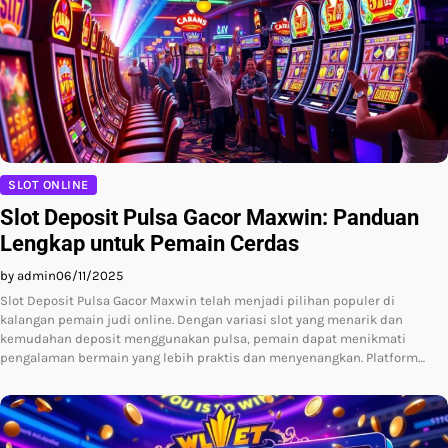
SLOT ONLINE
Slot Deposit Pulsa Gacor Maxwin: Panduan
Lengkap untuk Pemain Cerdas
by admin
06/11/2025
Slot Deposit Pulsa Gacor Maxwin telah menjadi pilihan populer di
kalangan pemain judi online. Dengan variasi slot yang menarik dan
kemudahan deposit menggunakan pulsa, pemain dapat menikmati
pengalaman bermain yang lebih praktis dan menyenangkan. Platform…