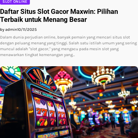
SLOT ONLINE
Daftar Situs Slot Gacor Maxwin: Pilihan
Terbaik untuk Menang Besar
by admin
10/11/2025
Dalam dunia perjudian online, banyak pemain yang mencari situs slot
dengan peluang menang yang tinggi. Salah satu istilah umum yang sering
muncul adalah "slot gacor," yang mengacu pada mesin slot yang
menawarkan tingkat kemenangan yang…