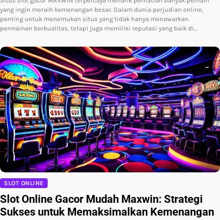
Situs slot gacor MAXWIN terpercaya menarik perhatian banyak pemain
yang ingin meraih kemenangan besar. Dalam dunia perjudian online,
penting untuk menemukan situs yang tidak hanya menawarkan
permainan berkualitas, tetapi juga memiliki reputasi yang baik di…
SLOT ONLINE
Slot Online Gacor Mudah Maxwin: Strategi
Sukses untuk Memaksimalkan Kemenangan