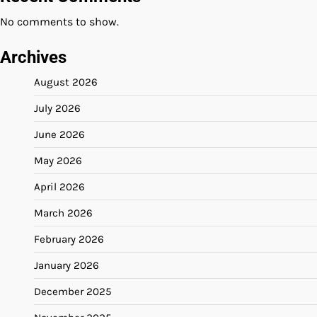
No comments to show.
Archives
August 2026
July 2026
June 2026
May 2026
April 2026
March 2026
February 2026
January 2026
December 2025