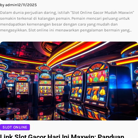
by admin
12/11/2025
Dalam dunia perjudian daring, istilah "Slot Online Gacor Mudah Maxwin"
semakin terkenal di kalangan pemain. Pemain mencari peluang untuk
mendapatkan kemenangan besar dengan cara yang mudah dan
mengasyikkan. Slot online ini menawarkan pengalaman bermain yang…
SLOT ONLINE
Link Slot Gacor Hari Ini Maxwin: Panduan