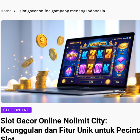
Home
slot gacor online gampang menang Indonesia
SLOT ONLINE
Slot Gacor Online Nolimit City:
Keunggulan dan Fitur Unik untuk Pecint
Slot