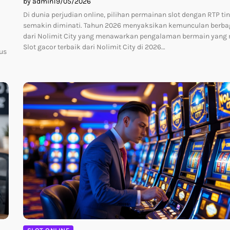
by admin
19/05/2026
Di dunia perjudian online, pilihan permainan slot dengan RTP ti
semakin diminati. Tahun 2026 menyaksikan kemunculan berba
dari Nolimit City yang menawarkan pengalaman bermain yang 
Slot gacor terbaik dari Nolimit City di 2026…
us