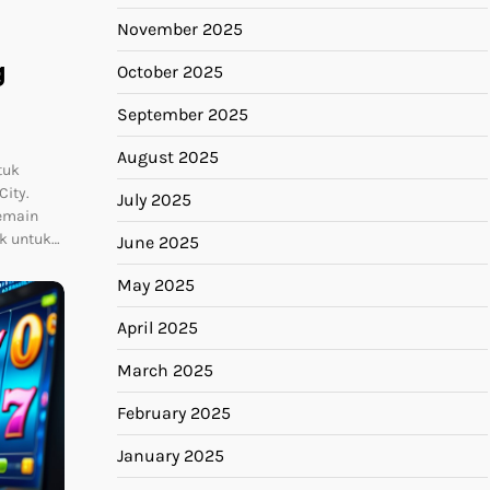
November 2025
g
October 2025
September 2025
August 2025
tuk
City.
July 2025
emain
k untuk…
June 2025
May 2025
April 2025
March 2025
February 2025
January 2025