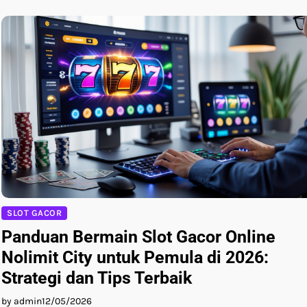
SLOT GACOR
Panduan Bermain Slot Gacor Online
Nolimit City untuk Pemula di 2026:
Strategi dan Tips Terbaik
by admin
12/05/2026