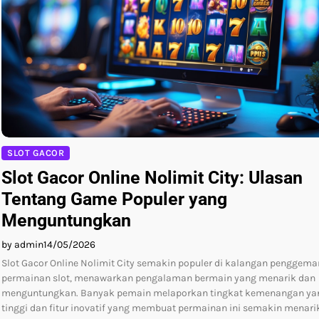
SLOT GACOR
Slot Gacor Online Nolimit City: Ulasan
Tentang Game Populer yang
Menguntungkan
by admin
14/05/2026
Slot Gacor Online Nolimit City semakin populer di kalangan penggema
permainan slot, menawarkan pengalaman bermain yang menarik dan
menguntungkan. Banyak pemain melaporkan tingkat kemenangan ya
tinggi dan fitur inovatif yang membuat permainan ini semakin menari