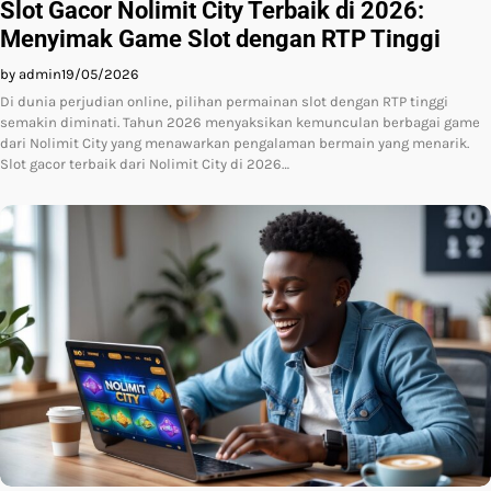
Slot Gacor Nolimit City Terbaik di 2026:
Menyimak Game Slot dengan RTP Tinggi
by admin
19/05/2026
Di dunia perjudian online, pilihan permainan slot dengan RTP tinggi
semakin diminati. Tahun 2026 menyaksikan kemunculan berbagai game
dari Nolimit City yang menawarkan pengalaman bermain yang menarik.
Slot gacor terbaik dari Nolimit City di 2026…