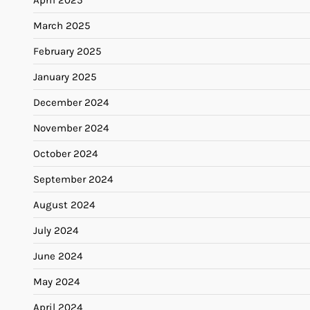
April 2025
March 2025
February 2025
January 2025
December 2024
November 2024
October 2024
September 2024
August 2024
July 2024
June 2024
May 2024
April 2024