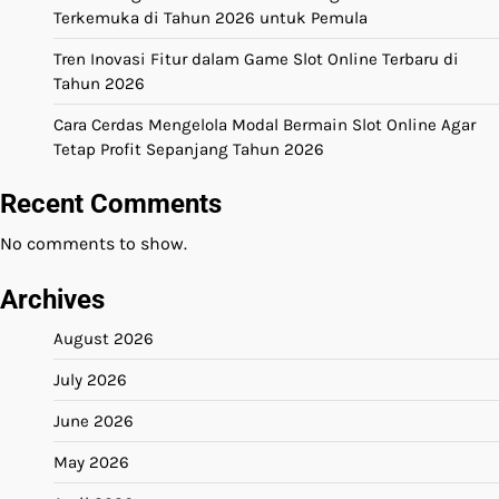
Terkemuka di Tahun 2026 untuk Pemula
Tren Inovasi Fitur dalam Game Slot Online Terbaru di
Tahun 2026
Cara Cerdas Mengelola Modal Bermain Slot Online Agar
Tetap Profit Sepanjang Tahun 2026
Recent Comments
No comments to show.
Archives
August 2026
July 2026
June 2026
May 2026