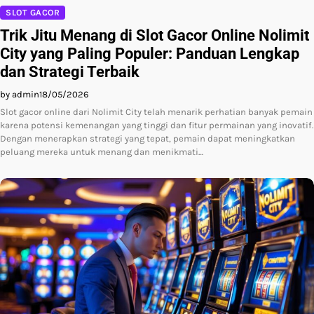
SLOT GACOR
Trik Jitu Menang di Slot Gacor Online Nolimit
City yang Paling Populer: Panduan Lengkap
dan Strategi Terbaik
by admin
18/05/2026
Slot gacor online dari Nolimit City telah menarik perhatian banyak pemain
karena potensi kemenangan yang tinggi dan fitur permainan yang inovatif.
Dengan menerapkan strategi yang tepat, pemain dapat meningkatkan
peluang mereka untuk menang dan menikmati…