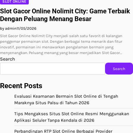
SLOT ONLINE
Slot Gacor Online Nolimit City: Game Terbaik
Dengan Peluang Menang Besar
by admin
11/05/2026
Slot Gacor Online Nolimit City menjadi salah satu favorit di kalangan
penggemar permainan slot. Dengan berbagai tema menarik dan fitur
inovatif, permainan ini menawarkan pengalaman bermain yang
menyenangkan. Peluang menang yang besar menjadikan Slot Gacor…
Search
Search
Recent Posts
Evaluasi Keamanan Bermain Slot Online di Tengah
Maraknya Situs Palsu di Tahun 2026
Tips Mengakses Situs Slot Online Resmi Menggunakan
Aplikasi Seluler Tanpa Kendala di 2026
Perbandingan RTP Slot Online Berbagai Provider