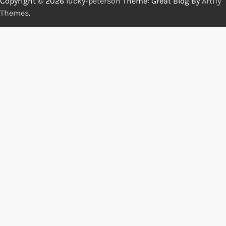
Copyright © 2026
lucky-peterson
Theme: Great Blog By
Artify
Themes
.