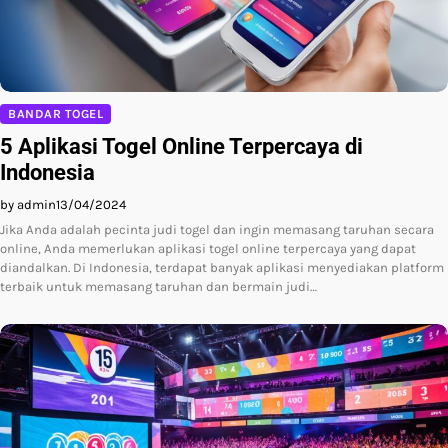
BANDAR TOGEL
5 Aplikasi Togel Online Terpercaya di
Indonesia
by admin
13/04/2024
Jika Anda adalah pecinta judi togel dan ingin memasang taruhan secara
online, Anda memerlukan aplikasi togel online terpercaya yang dapat
diandalkan. Di Indonesia, terdapat banyak aplikasi menyediakan platform
terbaik untuk memasang taruhan dan bermain judi…