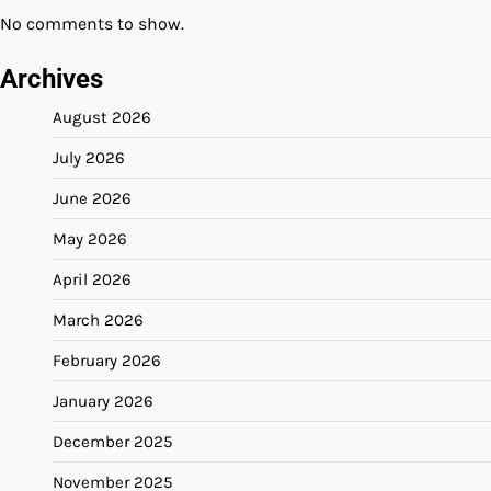
No comments to show.
Archives
August 2026
July 2026
June 2026
May 2026
April 2026
March 2026
February 2026
January 2026
December 2025
November 2025