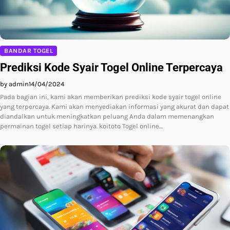
BANDAR TOGEL
Prediksi Kode Syair Togel Online Terpercaya
by admin
14/04/2024
Pada bagian ini, kami akan memberikan prediksi kode syair togel online
yang terpercaya. Kami akan menyediakan informasi yang akurat dan dapat
diandalkan untuk meningkatkan peluang Anda dalam memenangkan
permainan togel setiap harinya. koitoto Togel online…