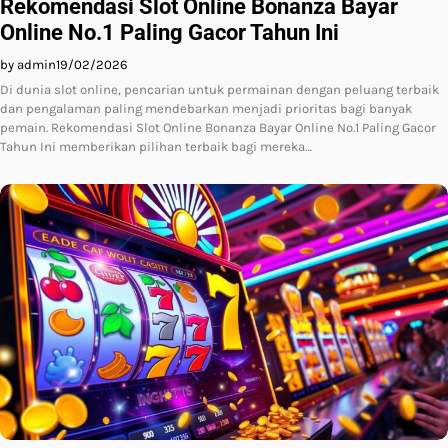
Rekomendasi Slot Online Bonanza Bayar
Online No.1 Paling Gacor Tahun Ini
by admin
19/02/2026
Di dunia slot online, pencarian untuk permainan dengan peluang terbaik
dan pengalaman paling mendebarkan menjadi prioritas bagi banyak
pemain. Rekomendasi Slot Online Bonanza Bayar Online No.1 Paling Gacor
Tahun Ini memberikan pilihan terbaik bagi mereka…