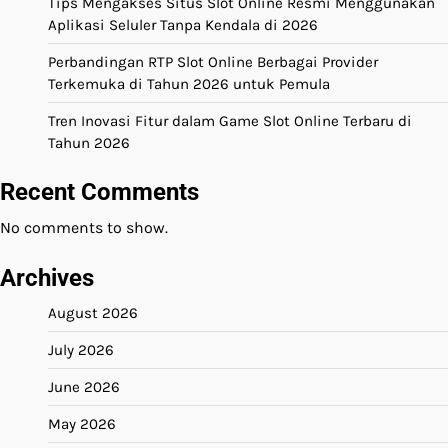
Tips Mengakses Situs Slot Online Resmi Menggunakan
Aplikasi Seluler Tanpa Kendala di 2026
Perbandingan RTP Slot Online Berbagai Provider
Terkemuka di Tahun 2026 untuk Pemula
Tren Inovasi Fitur dalam Game Slot Online Terbaru di
Tahun 2026
Recent Comments
No comments to show.
Archives
August 2026
July 2026
June 2026
May 2026