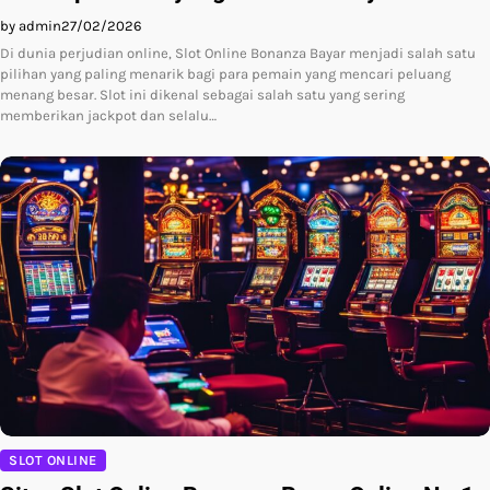
by admin
27/02/2026
Di dunia perjudian online, Slot Online Bonanza Bayar menjadi salah satu
pilihan yang paling menarik bagi para pemain yang mencari peluang
menang besar. Slot ini dikenal sebagai salah satu yang sering
memberikan jackpot dan selalu…
SLOT ONLINE