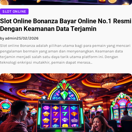
SLOT ONLINE
Slot Online Bonanza Bayar Online No.1 Resmi
Dengan Keamanan Data Terjamin
by admin
25/02/2026
Slot online Bonanza adalah pilihan utama bagi para pemain yang mencari
pengalaman bermain yang aman dan menyenangkan. Keamanan data
terjamin menjadi salah satu daya tarik utama platform ini. Dengan
teknologi enkripsi mutakhir, pemain dapat merasa…