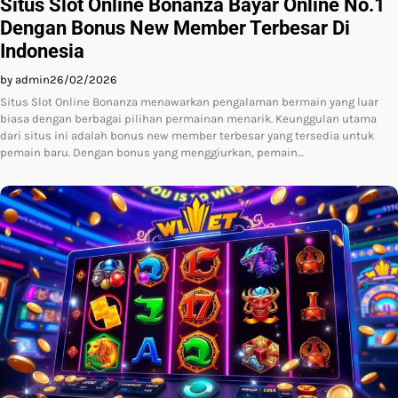
Situs Slot Online Bonanza Bayar Online No.1
Dengan Bonus New Member Terbesar Di
Indonesia
by admin
26/02/2026
Situs Slot Online Bonanza menawarkan pengalaman bermain yang luar
biasa dengan berbagai pilihan permainan menarik. Keunggulan utama
dari situs ini adalah bonus new member terbesar yang tersedia untuk
pemain baru. Dengan bonus yang menggiurkan, pemain…