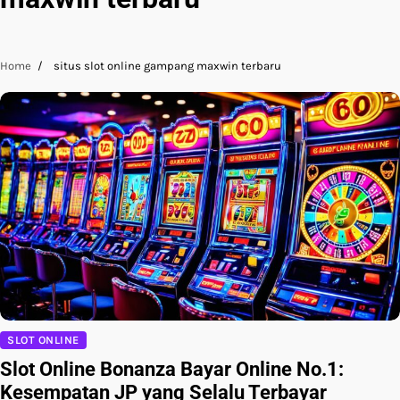
Home
situs slot online gampang maxwin terbaru
SLOT ONLINE
Slot Online Bonanza Bayar Online No.1:
Kesempatan JP yang Selalu Terbayar