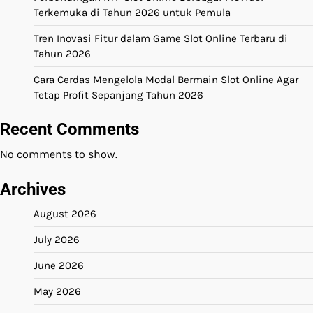
Terkemuka di Tahun 2026 untuk Pemula
Tren Inovasi Fitur dalam Game Slot Online Terbaru di
Tahun 2026
Cara Cerdas Mengelola Modal Bermain Slot Online Agar
Tetap Profit Sepanjang Tahun 2026
Recent Comments
No comments to show.
Archives
August 2026
July 2026
June 2026
May 2026