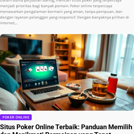
Dalam dunia perjudian daring, mencari situs poker yang terpercaya
menjadi prioritas bagi banyak pemain. Poker online terpercaya
menawarkan pengalaman bermain yang aman, tanpa penipuan, dan
dengan layanan pelanggan yang responsif. Dengan banyaknya pilihan di
internet,…
POKER ONLINE
Situs Poker Online Terbaik: Panduan Memilih