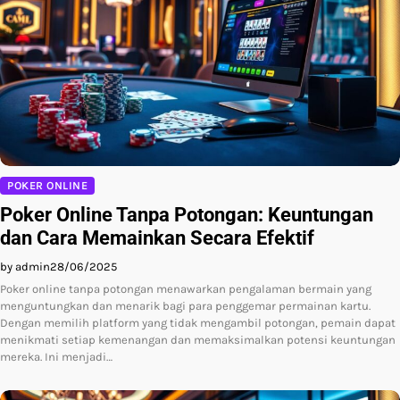
POKER ONLINE
Poker Online Tanpa Potongan: Keuntungan
dan Cara Memainkan Secara Efektif
by admin
28/06/2025
Poker online tanpa potongan menawarkan pengalaman bermain yang
menguntungkan dan menarik bagi para penggemar permainan kartu.
Dengan memilih platform yang tidak mengambil potongan, pemain dapat
menikmati setiap kemenangan dan memaksimalkan potensi keuntungan
mereka. Ini menjadi…