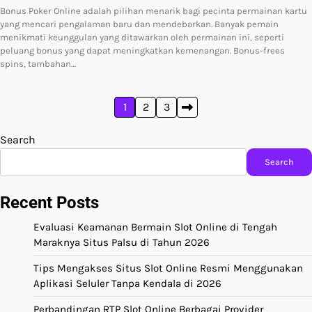
Bonus Poker Online adalah pilihan menarik bagi pecinta permainan kartu
yang mencari pengalaman baru dan mendebarkan. Banyak pemain
menikmati keunggulan yang ditawarkan oleh permainan ini, seperti
peluang bonus yang dapat meningkatkan kemenangan. Bonus-frees
spins, tambahan…
Posts
1
2
3
pagination
Search
Search
Recent Posts
Evaluasi Keamanan Bermain Slot Online di Tengah
Maraknya Situs Palsu di Tahun 2026
Tips Mengakses Situs Slot Online Resmi Menggunakan
Aplikasi Seluler Tanpa Kendala di 2026
Perbandingan RTP Slot Online Berbagai Provider