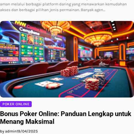
aman melalui berbagai platform daring yang menawarkan kemudahan
akses dan berbagai pilihan jenis permainan. Banyak agen…
POKER ONLINE
Bonus Poker Online: Panduan Lengkap untuk
Menang Maksimal
by admin
19/04/2025