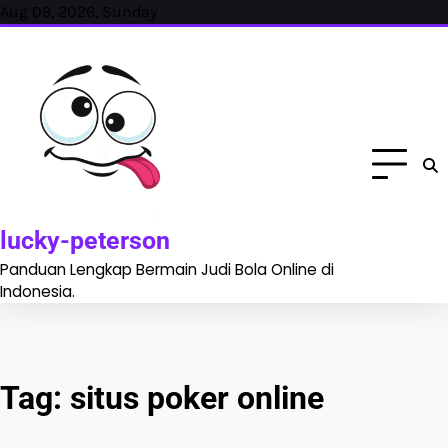
Skip
Aug 09, 2026, Sunday
to
content
lucky-peterson
Panduan Lengkap Bermain Judi Bola Online di
Indonesia.
Tag:
situs poker online