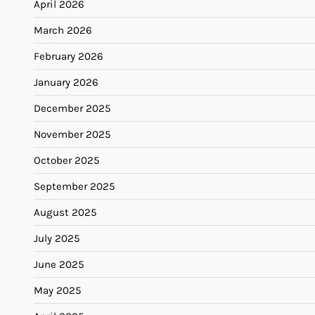
April 2026
March 2026
February 2026
January 2026
December 2025
November 2025
October 2025
September 2025
August 2025
July 2025
June 2025
May 2025