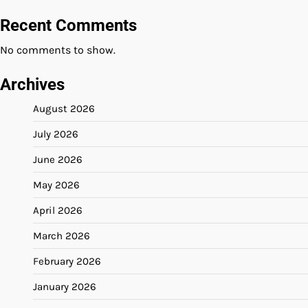
Recent Comments
No comments to show.
Archives
August 2026
July 2026
June 2026
May 2026
April 2026
March 2026
February 2026
January 2026