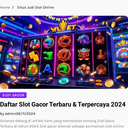
Home
Situs Judi Slot Online
SLOT GACOR
Daftar Slot Gacor Terbaru & Terpercaya 2024
by admin
06/11/2024
Selamat datang di artikel kami yang membahas tentang Slot Gacor
Terbaru di tahun 2024. Slot gacor dikenal sebagai permainan slot online