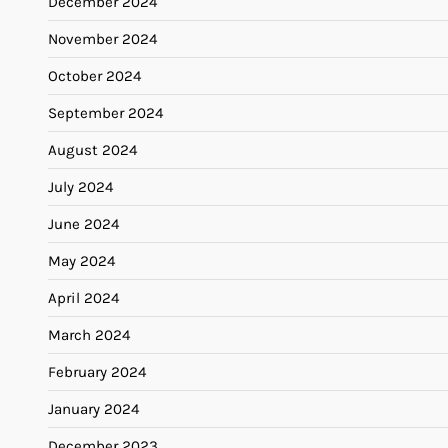
December 2024
November 2024
October 2024
September 2024
August 2024
July 2024
June 2024
May 2024
April 2024
March 2024
February 2024
January 2024
December 2023