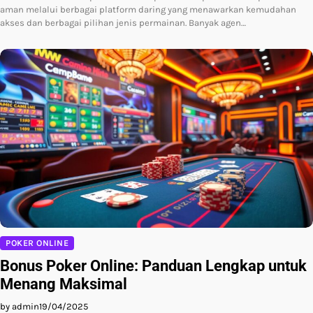
aman melalui berbagai platform daring yang menawarkan kemudahan
akses dan berbagai pilihan jenis permainan. Banyak agen…
POKER ONLINE
Bonus Poker Online: Panduan Lengkap untuk
Menang Maksimal
by admin
19/04/2025