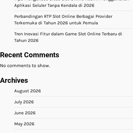
Aplikasi Seluler Tanpa Kendala di 2026
Perbandingan RTP Slot Online Berbagai Provider
Terkemuka di Tahun 2026 untuk Pemula
Tren Inovasi Fitur dalam Game Slot Online Terbaru di
Tahun 2026
Recent Comments
No comments to show.
Archives
August 2026
July 2026
June 2026
May 2026