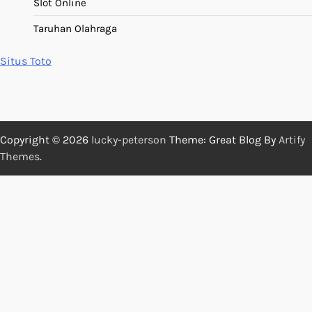
Slot Online
Taruhan Olahraga
Situs Toto
Copyright © 2026
lucky-peterson
Theme: Great Blog By
Artify
Themes
.