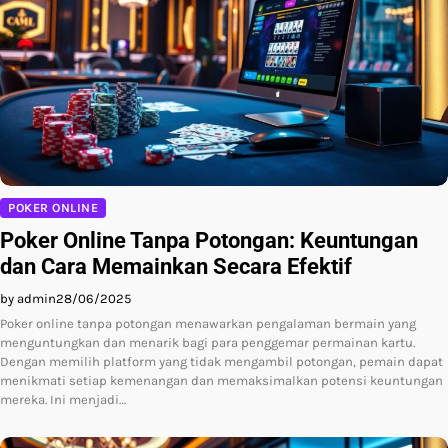
POKER ONLINE
Poker Online Tanpa Potongan: Keuntungan
dan Cara Memainkan Secara Efektif
by admin
28/06/2025
Poker online tanpa potongan menawarkan pengalaman bermain yang
menguntungkan dan menarik bagi para penggemar permainan kartu.
Dengan memilih platform yang tidak mengambil potongan, pemain dapat
menikmati setiap kemenangan dan memaksimalkan potensi keuntungan
mereka. Ini menjadi…