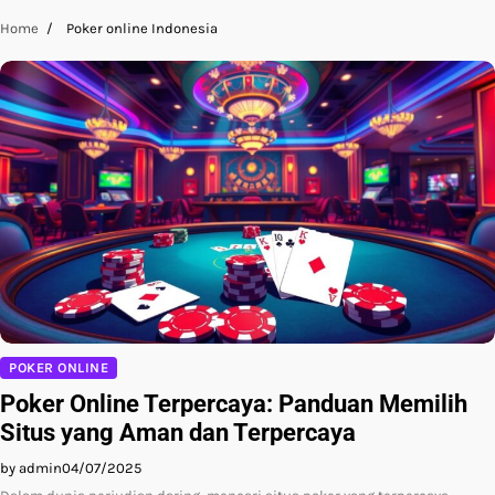
Home
Poker online Indonesia
POKER ONLINE
Poker Online Terpercaya: Panduan Memilih
Situs yang Aman dan Terpercaya
by admin
04/07/2025