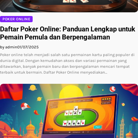
POKER ONLINE
Daftar Poker Online: Panduan Lengkap untuk
Pemain Pemula dan Berpengalaman
by admin
01/07/2025
Poker online telah menjadi salah satu permainan kartu paling populer di
dunia digital. Dengan kemudahan akses dan variasi permainan yang
ditawarkan, banyak pemain baru dan berpengalaman mencari tempat
terbaik untuk bermain. Daftar Poker Online menyediakan…