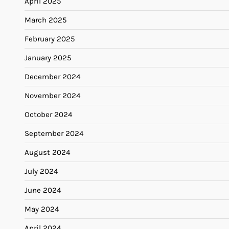
April 2025
March 2025
February 2025
January 2025
December 2024
November 2024
October 2024
September 2024
August 2024
July 2024
June 2024
May 2024
April 2024