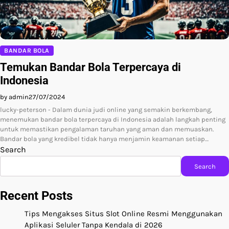
BANDAR BOLA
Temukan Bandar Bola Terpercaya di
Indonesia
by admin
27/07/2024
lucky-peterson - Dalam dunia judi online yang semakin berkembang,
menemukan bandar bola terpercaya di Indonesia adalah langkah penting
untuk memastikan pengalaman taruhan yang aman dan memuaskan.
Bandar bola yang kredibel tidak hanya menjamin keamanan setiap…
Search
Search
Recent Posts
Tips Mengakses Situs Slot Online Resmi Menggunakan
Aplikasi Seluler Tanpa Kendala di 2026