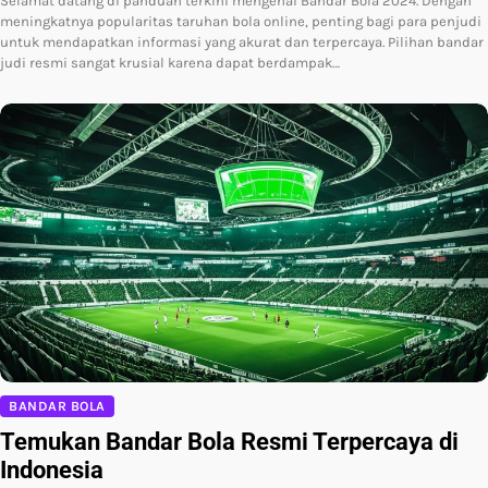
Selamat datang di panduan terkini mengenai Bandar Bola 2024. Dengan
meningkatnya popularitas taruhan bola online, penting bagi para penjudi
untuk mendapatkan informasi yang akurat dan terpercaya. Pilihan bandar
judi resmi sangat krusial karena dapat berdampak…
BANDAR BOLA
Temukan Bandar Bola Resmi Terpercaya di
Indonesia