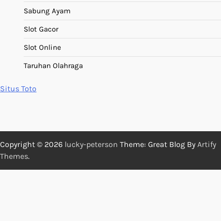
Sabung Ayam
Slot Gacor
Slot Online
Taruhan Olahraga
Situs Toto
Copyright © 2026
lucky-peterson
Theme: Great Blog By
Artify
Themes
.