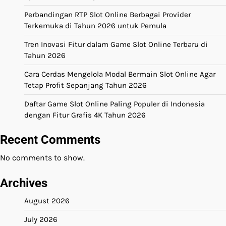
Perbandingan RTP Slot Online Berbagai Provider
Terkemuka di Tahun 2026 untuk Pemula
Tren Inovasi Fitur dalam Game Slot Online Terbaru di
Tahun 2026
Cara Cerdas Mengelola Modal Bermain Slot Online Agar
Tetap Profit Sepanjang Tahun 2026
Daftar Game Slot Online Paling Populer di Indonesia
dengan Fitur Grafis 4K Tahun 2026
Recent Comments
No comments to show.
Archives
August 2026
July 2026